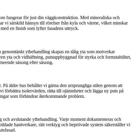
som fungerar för just din väggkonstruktion. Med mineraliska och
r vi särskild hänsyn till rörelser från kyla och värme, vilket minskar
 med en finish som lyfter fasadens uttryck.
h genomtänkt ytbehandling skapas en tålig yta som motverkar
ren yta och vidhäftning, putsuppbyggnad för styrka och formstabilitet,
 utseende säsong efter säsong.
. På äldre hus behåller vi gärna den ursprungliga stilen genom att
 förbättra isolervärden, rätta till ojämnheter och lägga ny puts på
ösningar som förhindrar återkommande problem.
 steg och avslutande ytbehandling. Varje moment dokumenteras och
tbildade hantverkare, rätt verktyg och beprövade system säkerställer vi
utsfasad.