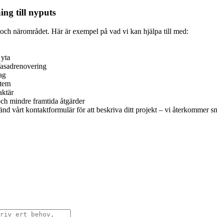
ng till nyputs
 och närområdet. Här är exempel på vad vi kan hjälpa till med:
 yta
fasadrenovering
ag
stem
aktär
och mindre framtida åtgärder
vänd vårt kontaktformulär för att beskriva ditt projekt – vi återkommer 