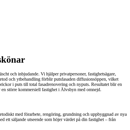
skönar
äscht och inbjudande. Vi hjälper privatpersoner, fastighetsägare,
metod och ytbehandling förblir putsfasaden diffusionsöppen, vilket
ickor i puts till total fasadrenovering och nyputs. Resultatet blir en
ler en större kommersiell fastighet i Älvsbyn med omnejd.
ar metodiskt med förarbete, rengöring, grundning och uppbyggnad av nya
ed ett säljande utseende som höjer värdet på din fastighet – från