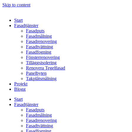
Skip to content
Start
Fasadtjänster
Fasadputs
Fasadmålning
Fasadrenovering
Fasadtvättning
Fasadfogning
Fönsterrenovering
Tilläggsisolering
Renovera Tegelfasad
Panelbyten
Takplåtsmålning
Projekt
Blogg
Start
Fasadtjänster
Fasadputs
Fasadmålning
Fasadrenovering
Fasadtvättning
Fasadfogning