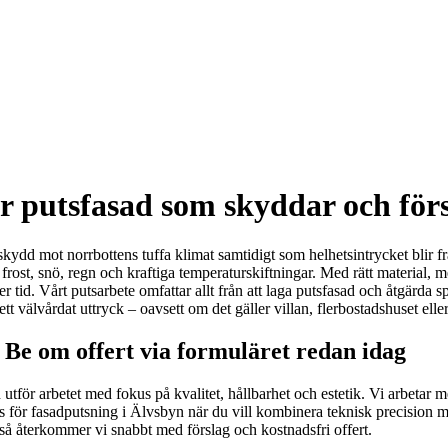
r putsfasad som skyddar och för
kydd mot norrbottens tuffa klimat samtidigt som helhetsintrycket blir fr
rost, snö, regn och kraftiga temperaturskiftningar. Med rätt material, 
 tid. Vårt putsarbete omfattar allt från att laga putsfasad och åtgärda spr
tt välvårdat uttryck – oavsett om det gäller villan, flerbostadshuset el
 Be om offert via formuläret redan idag
ch utför arbetet med fokus på kvalitet, hållbarhet och estetik. Vi arbet
oss för fasadputsning i Älvsbyn när du vill kombinera teknisk precision m
r så återkommer vi snabbt med förslag och kostnadsfri offert.