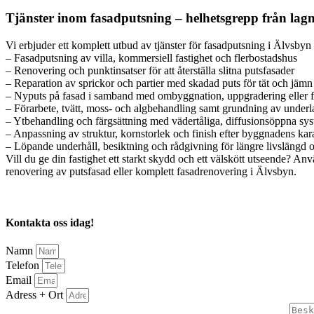
Tjänster inom fasadputsning – helhetsgrepp från lagni
Vi erbjuder ett komplett utbud av tjänster för fasadputsning i Älvsbyn
– Fasadputsning av villa, kommersiell fastighet och flerbostadshus
– Renovering och punktinsatser för att återställa slitna putsfasader
– Reparation av sprickor och partier med skadad puts för tät och jämn
– Nyputs på fasad i samband med ombyggnation, uppgradering eller 
– Förarbete, tvätt, moss- och algbehandling samt grundning av underl
– Ytbehandling och färgsättning med vädertåliga, diffusionsöppna sy
– Anpassning av struktur, kornstorlek och finish efter byggnadens kar
– Löpande underhåll, besiktning och rådgivning för längre livslängd 
Vill du ge din fastighet ett starkt skydd och ett välskött utseende? An
renovering av putsfasad eller komplett fasadrenovering i Älvsbyn.
Kontakta oss idag!
Namn
Telefon
Email
Adress + Ort