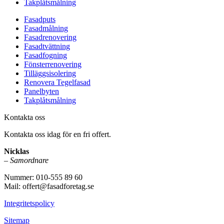
Takplåtsmålning
Fasadputs
Fasadmålning
Fasadrenovering
Fasadtvättning
Fasadfogning
Fönsterrenovering
Tilläggsisolering
Renovera Tegelfasad
Panelbyten
Takplåtsmålning
Kontakta oss
Kontakta oss idag för en fri offert.
Nicklas
–
Samordnare
Nummer: 010-555 89 60
Mail: offert@fasadforetag.se
Integritetspolicy
Sitemap