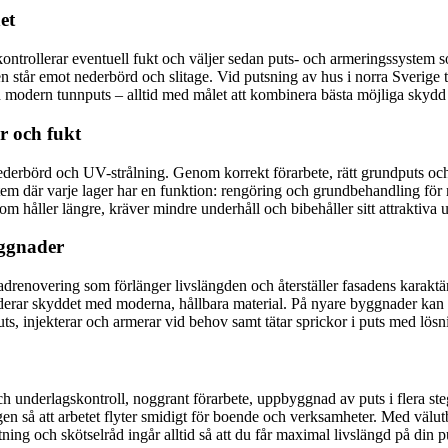
et
ontrollerar eventuell fukt och väljer sedan puts- och armeringssystem 
 står emot nederbörd och slitage. Vid putsning av hus i norra Sverige ta
och modern tunnputs – alltid med målet att kombinera bästa möjliga skydd
r och fukt
derbörd och UV-strålning. Genom korrekt förarbete, rätt grundputs oc
em där varje lager har en funktion: rengöring och grundbehandling för 
som håller längre, kräver mindre underhåll och bibehåller sitt attraktiva
yggnader
sadrenovering som förlänger livslängden och återställer fasadens karaktär
aderar skyddet med moderna, hållbara material. På nyare byggnader kan vi
ts, injekterar och armerar vid behov samt tätar sprickor i puts med l
 och underlagskontroll, noggrant förarbete, uppbyggnad av puts i flera
ngen så att arbetet flyter smidigt för boende och verksamheter. Med välu
ning och skötselråd ingår alltid så att du får maximal livslängd på din p