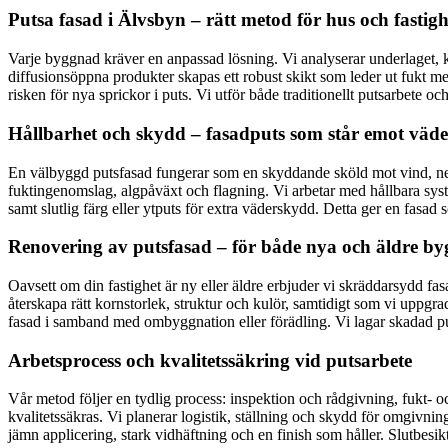
Putsa fasad i Älvsbyn – rätt metod för hus och fastigh
Varje byggnad kräver en anpassad lösning. Vi analyserar underlaget, k
diffusionsöppna produkter skapas ett robust skikt som leder ut fukt men
risken för nya sprickor i puts. Vi utför både traditionellt putsarbete 
Hållbarhet och skydd – fasadputs som står emot väde
En välbyggd putsfasad fungerar som en skyddande sköld mot vind, ne
fuktingenomslag, algpåväxt och flagning. Vi arbetar med hållbara syst
samt slutlig färg eller ytputs för extra väderskydd. Detta ger en fasad 
Renovering av putsfasad – för både nya och äldre b
Oavsett om din fastighet är ny eller äldre erbjuder vi skräddarsydd fa
återskapa rätt kornstorlek, struktur och kulör, samtidigt som vi uppgr
fasad i samband med ombyggnation eller förädling. Vi lagar skadad pu
Arbetsprocess och kvalitetssäkring vid putsarbete
Vår metod följer en tydlig process: inspektion och rådgivning, fukt-
kvalitetssäkras. Vi planerar logistik, ställning och skydd för omgivni
jämn applicering, stark vidhäftning och en finish som håller. Slutbesikt