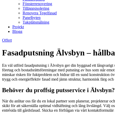
Fönsterrenovering
Tilläggsisolering
Renovera Tegelfasad
Panelbyten
Takplåtsmålning
Projekt
Blogg
Offert
Fasadputsning Älvsbyn – hållba
En väl utförd fasadputsning i Älvsbyn ger din byggnad ett långvarigt s
företag och bostadsrättsföreningar med putsning av hus som står emot f
minskar risken för fuktproblem och bidrar till en sund konstruktion över
trygg och energieffektiv fasad med jämn struktur, harmonisk färg och e
Behöver du proffsig putsservice i Älvsbyn?
När du anlitar oss får du en lokal partner som planerar, projekterar o
skikt för att säkerställa optimal vidhäftning och lång livslängd. Välj 
entrésida till gårdsfasad. Skicka en förfrågan via vårt kontaktformulä