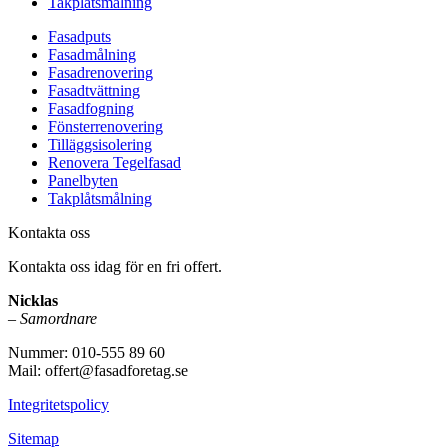
Takplåtsmålning
Fasadputs
Fasadmålning
Fasadrenovering
Fasadtvättning
Fasadfogning
Fönsterrenovering
Tilläggsisolering
Renovera Tegelfasad
Panelbyten
Takplåtsmålning
Kontakta oss
Kontakta oss idag för en fri offert.
Nicklas
–
Samordnare
Nummer: 010-555 89 60
Mail: offert@fasadforetag.se
Integritetspolicy
Sitemap