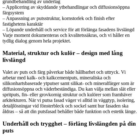
grundbehandling av underlag
– Applicering av skyddande ytbehandlingar och diffusionsöppna
färgsystem
– Anpassning av putsstruktur, kornstorlek och finish efter
fastighetens karaktär
– Löpande underhåll och service för att förlänga fasadens livslängd
Varje moment dokumenteras och kvalitetssäkras, och vi håller en
tydlig dialog genom hela projektet.
Material, struktur och kulör – design med lång
livslängd
Valet av puts och färg påverkar både hållbarhet och uttryck. Vi
arbetar med kalk- och kalkcementputs, mineraliska och
silikonhartsbaserade ytputser samt silikat- och mineralfärger som är
diffusionsöppna och väderbeständiga. Du kan välja mellan slät eller
spritputs, fin- eller grovkornig struktur och kulörer som framhäver
arkitekturen. När vi putsa fasad väger vi alltid in väggtyp, isolering,
detaljlösningar vid fönsterbleck och sockel samt hur fasaden ska
åldras – så att din putsfasad behåller både funktion och estetik länge.
Underhåll och trygghet – förläng livslängden på din
puts