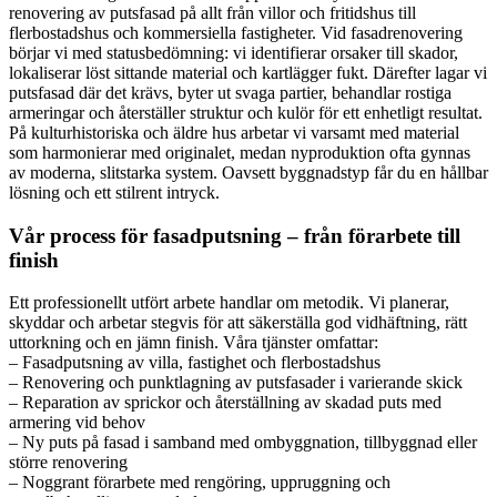
renovering av putsfasad på allt från villor och fritidshus till
flerbostadshus och kommersiella fastigheter. Vid fasadrenovering
börjar vi med statusbedömning: vi identifierar orsaker till skador,
lokaliserar löst sittande material och kartlägger fukt. Därefter lagar vi
putsfasad där det krävs, byter ut svaga partier, behandlar rostiga
armeringar och återställer struktur och kulör för ett enhetligt resultat.
På kulturhistoriska och äldre hus arbetar vi varsamt med material
som harmonierar med originalet, medan nyproduktion ofta gynnas
av moderna, slitstarka system. Oavsett byggnadstyp får du en hållbar
lösning och ett stilrent intryck.
Vår process för fasadputsning – från förarbete till
finish
Ett professionellt utfört arbete handlar om metodik. Vi planerar,
skyddar och arbetar stegvis för att säkerställa god vidhäftning, rätt
uttorkning och en jämn finish. Våra tjänster omfattar:
– Fasadputsning av villa, fastighet och flerbostadshus
– Renovering och punktlagning av putsfasader i varierande skick
– Reparation av sprickor och återställning av skadad puts med
armering vid behov
– Ny puts på fasad i samband med ombyggnation, tillbyggnad eller
större renovering
– Noggrant förarbete med rengöring, uppruggning och