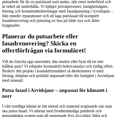
putsarbete får du en putsfasad som andas, står emot nederbörd och
är enkel att underhålla. Vi hjälper privatpersoner, fastighetsägare,
företag och bostadsrättsföreningar med fasadputsning i Arvidsjaur –
från mindre reparationer och att laga putsfasad till komplett
fasadrenovering och putsning av hus på både nya och äldre
byggnader.
Planerar du putsarbete eller
fasadrenovering? Skicka en
offertförfrågan via formuläret!
Vill du fräscha upp utseendet, täta skador eller byta till en mer
hållbar puts? Vi erbjuder kostnadsfri behovsanalys och tydlig offert.
Beskriv ditt projekt i kontaktformuläret så återkommer vi med
förslag, tidsplan och prisbild anpassad efter din fastighet i Arvidsjaur
med omnejd.
Putsa fasad i Arvidsjaur – anpassat för klimatet i
norr
I vårt nordliga klimat är rätt metod och material avgörande när man
ska putsa fasad. Vi arbetar med frostbeständiga putsbruk och
genomtänkta system som tål upprepade frys–tö-cykler, blåst och