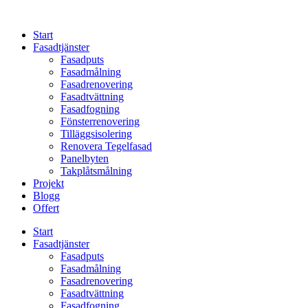
Skip
to
Start
content
Fasadtjänster
Fasadputs
Fasadmålning
Fasadrenovering
Fasadtvättning
Fasadfogning
Fönsterrenovering
Tilläggsisolering
Renovera Tegelfasad
Panelbyten
Takplåtsmålning
Projekt
Blogg
Offert
Start
Fasadtjänster
Fasadputs
Fasadmålning
Fasadrenovering
Fasadtvättning
Fasadfogning