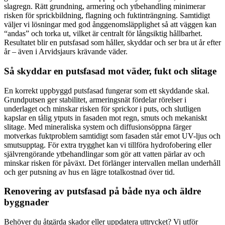
slagregn. Rätt grundning, armering och ytbehandling minimerar
risken för sprickbildning, flagning och fuktinträngning. Samtidigt
väljer vi lösningar med god ånggenomsläpplighet så att väggen kan
“andas” och torka ut, vilket är centralt för långsiktig hållbarhet.
Resultatet blir en putsfasad som håller, skyddar och ser bra ut år efter
år – även i Arvidsjaurs krävande väder.
Så skyddar en putsfasad mot väder, fukt och slitage
En korrekt uppbyggd putsfasad fungerar som ett skyddande skal.
Grundputsen ger stabilitet, armeringsnät fördelar rörelser i
underlaget och minskar risken för sprickor i puts, och slutligen
kapslar en tålig ytputs in fasaden mot regn, smuts och mekaniskt
slitage. Med mineraliska system och diffusionsöppna färger
motverkas fuktproblem samtidigt som fasaden står emot UV-ljus och
smutsupptag. För extra trygghet kan vi tillföra hydrofobering eller
självrengörande ytbehandlingar som gör att vatten pärlar av och
minskar risken för påväxt. Det förlänger intervallen mellan underhåll
och ger putsning av hus en lägre totalkostnad över tid.
Renovering av putsfasad på både nya och äldre
byggnader
Behöver du åtgärda skador eller uppdatera uttrycket? Vi utför