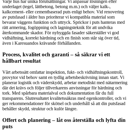
Varje hus har unika förutsättningar. Vi anpassar lösningen efter
underlaget (tegel, lättbetong, betong m.m.) och väljer kalk-,
kalkcement- eller cementbaserad puts enligt behov. Vid renovering
av putsfasad i äldre hus prioriterar vi kompatibla material som
bevarar väggens funktion och uttryck. Sprickor i puts hanteras med
rätt armering, fogöppning och lagningsteknik för att undvika
återkommande skador. För nybyggda fasader säkerställer vi god
vidhäftning, korrekt härdning och en finish som står sig över tid,
även i Karesuandos krävande förhållanden.
Process, kvalitet och garanti – så säkrar vi ett
hållbart resultat
Vårt arbetssätt omfattar inspektion, fukt- och vidhäftningskontroll,
provytor vid behov samt en tydlig arbetsbeskrivning innan start. Vi
planerar logistik och väderskydd, arbetar metodiskt med nätarmering
där det krävs och följer tillverkarens anvisningar för härdning och
tork. Med spårbara materialval och dokumentation får du full
transparens. Slutresultatet kvalitetssäkras med egenkontroller, och vi
ger rekommendationer för skötsel och underhåll så att din putsfasad
behåller skydd, struktur och kulör längre.
Offert och planering – låt oss återställa och lyfta din
puts