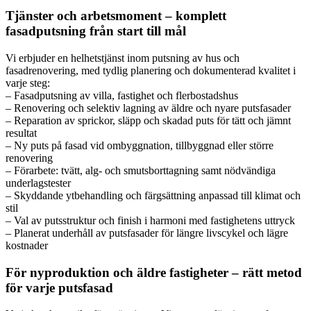
Tjänster och arbetsmoment – komplett
fasadputsning från start till mål
Vi erbjuder en helhetstjänst inom putsning av hus och
fasadrenovering, med tydlig planering och dokumenterad kvalitet i
varje steg:
– Fasadputsning av villa, fastighet och flerbostadshus
– Renovering och selektiv lagning av äldre och nyare putsfasader
– Reparation av sprickor, släpp och skadad puts för tätt och jämnt
resultat
– Ny puts på fasad vid ombyggnation, tillbyggnad eller större
renovering
– Förarbete: tvätt, alg- och smutsborttagning samt nödvändiga
underlagstester
– Skyddande ytbehandling och färgsättning anpassad till klimat och
stil
– Val av putsstruktur och finish i harmoni med fastighetens uttryck
– Planerat underhåll av putsfasader för längre livscykel och lägre
kostnader
För nyproduktion och äldre fastigheter – rätt metod
för varje putsfasad