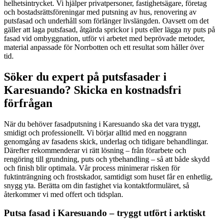
helhetsintrycket. Vi hjälper privatpersoner, fastighetsägare, företag
och bostadsrättsföreningar med putsning av hus, renovering av
putsfasad och underhåll som förlänger livslängden. Oavsett om det
gäller att laga putsfasad, åtgärda sprickor i puts eller lägga ny puts på
fasad vid ombyggnation, utför vi arbetet med beprövade metoder,
material anpassade för Norrbotten och ett resultat som håller över
tid.
Söker du expert på putsfasader i
Karesuando? Skicka en kostnadsfri
förfrågan
När du behöver fasadputsning i Karesuando ska det vara tryggt,
smidigt och professionellt. Vi börjar alltid med en noggrann
genomgång av fasadens skick, underlag och tidigare behandlingar.
Därefter rekommenderar vi rätt lösning – från förarbete och
rengöring till grundning, puts och ytbehandling – så att både skydd
och finish blir optimala. Vår process minimerar risken för
fuktinträngning och frostskador, samtidigt som huset får en enhetlig,
snygg yta. Berätta om din fastighet via kontaktformuläret, så
återkommer vi med offert och tidsplan.
Putsa fasad i Karesuando – tryggt utfört i arktiskt