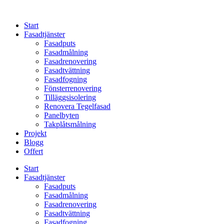
Skip
to
Start
content
Fasadtjänster
Fasadputs
Fasadmålning
Fasadrenovering
Fasadtvättning
Fasadfogning
Fönsterrenovering
Tilläggsisolering
Renovera Tegelfasad
Panelbyten
Takplåtsmålning
Projekt
Blogg
Offert
Start
Fasadtjänster
Fasadputs
Fasadmålning
Fasadrenovering
Fasadtvättning
Fasadfogning