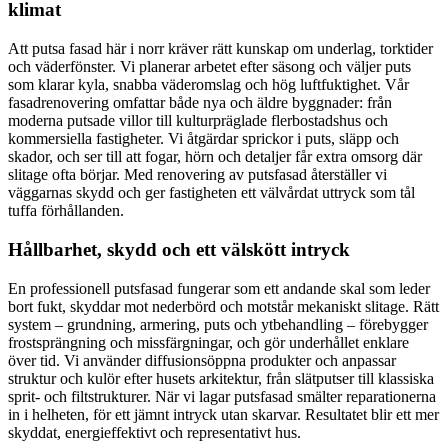
klimat
Att putsa fasad här i norr kräver rätt kunskap om underlag, torktider
och väderfönster. Vi planerar arbetet efter säsong och väljer puts
som klarar kyla, snabba väderomslag och hög luftfuktighet. Vår
fasadrenovering omfattar både nya och äldre byggnader: från
moderna putsade villor till kulturpräglade flerbostadshus och
kommersiella fastigheter. Vi åtgärdar sprickor i puts, släpp och
skador, och ser till att fogar, hörn och detaljer får extra omsorg där
slitage ofta börjar. Med renovering av putsfasad återställer vi
väggarnas skydd och ger fastigheten ett välvårdat uttryck som tål
tuffa förhållanden.
Hållbarhet, skydd och ett välskött intryck
En professionell putsfasad fungerar som ett andande skal som leder
bort fukt, skyddar mot nederbörd och motstår mekaniskt slitage. Rätt
system – grundning, armering, puts och ytbehandling – förebygger
frostsprängning och missfärgningar, och gör underhållet enklare
över tid. Vi använder diffusionsöppna produkter och anpassar
struktur och kulör efter husets arkitektur, från slätputser till klassiska
sprit- och filtstrukturer. När vi lagar putsfasad smälter reparationerna
in i helheten, för ett jämnt intryck utan skarvar. Resultatet blir ett mer
skyddat, energieffektivt och representativt hus.