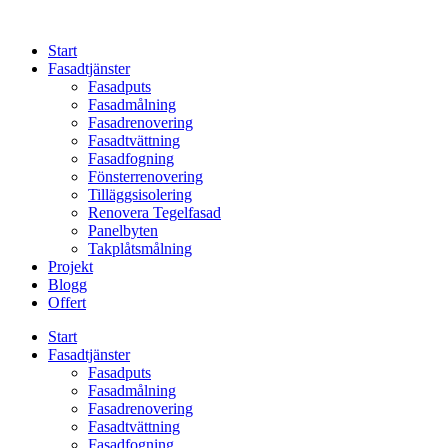
Skip
to
Start
content
Fasadtjänster
Fasadputs
Fasadmålning
Fasadrenovering
Fasadtvättning
Fasadfogning
Fönsterrenovering
Tilläggsisolering
Renovera Tegelfasad
Panelbyten
Takplåtsmålning
Projekt
Blogg
Offert
Start
Fasadtjänster
Fasadputs
Fasadmålning
Fasadrenovering
Fasadtvättning
Fasadfogning