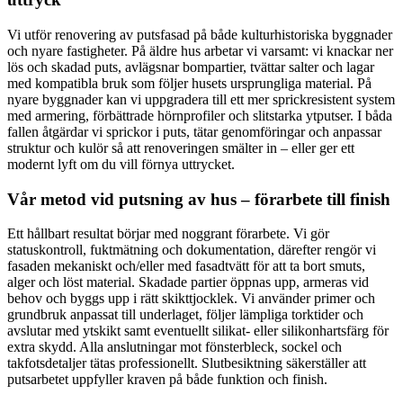
Vi utför renovering av putsfasad på både kulturhistoriska byggnader
och nyare fastigheter. På äldre hus arbetar vi varsamt: vi knackar ner
lös och skadad puts, avlägsnar bompartier, tvättar salter och lagar
med kompatibla bruk som följer husets ursprungliga material. På
nyare byggnader kan vi uppgradera till ett mer sprickresistent system
med armering, förbättrade hörnprofiler och slitstarka ytputser. I båda
fallen åtgärdar vi sprickor i puts, tätar genomföringar och anpassar
struktur och kulör så att renoveringen smälter in – eller ger ett
modernt lyft om du vill förnya uttrycket.
Vår metod vid putsning av hus – förarbete till finish
Ett hållbart resultat börjar med noggrant förarbete. Vi gör
statuskontroll, fuktmätning och dokumentation, därefter rengör vi
fasaden mekaniskt och/eller med fasadtvätt för att ta bort smuts,
alger och löst material. Skadade partier öppnas upp, armeras vid
behov och byggs upp i rätt skikttjocklek. Vi använder primer och
grundbruk anpassat till underlaget, följer lämpliga torktider och
avslutar med ytskikt samt eventuellt silikat- eller silikonhartsfärg för
extra skydd. Alla anslutningar mot fönsterbleck, sockel och
takfotsdetaljer tätas professionellt. Slutbesiktning säkerställer att
putsarbetet uppfyller kraven på både funktion och finish.