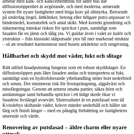
arbetar med kalk- och kalkcementbruk för äldre hus där
diffusionsöppenhet är avgörande, och med moderna, armerade
system för nyare fastigheter med höga krav på slitstyrka. Beroende
på underlag (tegel, lättklinker, betong eller tidigare puts) anpassar vi
bindemedel, kornstorlek och antal skikt. Med korrekt grundning och
nätarmering minskar risken för sprickor i puts, samtidigt som
fasaden får en jämn och tålig yta. Vi guidar även i valet av kulör och
ytstruktur – från klassiskt slätputsade ytor till mer markerad struktur
– så att resultatet harmonierar med husets arkitektur och omgivning.
Hållbarhet och skydd mot väder, fukt och slitage
Rätt utförd fasadputsning fungerar som ett robust skyddslager. En
diffusionsöppen puts låter fasaden andas och transportera ut fukt,
samtidigt som en hydrofoberande ytbehandling stöter bort nederbörd
och smuts. Det minimerar risk för frostsprängning, algpåväxt och
missfärgningar. Genom att armera utsatta partier, säkra hörn och
anslutningar samt behandla sprickor i ett tidigt skede ökar vi
fasadens livslängd avsevärt. Slutresultatet är en putsfasad som tål
Kvisslebys skiftande väder, kräver mindre underhåll och håller sin
färg och finish längre – med en påtaglig förbättring av fastighetens
utseende och värde.
Renovering av putsfasad – äldre charm eller nyare
uttryck