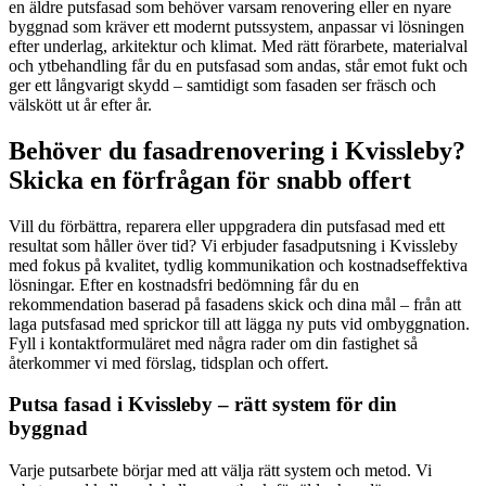
en äldre putsfasad som behöver varsam renovering eller en nyare
byggnad som kräver ett modernt putssystem, anpassar vi lösningen
efter underlag, arkitektur och klimat. Med rätt förarbete, materialval
och ytbehandling får du en putsfasad som andas, står emot fukt och
ger ett långvarigt skydd – samtidigt som fasaden ser fräsch och
välskött ut år efter år.
Behöver du fasadrenovering i Kvissleby?
Skicka en förfrågan för snabb offert
Vill du förbättra, reparera eller uppgradera din putsfasad med ett
resultat som håller över tid? Vi erbjuder fasadputsning i Kvissleby
med fokus på kvalitet, tydlig kommunikation och kostnadseffektiva
lösningar. Efter en kostnadsfri bedömning får du en
rekommendation baserad på fasadens skick och dina mål – från att
laga putsfasad med sprickor till att lägga ny puts vid ombyggnation.
Fyll i kontaktformuläret med några rader om din fastighet så
återkommer vi med förslag, tidsplan och offert.
Putsa fasad i Kvissleby – rätt system för din
byggnad
Varje putsarbete börjar med att välja rätt system och metod. Vi