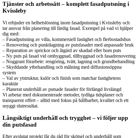
Tjänster och arbetssätt – komplett fasadputsning i
Kvissleby
Vi erbjuder en helhetslösning inom fasadputsning i Kvissleby och
tar ansvar från planering till färdig fasad. Exempel på vad vi hjälper
dig med:
– Fasadputsning av villa, kommersiell fastighet och flerbostadshus
– Renovering och punktlagning av putsfasader med anpassade bruk
– Reparation av sprickor och åtgärd av skadad eller bom puts
– Ny puts på fasad vid ombyggnad, tillbyggnad och fasadrenovering
– Noggrant förarbete: rengöring, tvätt, lagning och grundbehandling
– Skyddande ytbehandling och målning med diffusionsöppna
system
– Val av ytstruktur, kulör och finish som matchar fastighetens
karaktär
– Planerat underhåll av putsade fasader för förlängd livslängd
Vi arbetar med dokumenterade metoder, tydliga tidsplaner och
transparent offert – alltid med fokus på hållbarhet, kvalitet och ett
snyggt slutresultat.
Långsiktigt underhåll och trygghet – vi följer upp
din putsfasad
Efter avslutat projekt får du råd för skötsel och underhåll som