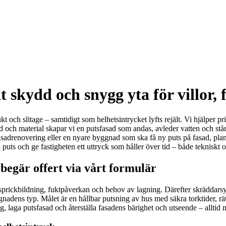
t skydd och snygg yta för villor,
och slitage – samtidigt som helhetsintrycket lyfts rejält. Vi hjälper pr
 och material skapar vi en putsfasad som andas, avleder vatten och står
sadrenovering eller en nyare byggnad som ska få ny puts på fasad, planer
 puts och ge fastigheten ett uttryck som håller över tid – både tekniskt o
 begär offert via vårt formulär
sprickbildning, fuktpåverkan och behov av lagning. Därefter skräddarsyr
gnadens typ. Målet är en hållbar putsning av hus med säkra torktider, r
g, laga putsfasad och återställa fasadens bärighet och utseende – alltid