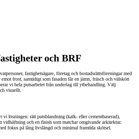
 fastigheter och BRF
ivatpersoner, fastighetsägare, företag och bostadsrättsföreningar med
 emot frost, samtidigt som fasaden får en jämn, fräsch och välskött
ar vi hela putsarbetet från underlag till ytbehandling. Välj
ch visuellt.
 vi lösningen: rätt putsblandning (kalk- eller cementbaserad),
ätt vidhäftning och en finish som matchar omgivande arkitektur.
 med fokus på lång livslängd och minimal framtida skötsel.