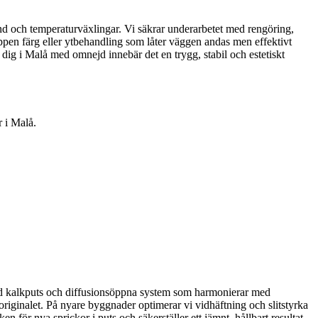
nd och temperaturväxlingar. Vi säkrar underarbetet med rengöring,
öppen färg eller ytbehandling som låter väggen andas men effektivt
r dig i Malå med omnejd innebär det en trygg, stabil och estetiskt
r i Malå.
 med kalkputs och diffusionsöppna system som harmonierar med
d originalet. På nyare byggnader optimerar vi vidhäftning och slitstyrka
ken för nya sprickor i puts och säkerställer ett jämnt, hållbart resultat.