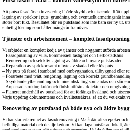
Putsa fasad i Malå – hållbart väderskydd och bättre 
Att putsa fasad är en investering i både skydd och utseende. Rätt up
lagning av sprickor i puts, grundning och eventuellt armeringsnät inna
stöter bort fukt. Resultatet blir en putsfasad som inte bara ser ny ut,
enhetlig lösning som håller många år framöver.
Tjänster och arbetsmoment – komplett fasadputsning f
Vi erbjuder en komplett kedja av tjänster och noggrant utförda arbetsmo
– Fasadputsning av villa, kommersiell fastighet och flerbostadshus
– Renovering och selektiv lagning av äldre och nyare putsfasader
– Reparation av sprickor samt utbyte av skadad eller lös puts
– Ny puts på fasad i samband med ombyggnation, tillbyggnad eller r
– Förarbete med tvätt, rengöring, lagning och korrekt grundbehandlin
– Skyddande ytbehandling och mineralisk färg som andas och står em
– Anpassad struktur, kulör och finish utifrån arkitektur och omgivning
– Planerat underhåll av putsfasad för att förlänga livslängd och utseen
Varje uppdrag dokumenteras och kvalitetssäkras, så att du vet exakt v
Renovering av putsfasad på både nya och äldre byg
Vi har stor erfarenhet av fasadrenovering i Malå där olika epoker oc
befintliga material och detaljrikedom. Vi kan laga putsfasad lokalt, åte
med moderna system, rätt primer och armering. I båda fallen ser vi till at