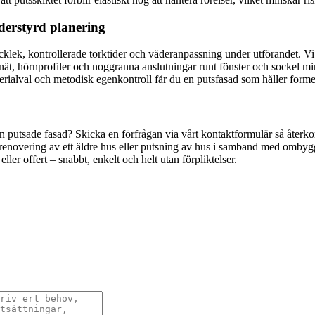
äderstyrd planering
ttjocklek, kontrollerade torktider och väderanpassning under utförandet
gsnät, hörnprofiler och noggranna anslutningar runt fönster och sockel min
ialval och metodisk egenkontroll får du en putsfasad som håller formen
 din putsade fasad? Skicka en förfrågan via vårt kontaktformulär så å
adrenovering av ett äldre hus eller putsning av hus i samband med ombyg
 eller offert – snabbt, enkelt och helt utan förpliktelser.