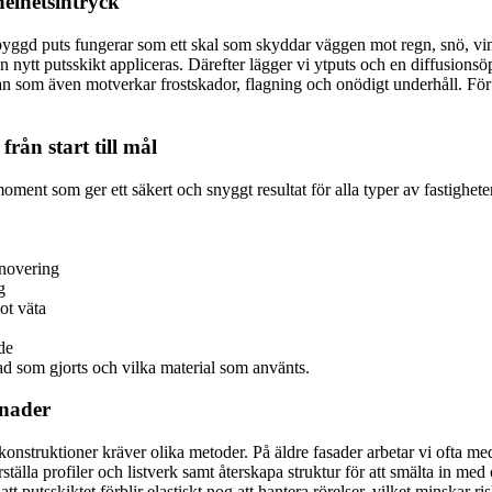
helhetsintryck
pbyggd puts fungerar som ett skal som skyddar väggen mot regn, snö, vi
n nytt putsskikt appliceras. Därefter lägger vi ytputs och en diffusions
 utan som även motverkar frostskador, flagning och onödigt underhåll. Fö
rån start till mål
ment som ger ett säkert och snyggt resultat för alla typer av fastighete
enovering
g
ot väta
de
ad som gjorts och vilka material som använts.
gnader
h konstruktioner kräver olika metoder. På äldre fasader arbetar vi ofta
rställa profiler och listverk samt återskapa struktur för att smälta in me
t putsskiktet förblir elastiskt nog att hantera rörelser, vilket minskar ris