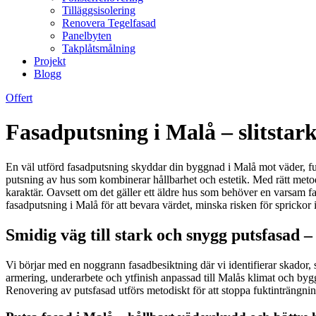
Tilläggsisolering
Renovera Tegelfasad
Panelbyten
Takplåtsmålning
Projekt
Blogg
Offert
Fasadputsning i Malå – slitstark
En väl utförd fasadputsning skyddar din byggnad i Malå mot väder, fukt 
putsning av hus som kombinerar hållbarhet och estetik. Med rätt metod
karaktär. Oavsett om det gäller ett äldre hus som behöver en varsam fa
fasadputsning i Malå för att bevara värdet, minska risken för sprickor i
Smidig väg till stark och snygg putsfasad –
Vi börjar med en noggrann fasadbesiktning där vi identifierar skador, 
armering, underarbete och ytfinish anpassad till Malås klimat och byg
Renovering av putsfasad utförs metodiskt för att stoppa fuktinträngnin