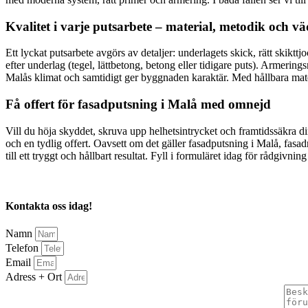
Kvalitet i varje putsarbete – material, metodik och v
Ett lyckat putsarbete avgörs av detaljer: underlagets skick, rätt skik
efter underlag (tegel, lättbetong, betong eller tidigare puts). Armerin
Malås klimat och samtidigt ger byggnaden karaktär. Med hållbara mater
Få offert för fasadputsning i Malå med omnejd
Vill du höja skyddet, skruva upp helhetsintrycket och framtidssäkra
och en tydlig offert. Oavsett om det gäller fasadputsning i Malå, fas
till ett tryggt och hållbart resultat. Fyll i formuläret idag för rådgivning
Kontakta oss idag!
Namn
Telefon
Email
Adress + Ort