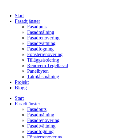
Skip
to
Start
content
Fasadtjänster
Fasadputs
Fasadmålning
Fasadrenovering
Fasadtvättning
Fasadfogning
Fönsterrenovering
Tilläggsisolering
Renovera Tegelfasad
Panelbyten
Takplåtsmålning
Projekt
Blogg
Start
Fasadtjänster
Fasadputs
Fasadmålning
Fasadrenovering
Fasadtvättning
Fasadfogning
Fönsterrenovering