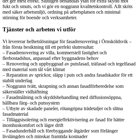
det ger mest effekt. Slutligen behandlas ytan för extra skydd mot
fukt och smuts, och vi gör en noggrann kvalitetskontroll. Allt sköts
med säker arbetsmiljö, ordning på arbetsplatsen och minimal
störning för boende och verksamheter.
Tjänster och arbeten vi utför
Vi levererar helhetslösningar för fasadrenovering i Örnsköldsvik –
från första besiktning till ett perfekt slutresultat:
– Fasadrenovering av villa, kommersiell fastighet och
flerbostadshus, anpassad efter byggnadens behov
– Renovering och uppbyggnad av putsfasad, träfasad och tegelfasad
med material som tål vårt klimat
– Reparation av sprickor, släpp i puts och andra fasadskador för ett
stabilt underlag
– Noggrann tvätt, skrapning och annan fasadförberedelse som
säkerställer vidhäftning
– Fasadmålning och skyddsbehandling med diffusionsöppna,
hållbara färg- och putssystem
– Utbyte av skadade paneler, rötangripna trädetaljer och slitna
fasadmaterial
– Tilläggsisolering och energieffektivisering av fasad för bättre
inomhuskomfort och lägre drift
– Fasadunderhåll och förebyggande åtgärder som förlänger
livslängden och minskar framtida kostnader