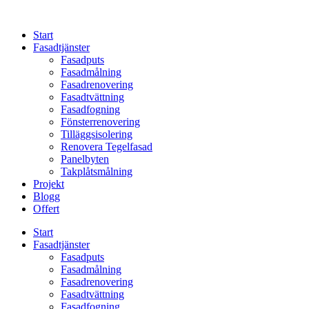
Skip
to
Start
content
Fasadtjänster
Fasadputs
Fasadmålning
Fasadrenovering
Fasadtvättning
Fasadfogning
Fönsterrenovering
Tilläggsisolering
Renovera Tegelfasad
Panelbyten
Takplåtsmålning
Projekt
Blogg
Offert
Start
Fasadtjänster
Fasadputs
Fasadmålning
Fasadrenovering
Fasadtvättning
Fasadfogning