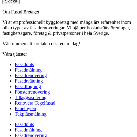
Skicka
Om Fasadföretaget
Vi är ett professionellt byggföretag med många års erfarenhet inom
olika typer av fasadrenoveringar. Vi hjälper bostadsrättsföreningar,
fastighetsägare, företag & privatpersoner i hela Sverige.
Välkommen att kontakta oss redan idag!
Våra tjänster
Fasadputs
Fasadmålning
Fasadrenovering
Fasadtvättning
Fasadfogning
Fönsterrenovering
Tilläggsisolering
Renovera Tegelfasad
Panelbyten
Takplåtsmålning
Fasadputs
Fasadmålning
Fasadrenovering