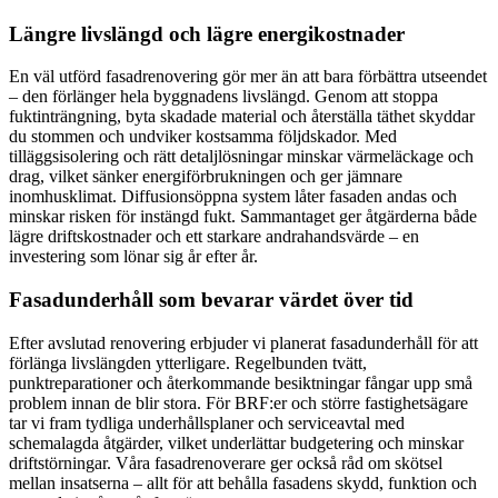
Längre livslängd och lägre energikostnader
En väl utförd fasadrenovering gör mer än att bara förbättra utseendet
– den förlänger hela byggnadens livslängd. Genom att stoppa
fuktinträngning, byta skadade material och återställa täthet skyddar
du stommen och undviker kostsamma följdskador. Med
tilläggsisolering och rätt detaljlösningar minskar värmeläckage och
drag, vilket sänker energiförbrukningen och ger jämnare
inomhusklimat. Diffusionsöppna system låter fasaden andas och
minskar risken för instängd fukt. Sammantaget ger åtgärderna både
lägre driftskostnader och ett starkare andrahandsvärde – en
investering som lönar sig år efter år.
Fasadunderhåll som bevarar värdet över tid
Efter avslutad renovering erbjuder vi planerat fasadunderhåll för att
förlänga livslängden ytterligare. Regelbunden tvätt,
punktreparationer och återkommande besiktningar fångar upp små
problem innan de blir stora. För BRF:er och större fastighetsägare
tar vi fram tydliga underhållsplaner och serviceavtal med
schemalagda åtgärder, vilket underlättar budgetering och minskar
driftstörningar. Våra fasadrenoverare ger också råd om skötsel
mellan insatserna – allt för att behålla fasadens skydd, funktion och