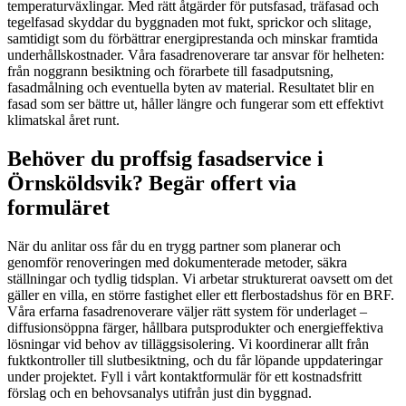
temperaturväxlingar. Med rätt åtgärder för putsfasad, träfasad och
tegelfasad skyddar du byggnaden mot fukt, sprickor och slitage,
samtidigt som du förbättrar energiprestanda och minskar framtida
underhållskostnader. Våra fasadrenoverare tar ansvar för helheten:
från noggrann besiktning och förarbete till fasadputsning,
fasadmålning och eventuella byten av material. Resultatet blir en
fasad som ser bättre ut, håller längre och fungerar som ett effektivt
klimatskal året runt.
Behöver du proffsig fasadservice i
Örnsköldsvik? Begär offert via
formuläret
När du anlitar oss får du en trygg partner som planerar och
genomför renoveringen med dokumenterade metoder, säkra
ställningar och tydlig tidsplan. Vi arbetar strukturerat oavsett om det
gäller en villa, en större fastighet eller ett flerbostadshus för en BRF.
Våra erfarna fasadrenoverare väljer rätt system för underlaget –
diffusionsöppna färger, hållbara putsprodukter och energieffektiva
lösningar vid behov av tilläggsisolering. Vi koordinerar allt från
fuktkontroller till slutbesiktning, och du får löpande uppdateringar
under projektet. Fyll i vårt kontaktformulär för ett kostnadsfritt
förslag och en behovsanalys utifrån just din byggnad.