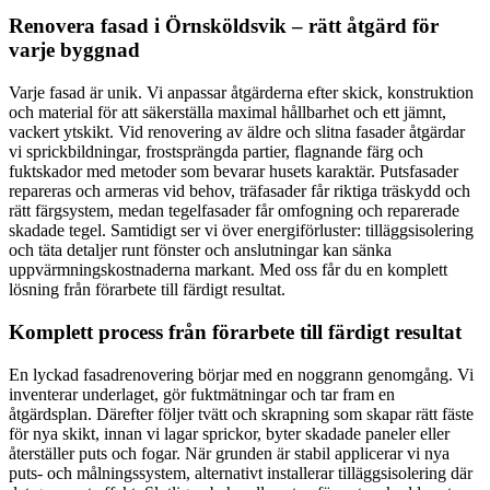
Renovera fasad i Örnsköldsvik – rätt åtgärd för
varje byggnad
Varje fasad är unik. Vi anpassar åtgärderna efter skick, konstruktion
och material för att säkerställa maximal hållbarhet och ett jämnt,
vackert ytskikt. Vid renovering av äldre och slitna fasader åtgärdar
vi sprickbildningar, frostsprängda partier, flagnande färg och
fuktskador med metoder som bevarar husets karaktär. Putsfasader
repareras och armeras vid behov, träfasader får riktiga träskydd och
rätt färgsystem, medan tegelfasader får omfogning och reparerade
skadade tegel. Samtidigt ser vi över energiförluster: tilläggsisolering
och täta detaljer runt fönster och anslutningar kan sänka
uppvärmningskostnaderna markant. Med oss får du en komplett
lösning från förarbete till färdigt resultat.
Komplett process från förarbete till färdigt resultat
En lyckad fasadrenovering börjar med en noggrann genomgång. Vi
inventerar underlaget, gör fuktmätningar och tar fram en
åtgärdsplan. Därefter följer tvätt och skrapning som skapar rätt fäste
för nya skikt, innan vi lagar sprickor, byter skadade paneler eller
återställer puts och fogar. När grunden är stabil applicerar vi nya
puts- och målningssystem, alternativt installerar tilläggsisolering där