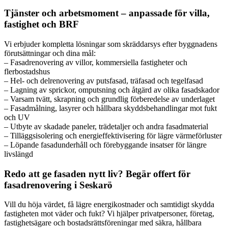
Tjänster och arbetsmoment – anpassade för villa,
fastighet och BRF
Vi erbjuder kompletta lösningar som skräddarsys efter byggnadens
förutsättningar och dina mål:
– Fasadrenovering av villor, kommersiella fastigheter och
flerbostadshus
– Hel- och delrenovering av putsfasad, träfasad och tegelfasad
– Lagning av sprickor, omputsning och åtgärd av olika fasadskador
– Varsam tvätt, skrapning och grundlig förberedelse av underlaget
– Fasadmålning, lasyrer och hållbara skyddsbehandlingar mot fukt
och UV
– Utbyte av skadade paneler, trädetaljer och andra fasadmaterial
– Tilläggsisolering och energieffektivisering för lägre värmeförluster
– Löpande fasadunderhåll och förebyggande insatser för längre
livslängd
Redo att ge fasaden nytt liv? Begär offert för
fasadrenovering i Seskarö
Vill du höja värdet, få lägre energikostnader och samtidigt skydda
fastigheten mot väder och fukt? Vi hjälper privatpersoner, företag,
fastighetsägare och bostadsrättsföreningar med säkra, hållbara