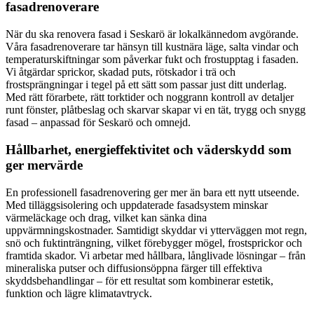
fasadrenoverare
När du ska renovera fasad i Seskarö är lokalkännedom avgörande.
Våra fasadrenoverare tar hänsyn till kustnära läge, salta vindar och
temperaturskiftningar som påverkar fukt och frostupptag i fasaden.
Vi åtgärdar sprickor, skadad puts, rötskador i trä och
frostsprängningar i tegel på ett sätt som passar just ditt underlag.
Med rätt förarbete, rätt torktider och noggrann kontroll av detaljer
runt fönster, plåtbeslag och skarvar skapar vi en tät, trygg och snygg
fasad – anpassad för Seskarö och omnejd.
Hållbarhet, energieffektivitet och väderskydd som
ger mervärde
En professionell fasadrenovering ger mer än bara ett nytt utseende.
Med tilläggsisolering och uppdaterade fasadsystem minskar
värmeläckage och drag, vilket kan sänka dina
uppvärmningskostnader. Samtidigt skyddar vi ytterväggen mot regn,
snö och fuktinträngning, vilket förebygger mögel, frostsprickor och
framtida skador. Vi arbetar med hållbara, långlivade lösningar – från
mineraliska putser och diffusionsöppna färger till effektiva
skyddsbehandlingar – för ett resultat som kombinerar estetik,
funktion och lägre klimatavtryck.