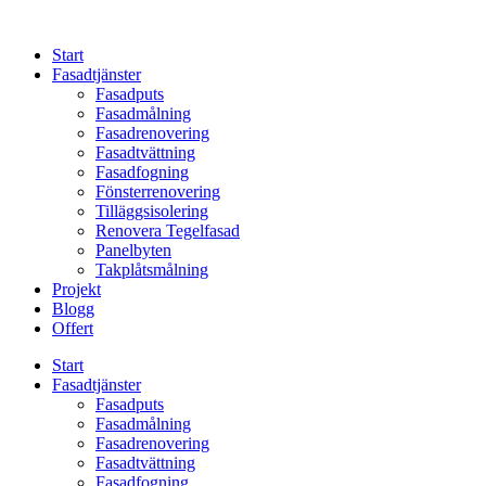
Skip
to
Start
content
Fasadtjänster
Fasadputs
Fasadmålning
Fasadrenovering
Fasadtvättning
Fasadfogning
Fönsterrenovering
Tilläggsisolering
Renovera Tegelfasad
Panelbyten
Takplåtsmålning
Projekt
Blogg
Offert
Start
Fasadtjänster
Fasadputs
Fasadmålning
Fasadrenovering
Fasadtvättning
Fasadfogning