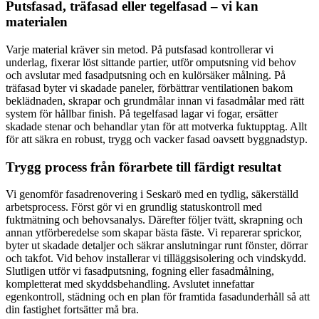
Putsfasad, träfasad eller tegelfasad – vi kan
materialen
Varje material kräver sin metod. På putsfasad kontrollerar vi
underlag, fixerar löst sittande partier, utför omputsning vid behov
och avslutar med fasadputsning och en kulörsäker målning. På
träfasad byter vi skadade paneler, förbättrar ventilationen bakom
beklädnaden, skrapar och grundmålar innan vi fasadmålar med rätt
system för hållbar finish. På tegelfasad lagar vi fogar, ersätter
skadade stenar och behandlar ytan för att motverka fuktupptag. Allt
för att säkra en robust, trygg och vacker fasad oavsett byggnadstyp.
Trygg process från förarbete till färdigt resultat
Vi genomför fasadrenovering i Seskarö med en tydlig, säkerställd
arbetsprocess. Först gör vi en grundlig statuskontroll med
fuktmätning och behovsanalys. Därefter följer tvätt, skrapning och
annan ytförberedelse som skapar bästa fäste. Vi reparerar sprickor,
byter ut skadade detaljer och säkrar anslutningar runt fönster, dörrar
och takfot. Vid behov installerar vi tilläggsisolering och vindskydd.
Slutligen utför vi fasadputsning, fogning eller fasadmålning,
kompletterat med skyddsbehandling. Avslutet innefattar
egenkontroll, städning och en plan för framtida fasadunderhåll så att
din fastighet fortsätter må bra.