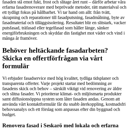
fasaden stå emot fukt, frost och slitage året runt – därför arbetar våra
erfarna fasadrenoverare med beprövade metoder, rätt materialval och
ett tydligt fokus på hållbarhet. Vi tar hand om allt: från tvätt,
skrapning och reparationer till fasadputsning, fasadmålning, byte av
fasadmaterial och tilläggsisolering. Resultatet blir en slitstark, vacker
putsfasad, träfasad eller tegelfasad som håller länge, sänker
energiförbrukningen och skyddar din fastighet mot väder och vind i
många år framöver.
Behöver heltäckande fasadarbeten?
Skicka en offertförfrågan via vårt
formulär
Vi erbjuder fasadservice med hög kvalitet, tydliga tidsplaner och
transparenta offerter. Varje projekt startar med bedömning av
fasadens skick och behov – särskilt viktigt vid renovering av äldre
och slitna fasader. Vi prioriterar klimat- och miljösmarta produkter
samt diffusionsöppna system som låter fasaden andas. Genom att
använda vårt kontaktformulär får du snabb återkoppling, kostnadsfri
behovsanalys och ett förslag som anpassas efter din byggnad och
budget.
Renovera fasad i Seskarö med lokala och erfarna