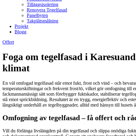
Tilläggsisolering
Renovera Tegelfasad
Panelbyten
Takplåtsmålning
Projekt
Blogg
Offert
Foga om tegelfasad i Karesuando
klimat
En väl omfogad tegelfasad står emot fukt, frost och vind – och bevarar
temperaturskiftningar och frekvent frost/tö, vilket gör omfogning till 
fackmannamässigt sätt som förebygger fuktskador, stabiliserar tegelfoga
stå emot sprickbildning. Resultatet är en trygg, energieffektiv och est
långsiktigt underhåll av tegelbyggnader, alltid med hänsyn till husets å
Omfogning av tegelfasad – få offert och rå
Vill du förlänga livslängden på din tegelfasad och slippa onödiga fukt