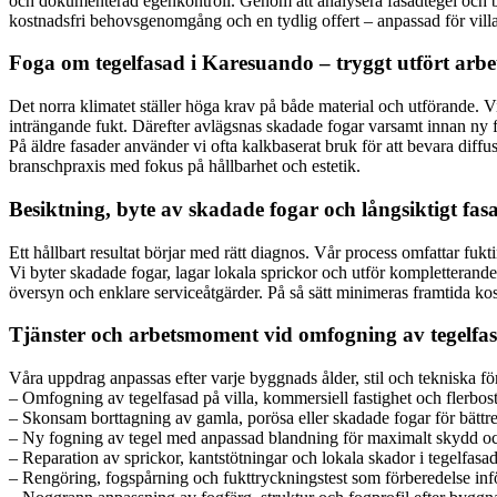
och dokumenterad egenkontroll. Genom att analysera fasadtegel och befi
kostnadsfri behovsgenomgång och en tydlig offert – anpassad för villa,
Foga om tegelfasad i Karesuando – tryggt utfört arbet
Det norra klimatet ställer höga krav på både material och utförande. V
inträngande fukt. Därefter avlägsnas skadade fogar varsamt innan ny fog
På äldre fasader använder vi ofta kalkbaserat bruk för att bevara diff
branschpraxis med fokus på hållbarhet och estetik.
Besiktning, byte av skadade fogar och långsiktigt fa
Ett hållbart resultat börjar med rätt diagnos. Vår process omfattar fu
Vi byter skadade fogar, lagar lokala sprickor och utför kompletterande
översyn och enklare serviceåtgärder. På så sätt minimeras framtida kos
Tjänster och arbetsmoment vid omfogning av tegelfa
Våra uppdrag anpassas efter varje byggnads ålder, stil och tekniska fö
– Omfogning av tegelfasad på villa, kommersiell fastighet och flerbos
– Skonsam borttagning av gamla, porösa eller skadade fogar för bättr
– Ny fogning av tegel med anpassad blandning för maximalt skydd oc
– Reparation av sprickor, kantstötningar och lokala skador i tegelfasa
– Rengöring, fogspårning och fukttryckningstest som förberedelse inf