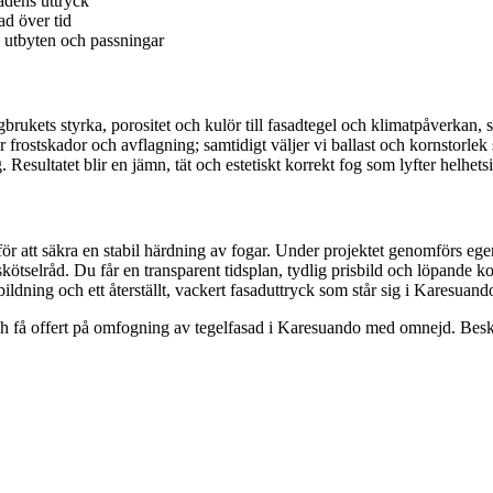
adens uttryck
ad över tid
e utbyten och passningar
rukets styrka, porositet och kulör till fasadtegel och klimatpåverkan, så 
frostskador och avflagning; samtidigt väljer vi ballast och kornstorlek s
 Resultatet blir en jämn, tät och estetiskt korrekt fog som lyfter helhet
 för att säkra en stabil härdning av fogar. Under projektet genomförs eg
kötselråd. Du får en transparent tidsplan, tydlig prisbild och löpande k
ildning och ett återställt, vackert fasaduttryck som står sig i Karesuand
h få offert på omfogning av tegelfasad i Karesuando med omnejd. Beskri