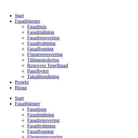
Skip
to
Start
content
Fasadtjänster
Fasadputs
Fasadmålning
Fasadrenovering
Fasadtvättning
Fasadfogning
Fönsterrenovering
Tilläggsisolering
Renovera Tegelfasad
Panelbyten
Takplåtsmålning
Projekt
Blogg
Start
Fasadtjänster
Fasadputs
Fasadmålning
Fasadrenovering
Fasadtvättning
Fasadfogning
Fönsterrenovering