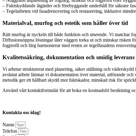
– Noggrann anpassning av fogfärg, struktur och fogprofil efter byggn
– Fuktskyddande åtgärder och förebyggande underhåll för säkrare fas
– Tegelarbeten vid fasadrenovering och restaurering, inklusive mindr
Materialval, murfog och estetik som håller över tid
Rätt murfog är nyckeln till både funktion och utseende. Vi matchar fogb
Diffusionsöppna lösningar låter väggen torka ut och minskar risken för 
fogprofil och färg harmonierar med resten av tegelfasadens renovering.
Kvalitetssäkring, dokumentation och smidig leverans
Vi arbetar strukturerat med planering, säker ställning och väderskydd
avslutat arbete lämnar vi dokumentation över material, utförande och s
metodik ger ett hållbart skydd mot fuktskador, minskad risk för sprickb
Använd vårt kontaktformulär för att boka en kostnadsfri besiktning oc
Kontakta oss idag!
Namn
Telefon