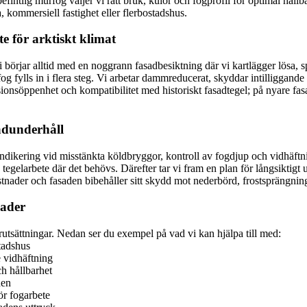
ntlig murfog väljer vi rätt bruk, kulör och fogprofil för optimal hållba
 kommersiell fastighet eller flerbostadshus.
e för arktiskt klimat
i börjar alltid med en noggrann fasadbesiktning där vi kartlägger lösa, 
 fylls in i flera steg. Vi arbetar dammreducerat, skyddar intilliggande y
usionsöppenhet och kompatibilitet med historiskt fasadtegel; på nyare fa
sadunderhåll
ktindikering vid misstänkta köldbryggor, kontroll av fogdjup och vidhäf
 tegelarbete där det behövs. Därefter tar vi fram en plan för långsikti
tnader och fasaden bibehåller sitt skydd mot nederbörd, frostsprängning 
sader
rutsättningar. Nedan ser du exempel på vad vi kan hjälpa till med:
tadshus
e vidhäftning
h hållbarhet
den
ör fogarbete