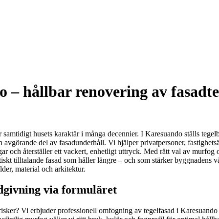
 – hållbar renovering av fasadte
 samtidigt husets karaktär i många decennier. I Karesuando ställs tegel
en avgörande del av fasadunderhåll. Vi hjälper privatpersoner, fastighets
r och återställer ett vackert, enhetligt uttryck. Med rätt val av murfog 
etiskt tilltalande fasad som håller längre – och som stärker byggnadens v
lder, material och arkitektur.
dgivning via formuläret
risker? Vi erbjuder professionell omfogning av tegelfasad i Karesuando 