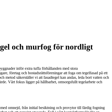
gel och murfog för nordligt
byggnader inför extra tuffa förhållanden med stora
ägare, företag och bostadsrättsföreningar att foga om tegelfasad på ett
och metod säkerställer vi att fasadtegel kan andas, leda bort vatten och
ärde. Vårt fokus ligger på hållbarhet, omsorgsfullt tegelarbete och
med omnejd, från initial besiktning och provytor till färdig fogning