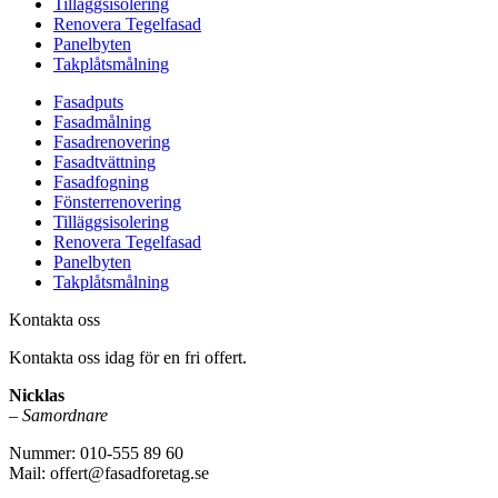
Tilläggsisolering
Renovera Tegelfasad
Panelbyten
Takplåtsmålning
Fasadputs
Fasadmålning
Fasadrenovering
Fasadtvättning
Fasadfogning
Fönsterrenovering
Tilläggsisolering
Renovera Tegelfasad
Panelbyten
Takplåtsmålning
Kontakta oss
Kontakta oss idag för en fri offert.
Nicklas
–
Samordnare
Nummer: 010-555 89 60
Mail: offert@fasadforetag.se