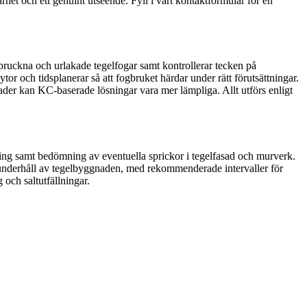
rhet och ett genuint utseende. Fyll i vårt kontaktformulär för en
spruckna och urlakade tegelfogar samt kontrollerar tecken på
tor och tidsplanerar så att fogbruket härdar under rätt förutsättningar.
sader kan KC-baserade lösningar vara mer lämpliga. Allt utförs enligt
tning samt bedömning av eventuella sprickor i tegelfasad och murverk.
gt underhåll av tegelbyggnaden, med rekommenderade intervaller för
och saltutfällningar.