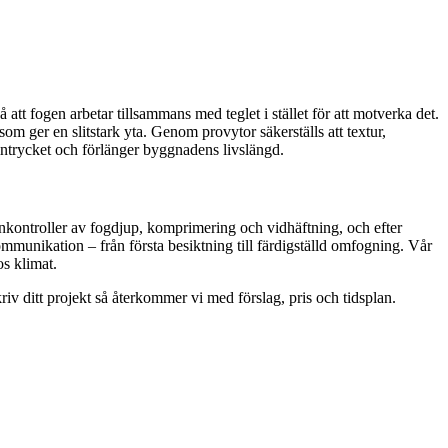
att fogen arbetar tillsammans med teglet i stället för att motverka det.
om ger en slitstark yta. Genom provytor säkerställs att textur,
sintrycket och förlänger byggnadens livslängd.
enkontroller av fogdjup, komprimering och vidhäftning, och efter
ommunikation – från första besiktning till färdigställd omfogning. Vår
os klimat.
v ditt projekt så återkommer vi med förslag, pris och tidsplan.