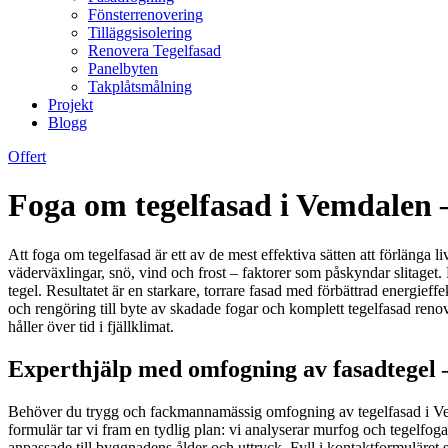
Fönsterrenovering
Tilläggsisolering
Renovera Tegelfasad
Panelbyten
Takplåtsmålning
Projekt
Blogg
Offert
Foga om tegelfasad i Vemdalen 
Att foga om tegelfasad är ett av de mest effektiva sätten att förlänga l
väderväxlingar, snö, vind och frost – faktorer som påskyndar slitaget.
tegel. Resultatet är en starkare, torrare fasad med förbättrad energieff
och rengöring till byte av skadade fogar och komplett tegelfasad reno
håller över tid i fjällklimat.
Experthjälp med omfogning av fasadtegel –
Behöver du trygg och fackmannamässig omfogning av tegelfasad i Vem
formulär tar vi fram en tydlig plan: vi analyserar murfog och tegelfogar
anpassade till byggnadens ålder och uttryck. Fyll i kontaktformuläre