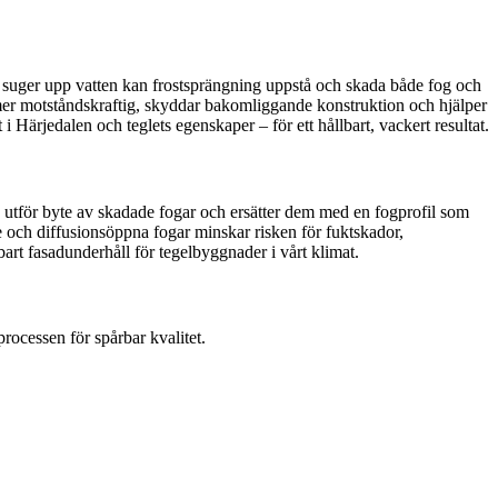
r suger upp vatten kan frostsprängning uppstå och skada både fog och
mer motståndskraftig, skyddar bakomliggande konstruktion och hjälper
 Härjedalen och teglets egenskaper – för ett hållbart, vackert resultat.
r, utför byte av skadade fogar och ersätter dem med en fogprofil som
de och diffusionsöppna fogar minskar risken för fuktskador,
bart fasadunderhåll för tegelbyggnader i vårt klimat.
processen för spårbar kvalitet.