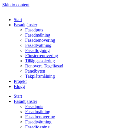
Skip to content
Start
Fasadtjänster
Fasadputs
Fasadmålning
Fasadrenovering
Fasadtvättning
Fasadfogning
Fönsterrenovering
Tilläggsisolering
Renovera Tegelfasad
Panelbyten
Takplåtsmålning
Projekt
Blogg
Start
Fasadtjänster
Fasadputs
Fasadmålning
Fasadrenovering
Fasadtvättning
Fasadfogning