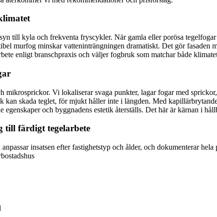
klimatet
 till kyla och frekventa fryscykler. När gamla eller porösa tegelfoga
tibel murfog minskar vatteninträngningen dramatiskt. Det gör fasaden 
rbete enligt branschpraxis och väljer fogbruk som matchar både klimatet i
gar
ch mikrosprickor. Vi lokaliserar svaga punkter, lagar fogar med spricko
uk kan skada teglet, för mjukt håller inte i längden. Med kapillärbrytan
e egenskaper och byggnadens estetik återställs. Det här är kärnan i håll
till färdigt tegelarbete
i anpassar insatsen efter fastighetstyp och ålder, och dokumenterar hela 
erbostadshus
l