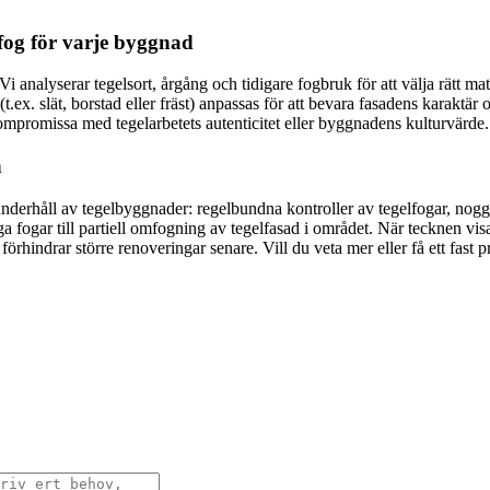
rfog för varje byggnad
i analyserar tegelsort, årgång och tidigare fogbruk för att välja rätt m
t.ex. slät, borstad eller fräst) anpassas för att bevara fasadens karaktä
kompromissa med tegelarbetets autenticitet eller byggnadens kulturvärde.
n
underhåll av tegelbyggnader: regelbundna kontroller av tegelfogar, nogg
 laga fogar till partiell omfogning av tegelfasad i området. När tecknen 
hindrar större renoveringar senare. Vill du veta mer eller få ett fast pr