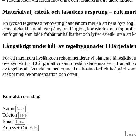
Materialval, estetik och fasadens ursprung – rätt mu
En lyckad tegelfasad renovering handlar om mer än att bara byta fog. V
cement-/kalkblandningar på nyare. Färgton, kornstorlek och fogprofil (
omfogning som både förbättrar hållbarhet och lyfter estetik, utan att 
Långsiktigt underhåll av tegelbyggnader i Härjedale
För att maximera livslängden rekommenderar vi planerat, långsiktigt 
översyn vart 5–10 år gör att vi kan föreslå riktade insatser – från att
av tegelfasad i Vemdalen med omnejd en kostnadseffektiv åtgärd som för
snabbt med rekommendation och offert.
Kontakta oss idag!
Namn
Telefon
Email
Adress + Ort