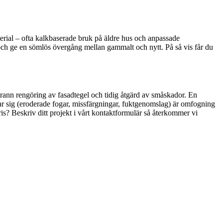
aterial – ofta kalkbaserade bruk på äldre hus och anpassade
r och ge en sömlös övergång mellan gammalt och nytt. På så vis får du
rann rengöring av fasadtegel och tidig åtgärd av småskador. En
visar sig (eroderade fogar, missfärgningar, fuktgenomslag) är omfogning
is? Beskriv ditt projekt i vårt kontaktformulär så återkommer vi