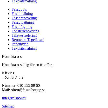
Takplåtsmålning
Fasadputs
Fasadmålning
Fasadrenovering
Fasadtvättning
Fasadfogning
Fönsterrenovering
Tilläggsisolering
Renovera Tegelfasad
Panelbyten
Takplåtsmålning
Kontakta oss
Kontakta oss idag för en fri offert.
Nicklas
–
Samordnare
Nummer: 010-555 89 60
Mail: offert@fasadforetag.se
Integritetspolicy
Sitemap