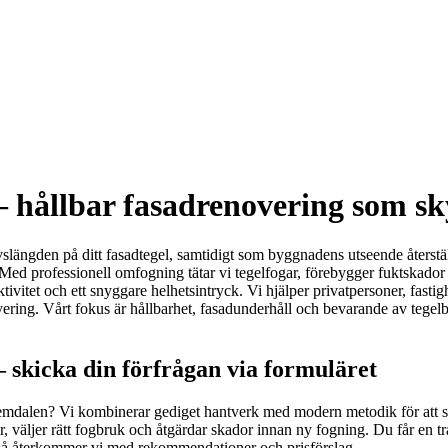
– hållbar fasadrenovering som s
ivslängden på ditt fasadtegel, samtidigt som byggnadens utseende återställ
 Med professionell omfogning tätar vi tegelfogar, förebygger fuktskador
ektivitet och ett snyggare helhetsintryck. Vi hjälper privatpersoner, fasti
vering. Vårt fokus är hållbarhet, fasadunderhåll och bevarande av tegelb
 skicka din förfrågan via formuläret
dalen? Vi kombinerar gediget hantverk med modern metodik för att säk
, väljer rätt fogbruk och åtgärdar skador innan ny fogning. Du får en tran
t så återkommer vi med rekommendationer och prisförslag.