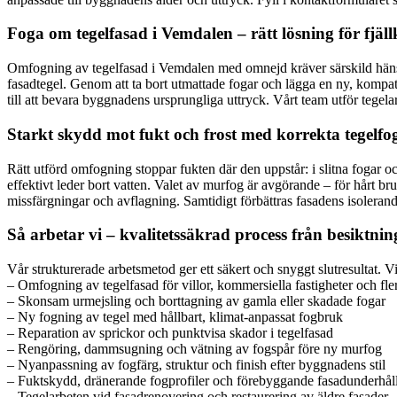
Foga om tegelfasad i Vemdalen – rätt lösning för fjäll
Omfogning av tegelfasad i Vemdalen med omnejd kräver särskild hänsyn
fasadtegel. Genom att ta bort utmattade fogar och lägga en ny, kompa
till att bevara byggnadens ursprungliga uttryck. Vårt team utför tegela
Starkt skydd mot fukt och frost med korrekta tegelfo
Rätt utförd omfogning stoppar fukten där den uppstår: i slitna fogar o
effektivt leder bort vatten. Valet av murfog är avgörande – för hårt br
missfärgningar och avflagning. Samtidigt förbättras fasadens isolerand
Så arbetar vi – kvalitetssäkrad process från besiktning 
Vår strukturerade arbetsmetod ger ett säkert och snyggt slutresultat. V
– Omfogning av tegelfasad för villor, kommersiella fastigheter och fl
– Skonsam urmejsling och borttagning av gamla eller skadade fogar
– Ny fogning av tegel med hållbart, klimat-anpassat fogbruk
– Reparation av sprickor och punktvisa skador i tegelfasad
– Rengöring, dammsugning och vätning av fogspår före ny murfog
– Nyanpassning av fogfärg, struktur och finish efter byggnadens stil
– Fuktskydd, dränerande fogprofiler och förebyggande fasadunderhål
– Tegelarbeten vid fasadrenovering och restaurering av äldre fasader