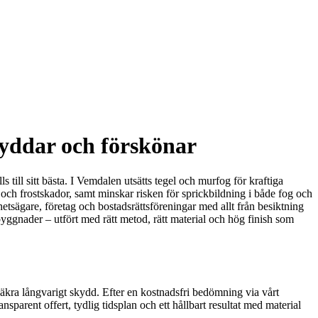
kyddar och förskönar
s till sitt bästa. I Vemdalen utsätts tegel och murfog för kraftiga
 och frostskador, samt minskar risken för sprickbildning i både fog och
ghetsägare, företag och bostadsrättsföreningar med allt från besiktning
yggnader – utfört med rätt metod, rätt material och hög finish som
ra långvarigt skydd. Efter en kostnadsfri bedömning via vårt
sparent offert, tydlig tidsplan och ett hållbart resultat med material