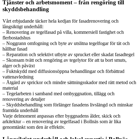
Tjänster och arbetsmoment – från rengöring till
skyddsbehandling
Vårt erbjudande täcker hela kedjan för fasadrenovering och
långsiktigt underhåll:
– Renovering av tegelfasad på villa, kommersiell fastighet och
flerbostadshus
– Noggrann omfogning och byte av utslitna tegelfogar för tät och
hållbar fasad
– Reparation och selektivt utbyte av sprucket eller skadat fasadtegel
– Skonsam tvätt och rengöring av tegelytor för att ta bort smuts,
alger och påväxt
– Fuktskydd med diffusionsöppna behandlingar och förbättrad
vattenavledning
– Åtgärd av sprickor och mindre sättningsskador med rätt metod och
material
– Tegelarbeten i samband med ombyggnation, tillägg och
renovering av detaljer
– Skyddsbehandling som förlänger fasadens livslängd och minskar
framtida underhåll
Varje delmoment anpassas efter byggnadens ålder, skick och
arkitektur – en renovering av tegelfasad i Bollnäs som är lika
genomtänkt som den är effektiv.