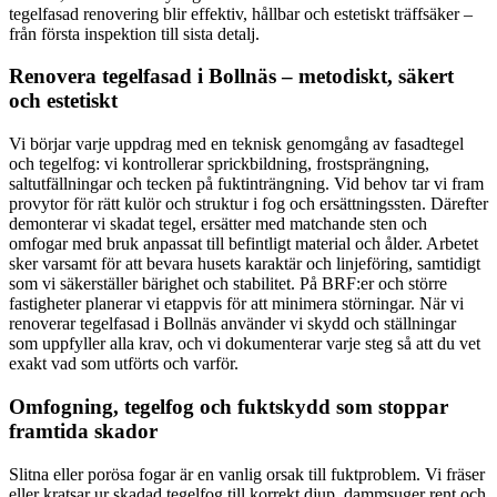
tegelfasad renovering blir effektiv, hållbar och estetiskt träffsäker –
från första inspektion till sista detalj.
Renovera tegelfasad i Bollnäs – metodiskt, säkert
och estetiskt
Vi börjar varje uppdrag med en teknisk genomgång av fasadtegel
och tegelfog: vi kontrollerar sprickbildning, frostsprängning,
saltutfällningar och tecken på fuktinträngning. Vid behov tar vi fram
provytor för rätt kulör och struktur i fog och ersättningssten. Därefter
demonterar vi skadat tegel, ersätter med matchande sten och
omfogar med bruk anpassat till befintligt material och ålder. Arbetet
sker varsamt för att bevara husets karaktär och linjeföring, samtidigt
som vi säkerställer bärighet och stabilitet. På BRF:er och större
fastigheter planerar vi etappvis för att minimera störningar. När vi
renoverar tegelfasad i Bollnäs använder vi skydd och ställningar
som uppfyller alla krav, och vi dokumenterar varje steg så att du vet
exakt vad som utförts och varför.
Omfogning, tegelfog och fuktskydd som stoppar
framtida skador
Slitna eller porösa fogar är en vanlig orsak till fuktproblem. Vi fräser
eller kratsar ur skadad tegelfog till korrekt djup, dammsuger rent och