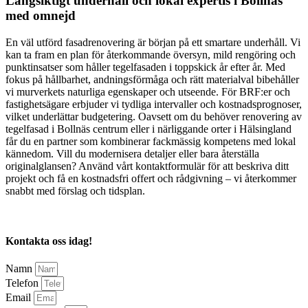
Långsiktigt underhåll och lokal expertis i Bollnäs
med omnejd
En väl utförd fasadrenovering är början på ett smartare underhåll. Vi
kan ta fram en plan för återkommande översyn, mild rengöring och
punktinsatser som håller tegelfasaden i toppskick år efter år. Med
fokus på hållbarhet, andningsförmåga och rätt materialval bibehåller
vi murverkets naturliga egenskaper och utseende. För BRF:er och
fastighetsägare erbjuder vi tydliga intervaller och kostnadsprognoser,
vilket underlättar budgetering. Oavsett om du behöver renovering av
tegelfasad i Bollnäs centrum eller i närliggande orter i Hälsingland
får du en partner som kombinerar fackmässig kompetens med lokal
kännedom. Vill du modernisera detaljer eller bara återställa
originalglansen? Använd vårt kontaktformulär för att beskriva ditt
projekt och få en kostnadsfri offert och rådgivning – vi återkommer
snabbt med förslag och tidsplan.
Kontakta oss idag!
Namn
Telefon
Email