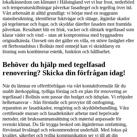
lokalkännedom om klimatet i Hälsingland vet vi hur frost, nederbörd
och temperaturskiftningar påverkar fasadtegel och tegelfog över tid.
Vårt arbetssätt är alltid grundligt: vi börjar med en noggrann
statusbesiktning, identifierar fuktvägar och slitage, åtgärdar skador
på tegelstenar och fogar, och skyddar därefter fasaden mot framtida
påverkan. Resultatet blir en frisk, vacker och slitstark tegelfasad som
klarar väder och vind – utan att kompromissa med byggnadens
originalkänsla. Oavsett om det gäller en villa, en större fastighet eller
ett flerbostadshus i Bollnäs med omnejd kan vi skräddarsy en
lösning som kombinerar estetik, funktion och hållbarhet.
Behöver du hjälp med tegelfasad
renovering? Skicka din förfrågan idag!
När du lämnar en offertförfrågan via vårt kontaktformulär får du
snabb återkoppling, tydliga förslag och en plan för renovering av
tegelfasad i Bollnäs som passar din budget och tidsplan. Vi erbjuder
helhetsansvar – från förstudie och provytor till omfogning,
reparation av fasadskador, rengöring och skyddsbehandling. Våra
certifierade murare och fasadtekniker arbetar med beprövade
metoder, rätt brukssammansättning och material anpassade för
svenskt klimat. Du får trygga besked om åtgärdernas omfattning,
förväntad livslängd och rekommenderat underhåll. Med fokus på
kvalitet, säkerhet och tydlig kommunikation ser vi till att din