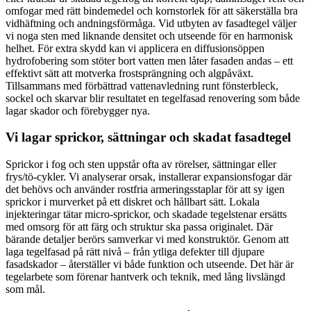
omfogar med rätt bindemedel och kornstorlek för att säkerställa bra
vidhäftning och andningsförmåga. Vid utbyten av fasadtegel väljer
vi noga sten med liknande densitet och utseende för en harmonisk
helhet. För extra skydd kan vi applicera en diffusionsöppen
hydrofobering som stöter bort vatten men låter fasaden andas – ett
effektivt sätt att motverka frostsprängning och algpåväxt.
Tillsammans med förbättrad vattenavledning runt fönsterbleck,
sockel och skarvar blir resultatet en tegelfasad renovering som både
lagar skador och förebygger nya.
Vi lagar sprickor, sättningar och skadat fasadtegel
Sprickor i fog och sten uppstår ofta av rörelser, sättningar eller
frys/tö-cykler. Vi analyserar orsak, installerar expansionsfogar där
det behövs och använder rostfria armeringsstaplar för att sy igen
sprickor i murverket på ett diskret och hållbart sätt. Lokala
injekteringar tätar micro-sprickor, och skadade tegelstenar ersätts
med omsorg för att färg och struktur ska passa originalet. Där
bärande detaljer berörs samverkar vi med konstruktör. Genom att
laga tegelfasad på rätt nivå – från ytliga defekter till djupare
fasadskador – återställer vi både funktion och utseende. Det här är
tegelarbete som förenar hantverk och teknik, med lång livslängd
som mål.