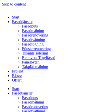
Skip to content
Start
Fasadtjänster
Fasadputs
Fasadmålning
Fasadrenovering
Fasadtvättning
Fasadfogning
Fönsterrenovering
Tilläggsisolering
Renovera Tegelfasad
Panelbyten
Takplåtsmålning
Projekt
Blogg
Offert
Start
Fasadtjänster
Fasadputs
Fasadmålning
Fasadrenovering
Fasadtvättning