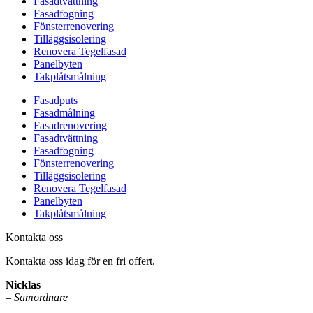
Fasadtvättning
Fasadfogning
Fönsterrenovering
Tilläggsisolering
Renovera Tegelfasad
Panelbyten
Takplåtsmålning
Fasadputs
Fasadmålning
Fasadrenovering
Fasadtvättning
Fasadfogning
Fönsterrenovering
Tilläggsisolering
Renovera Tegelfasad
Panelbyten
Takplåtsmålning
Kontakta oss
Kontakta oss idag för en fri offert.
Nicklas
–
Samordnare