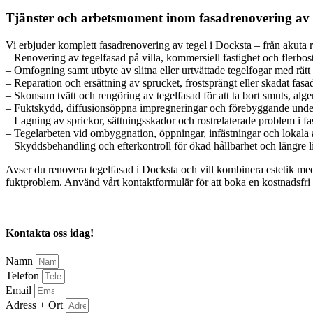
Tjänster och arbetsmoment inom fasadrenovering av t
Vi erbjuder komplett fasadrenovering av tegel i Docksta – från akuta re
– Renovering av tegelfasad på villa, kommersiell fastighet och flerbo
– Omfogning samt utbyte av slitna eller urtvättade tegelfogar med rätt 
– Reparation och ersättning av sprucket, frostsprängt eller skadat fasa
– Skonsam tvätt och rengöring av tegelfasad för att ta bort smuts, alger
– Fuktskydd, diffusionsöppna impregneringar och förebyggande under
– Lagning av sprickor, sättningsskador och rostrelaterade problem i f
– Tegelarbeten vid ombyggnation, öppningar, infästningar och lokala
– Skyddsbehandling och efterkontroll för ökad hållbarhet och längre l
Avser du renovera tegelfasad i Docksta och vill kombinera estetik med
fuktproblem. Använd vårt kontaktformulär för att boka en kostnadsfri be
Kontakta oss idag!
Namn
Telefon
Email
Adress + Ort