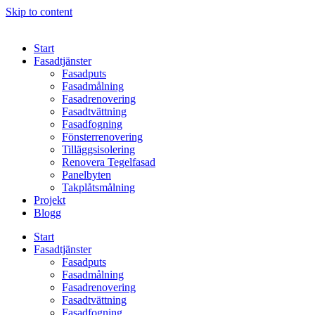
Skip to content
Start
Fasadtjänster
Fasadputs
Fasadmålning
Fasadrenovering
Fasadtvättning
Fasadfogning
Fönsterrenovering
Tilläggsisolering
Renovera Tegelfasad
Panelbyten
Takplåtsmålning
Projekt
Blogg
Start
Fasadtjänster
Fasadputs
Fasadmålning
Fasadrenovering
Fasadtvättning
Fasadfogning