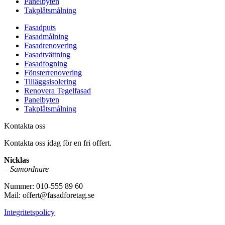
Panelbyten
Takplåtsmålning
Fasadputs
Fasadmålning
Fasadrenovering
Fasadtvättning
Fasadfogning
Fönsterrenovering
Tilläggsisolering
Renovera Tegelfasad
Panelbyten
Takplåtsmålning
Kontakta oss
Kontakta oss idag för en fri offert.
Nicklas
–
Samordnare
Nummer: 010-555 89 60
Mail: offert@fasadforetag.se
Integritetspolicy