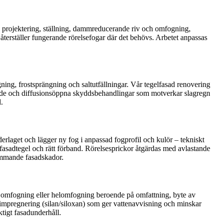
en: projektering, ställning, dammreducerande riv och omfogning,
 återställer fungerande rörelsefogar där det behövs. Arbetet anpassas
ngning, frostsprängning och saltutfällningar. Vår tegelfasad renovering
rande och diffusionsöppna skyddsbehandlingar som motverkar slagregn
.
erlaget och lägger ny fog i anpassad fogprofil och kulör – tekniskt
 fasadtegel och rätt förband. Rörelsesprickor åtgärdas med avlastande
kommande fasadskador.
ktiv omfogning eller helomfogning beroende på omfattning, byte av
n impregnering (silan/siloxan) som ger vattenavvisning och minskar
tigt fasadunderhåll.