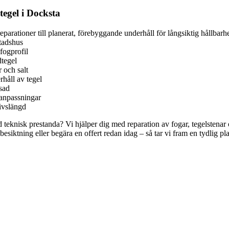
egel i Docksta
parationer till planerat, förebyggande underhåll för långsiktig hållbarh
stadshus
fogprofil
dtegel
 och salt
håll av tegel
asad
 anpassningar
ivslängd
 teknisk prestanda? Vi hjälper dig med reparation av fogar, tegelstenar
siktning eller begära en offert redan idag – så tar vi fram en tydlig pl