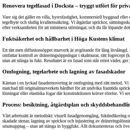
Renovera tegelfasad i Docksta – tryggt utfört för pri
Vare sig det gäller en villa, hyresfastighet, kommersiell byggnad elle
tegelbyte och slutlig kvalitetssäkring. Vi åtgärdar sprickor, sättnings
efter verksamheten för att minimera störningar, och du får löpande do
Fuktsäkerhet och hållbarhet i Höga Kustens klimat
Ett tätt men diffusionsöppet murverk är avgörande för lång livslängd. N
omfattar kontroll av dräneringsöppningar i skalmurar, rätt fogrecept
utan att stänga in fukt. Resultatet är en fasad som står emot väder, ge
Omfogning, tegelarbete och lagning av fasadskador
Kärnan i en lyckad fasadrenovering är omfogning med rätt metod. Vi fr
matchad till originalmurverkets hårdhet för att undvika framtida spric
lösningar eller elastiska fogar där konstruktionen kräver rörelse. Vi
Process: besiktning, åtgärdsplan och skyddsbehandli
Vårt arbetssätt är metodiskt: visuell fasadgenomgång, fuktindikering oc
skadade stenar, lagning av sprickor och injustering av dräneringslösn
smutsupptag – utan att stänga in byggfukt. Allt dokumenteras och öve