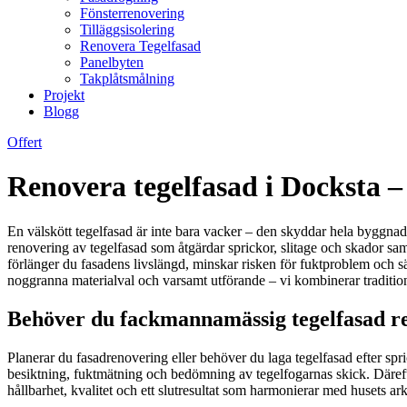
Fönsterrenovering
Tilläggsisolering
Renovera Tegelfasad
Panelbyten
Takplåtsmålning
Projekt
Blogg
Offert
Renovera tegelfasad i Docksta –
En välskött tegelfasad är inte bara vacker – den skyddar hela byggnade
renovering av tegelfasad som åtgärdar sprickor, slitage och skador sa
förlänger du fasadens livslängd, minskar risken för fuktproblem och s
noggranna materialval och varsamt utförande – vi kombinerar traditione
Behöver du fackmannamässig tegelfasad re
Planerar du fasadrenovering eller behöver du laga tegelfasad efter spr
besiktning, fuktmätning och bedömning av tegelfogarnas skick. Därefte
hållbarhet, kvalitet och ett slutresultat som harmonierar med husets ark