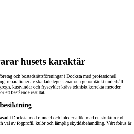
varar husets karaktär
 företag och bostadsrättsföreningar i Docksta med professionell
ing, reparationer av skadade tegelstenar och genomtänkt underhåll
regn, kustvindar och fryscykler krävs tekniskt korrekta metoder,
r ett bestående resultat.
besiktning
lfasad i Docksta med omnejd och inleder alltid med en strukturerad
ch val av fogprofil, kulör och lämplig skyddsbehandling. Vårt fokus är