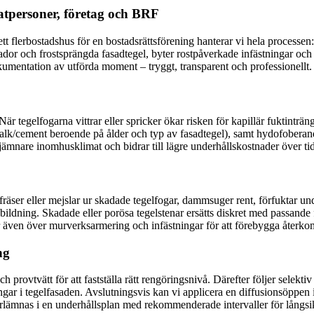
vatpersoner, företag och BRF
r ett flerbostadshus för en bostadsrättsförening hanterar vi hela process
skador och frostsprängda fasadtegel, byter rostpåverkade infästningar och
kumentation av utförda moment – tryggt, transparent och professionellt.
är tegelfogarna vittrar eller spricker ökar risken för kapillär fuktinträ
 (kalk/cement beroende på ålder och typ av fasadtegel), samt hydofobe
r jämnare inomhusklimat och bidrar till lägre underhållskostnader över tid
äser eller mejslar ur skadade tegelfogar, dammsuger rent, förfuktar und
kbildning. Skadade eller porösa tegelstenar ersätts diskret med passande
 ser även över murverksarmering och infästningar för att förebygga åter
ng
h provtvätt för att fastställa rätt rengöringsnivå. Därefter följer sele
ingar i tegelfasaden. Avslutningsvis kan vi applicera en diffusionsöppe
rlämnas i en underhållsplan med rekommenderade intervaller för långsik