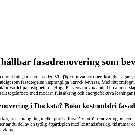
 hållbar fasadrenovering som be
n mot fukt, frost och väder. Vi hjälper privatpersoner, fastighetsägare,
mtidigt som fasadtegelns ursprungliga uttryck bevaras. Med rätt omfogn
äkrar värdet på fastigheten. I Höga Kustens omväxlande klimat med slag
llt tegelarbete med modern fuktsäkring och energieffektiva lösningar fö
novering i Docksta? Boka kostnadsfri fasad
ickor, frostsprängningar eller porösa fogar? Vi utför renovering av tege
r tar du del av en tydlig åtgärdsplan med kostnadsförslag, tidsramar o
itektur.