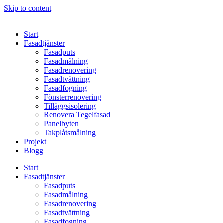
Skip to content
Start
Fasadtjänster
Fasadputs
Fasadmålning
Fasadrenovering
Fasadtvättning
Fasadfogning
Fönsterrenovering
Tilläggsisolering
Renovera Tegelfasad
Panelbyten
Takplåtsmålning
Projekt
Blogg
Start
Fasadtjänster
Fasadputs
Fasadmålning
Fasadrenovering
Fasadtvättning
Fasadfogning