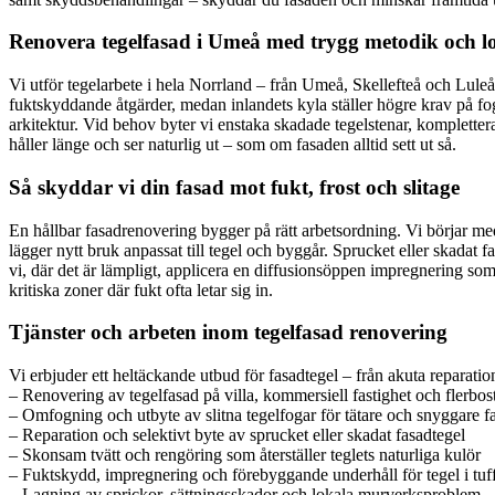
Renovera tegelfasad i Umeå med trygg metodik och l
Vi utför tegelarbete i hela Norrland – från Umeå, Skellefteå och Luleå
fuktskyddande åtgärder, medan inlandets kyla ställer högre krav på fo
arkitektur. Vid behov byter vi enstaka skadade tegelstenar, komplett
håller länge och ser naturlig ut – som om fasaden alltid sett ut så.
Så skyddar vi din fasad mot fukt, frost och slitage
En hållbar fasadrenovering bygger på rätt arbetsordning. Vi börjar med 
lägger nytt bruk anpassat till tegel och byggår. Sprucket eller skadat fa
vi, där det är lämpligt, applicera en diffusionsöppen impregnering som
kritiska zoner där fukt ofta letar sig in.
Tjänster och arbeten inom tegelfasad renovering
Vi erbjuder ett heltäckande utbud för fasadtegel – från akuta reparation
– Renovering av tegelfasad på villa, kommersiell fastighet och flerbo
– Omfogning och utbyte av slitna tegelfogar för tätare och snyggare f
– Reparation och selektivt byte av sprucket eller skadat fasadtegel
– Skonsam tvätt och rengöring som återställer teglets naturliga kulör
– Fuktskydd, impregnering och förebyggande underhåll för tegel i tuff
– Lagning av sprickor, sättningsskador och lokala murverksproblem