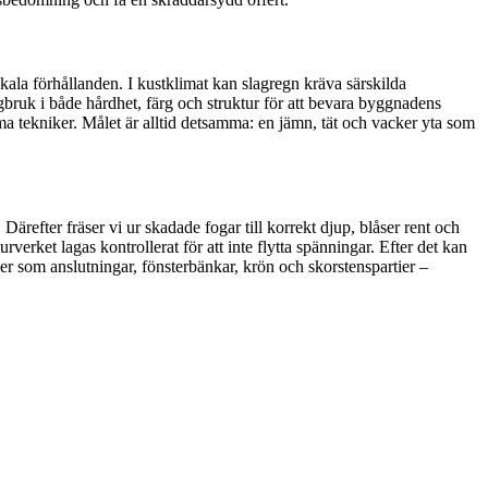
kala förhållanden. I kustklimat kan slagregn kräva särskilda
bruk i både hårdhet, färg och struktur för att bevara byggnadens
 tekniker. Målet är alltid detsamma: en jämn, tät och vacker yta som
ärefter fräser vi ur skadade fogar till korrekt djup, blåser rent och
rverket lagas kontrollerat för att inte flytta spänningar. Efter det kan
er som anslutningar, fönsterbänkar, krön och skorstenspartier –