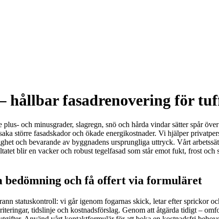
 hållbar fasadrenovering för tuff
plus- och minusgrader, slagregn, snö och hårda vindar sätter spår över 
orsaka större fasadskador och ökade energikostnader. Vi hjälper privatper
rygghet och bevarande av byggnadens ursprungliga uttryck. Vårt arbetss
tatet blir en vacker och robust tegelfasad som står emot fukt, frost och 
ka bedömning och få offert via formuläret
rann statuskontroll: vi går igenom fogarnas skick, letar efter sprickor o
teringar, tidslinje och kostnadsförslag. Genom att åtgärda tidigt – omfog
tgifter. Använd vårt kontaktformulär för att boka en kostnadsfri behov