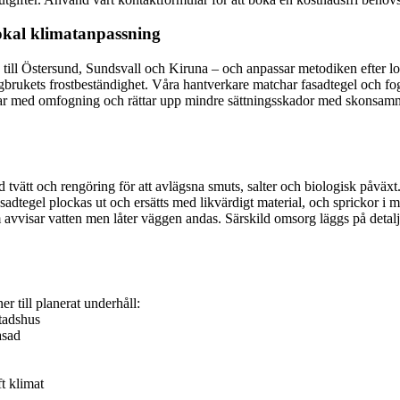
okal klimatanpassning
 till Östersund, Sundsvall och Kiruna – och anpassar metodiken efter lo
gbrukets frostbeständighet. Våra hantverkare matchar fasadtegel och fog
erar med omfogning och rättar upp mindre sättningsskador med skonsamma
tvätt och rengöring för att avlägsna smuts, salter och biologisk påväxt. D
sadtegel plockas ut och ersätts med likvärdigt material, och sprickor i mu
 avvisar vatten men låter väggen andas. Särskild omsorg läggs på detalj
er till planerat underhåll:
stadshus
asad
t klimat