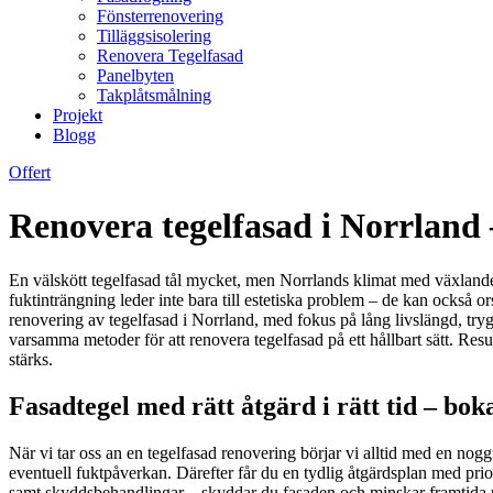
Fönsterrenovering
Tilläggsisolering
Renovera Tegelfasad
Panelbyten
Takplåtsmålning
Projekt
Blogg
Offert
Renovera tegelfasad i Norrland –
En välskött tegelfasad tål mycket, men Norrlands klimat med växlande 
fuktinträngning leder inte bara till estetiska problem – de kan också 
renovering av tegelfasad i Norrland, med fokus på lång livslängd, t
varsamma metoder för att renovera tegelfasad på ett hållbart sätt. Resul
stärks.
Fasadtegel med rätt åtgärd i rätt tid – bo
När vi tar oss an en tegelfasad renovering börjar vi alltid med en nogg
eventuell fuktpåverkan. Därefter får du en tydlig åtgärdsplan med priori
samt skyddsbehandlingar – skyddar du fasaden och minskar framtida u