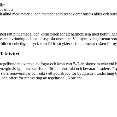
jer
ot smuts
ch alltid med material och metoder som respekterar husets ålder och kara
med rätt bindemedel och kornstorlek för att harmonisera med befintligt 
od vattenavrinning och ett tidstypiskt utseende. Vid byte av tegelstenar s
blir ett enhetligt uttryck som tål frostcykler och minimerar risken för ny 
fektivitet
regelbunden översyn av fogar och krön vart 5–7 år, skonsam tvätt vid b
e energimässigt, minskar risken för inomhusfukt och bevarar fasadens fä
stora renoveringar och säkra ett gott skydd för byggnaden under lång tid
 och offert för renovering av tegelfasad i Norrland.