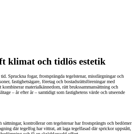
t klimat och tidlös estetik
tid. Spruckna fogar, frostsprängda tegelstenar, missfärgningar och
soner, fastighetsägare, företag och bostadsrättsföreningar med
ätt kombinerar materialkännedom, rätt brukssammansättning och
slitage – år efter år – samtidigt som fastighetens värde och utseende
ch sättningar, kontrollerar om tegelstenar har frostsprängts och bedömer
ning där tegelfog har vittrat, att laga tegelfasad där sprickor uppstått,
sbedömning och få en skräddarsydd offert.