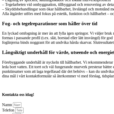
– Tegelarbeten vid ombyggnation, tillbyggnad och renovering av detal
– Skyddsbehandlingar som ökar hållbarhet, livslängd och motstånd m
Alla åtgärder utförs med fokus på estetik, funktion och hållbarhet – o
Fog- och tegelreparationer som håller över tid
En lyckad omfogning är mer än att fylla igen springor. Vi väljer bruk 
formas i passande profil (t.ex. slät, borstad eller lätt insvängd) för g
foglinjerna binds noggrant för att undvika hårda skarvar. Slutresultatet 
Långsiktigt underhåll för värde, utseende och energief
Förebyggande underhåll är nyckeln till hållbarhet. Vi rekommenderar 
leda bort vatten. Ett torrt och väl fungerande murverk presterar bättr
punktinsatser som att laga tegelfasad där det behövs – kan du undvika 
dina mål i vårt kontaktformulär så återkommer vi med förslag, tidsplan
Kontakta oss idag!
Namn
Telefon