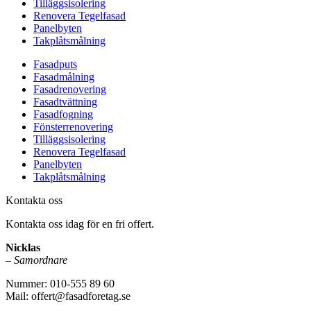
Tilläggsisolering
Renovera Tegelfasad
Panelbyten
Takplåtsmålning
Fasadputs
Fasadmålning
Fasadrenovering
Fasadtvättning
Fasadfogning
Fönsterrenovering
Tilläggsisolering
Renovera Tegelfasad
Panelbyten
Takplåtsmålning
Kontakta oss
Kontakta oss idag för en fri offert.
Nicklas
–
Samordnare
Nummer: 010-555 89 60
Mail: offert@fasadforetag.se