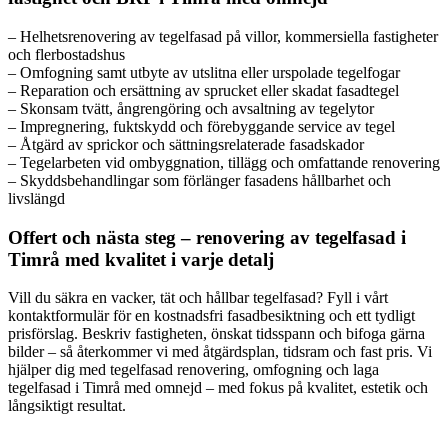
– Helhetsrenovering av tegelfasad på villor, kommersiella fastigheter
och flerbostadshus
– Omfogning samt utbyte av utslitna eller urspolade tegelfogar
– Reparation och ersättning av sprucket eller skadat fasadtegel
– Skonsam tvätt, ångrengöring och avsaltning av tegelytor
– Impregnering, fuktskydd och förebyggande service av tegel
– Åtgärd av sprickor och sättningsrelaterade fasadskador
– Tegelarbeten vid ombyggnation, tillägg och omfattande renovering
– Skyddsbehandlingar som förlänger fasadens hållbarhet och
livslängd
Offert och nästa steg – renovering av tegelfasad i
Timrå med kvalitet i varje detalj
Vill du säkra en vacker, tät och hållbar tegelfasad? Fyll i vårt
kontaktformulär för en kostnadsfri fasadbesiktning och ett tydligt
prisförslag. Beskriv fastigheten, önskat tidsspann och bifoga gärna
bilder – så återkommer vi med åtgärdsplan, tidsram och fast pris. Vi
hjälper dig med tegelfasad renovering, omfogning och laga
tegelfasad i Timrå med omnejd – med fokus på kvalitet, estetik och
långsiktigt resultat.