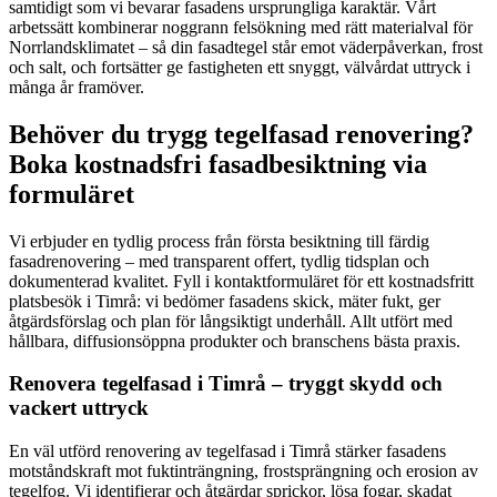
samtidigt som vi bevarar fasadens ursprungliga karaktär. Vårt
arbetssätt kombinerar noggrann felsökning med rätt materialval för
Norrlandsklimatet – så din fasadtegel står emot väderpåverkan, frost
och salt, och fortsätter ge fastigheten ett snyggt, välvårdat uttryck i
många år framöver.
Behöver du trygg tegelfasad renovering?
Boka kostnadsfri fasadbesiktning via
formuläret
Vi erbjuder en tydlig process från första besiktning till färdig
fasadrenovering – med transparent offert, tydlig tidsplan och
dokumenterad kvalitet. Fyll i kontaktformuläret för ett kostnadsfritt
platsbesök i Timrå: vi bedömer fasadens skick, mäter fukt, ger
åtgärdsförslag och plan för långsiktigt underhåll. Allt utfört med
hållbara, diffusionsöppna produkter och branschens bästa praxis.
Renovera tegelfasad i Timrå – tryggt skydd och
vackert uttryck
En väl utförd renovering av tegelfasad i Timrå stärker fasadens
motståndskraft mot fuktinträngning, frostsprängning och erosion av
tegelfog. Vi identifierar och åtgärdar sprickor, lösa fogar, skadat