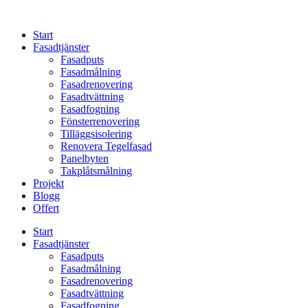
Skip
to
Start
content
Fasadtjänster
Fasadputs
Fasadmålning
Fasadrenovering
Fasadtvättning
Fasadfogning
Fönsterrenovering
Tilläggsisolering
Renovera Tegelfasad
Panelbyten
Takplåtsmålning
Projekt
Blogg
Offert
Start
Fasadtjänster
Fasadputs
Fasadmålning
Fasadrenovering
Fasadtvättning
Fasadfogning