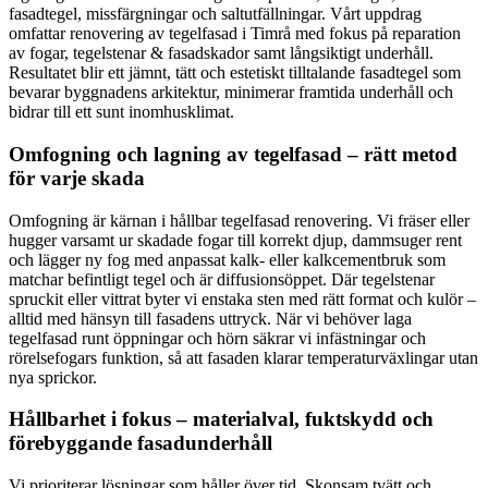
fasadtegel, missfärgningar och saltutfällningar. Vårt uppdrag
omfattar renovering av tegelfasad i Timrå med fokus på reparation
av fogar, tegelstenar & fasadskador samt långsiktigt underhåll.
Resultatet blir ett jämnt, tätt och estetiskt tilltalande fasadtegel som
bevarar byggnadens arkitektur, minimerar framtida underhåll och
bidrar till ett sunt inomhusklimat.
Omfogning och lagning av tegelfasad – rätt metod
för varje skada
Omfogning är kärnan i hållbar tegelfasad renovering. Vi fräser eller
hugger varsamt ur skadade fogar till korrekt djup, dammsuger rent
och lägger ny fog med anpassat kalk- eller kalkcementbruk som
matchar befintligt tegel och är diffusionsöppet. Där tegelstenar
spruckit eller vittrat byter vi enstaka sten med rätt format och kulör –
alltid med hänsyn till fasadens uttryck. När vi behöver laga
tegelfasad runt öppningar och hörn säkrar vi infästningar och
rörelsefogars funktion, så att fasaden klarar temperaturväxlingar utan
nya sprickor.
Hållbarhet i fokus – materialval, fuktskydd och
förebyggande fasadunderhåll
Vi prioriterar lösningar som håller över tid. Skonsam tvätt och