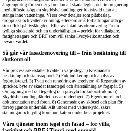
ångrengöring förbereder ytan utan att skada teglet, och impregnering
med diffusionsöppen skyddsbehandling ger fuktskydd utan att
stänga inne vattenånga. Vi ser över detaljer som plåtbeslag,
droppnäsa och vattenavrinning, eftersom små förbättringar ofta ger
stor effekt på livslängden. Efter avslutad fasadrenovering får du
tydliga skötselråd och en underhållsplan – perfekt för villaägare,
fastighetsägare och BRF som vill sänka livscykelkostnaden och
bevara värdet.
Så går vår fasadrenovering till – från besiktning till
slutkontroll
Vår process säkerställer kvalitet i varje steg: 1) Kostnadsfri
besiktning och statusrapport. 2) Fuktindikering och analys av
fogbruk/tegel. 3) Tvätt och rengöring av tegelytor. 4) Reparation av
sprickor, byte av skadat fasadtegel och återställning av fogspår. 5)
Omfogning med rätt tegelfog och provyta för kulör/struktur. 6)
Skyddsbehandling där det passar underlaget. 7) Egenkontroll och
dokumentation med foton. 8) Genomgång av skötsel och plan för
förebyggande underhåll. Allt utförs med väderskydd, säkra
ställningar och tydlig kommunikation under hela projektet.
Våra tjänster inom tegel och fasad – för villa,
fastighet och BRF i Timrå med omnejd