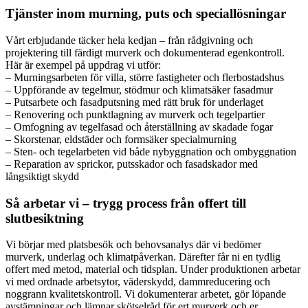
Tjänster inom murning, puts och speciallösningar
Vårt erbjudande täcker hela kedjan – från rådgivning och
projektering till färdigt murverk och dokumenterad egenkontroll.
Här är exempel på uppdrag vi utför:
– Murningsarbeten för villa, större fastigheter och flerbostadshus
– Uppförande av tegelmur, stödmur och klimatsäker fasadmur
– Putsarbete och fasadputsning med rätt bruk för underlaget
– Renovering och punktlagning av murverk och tegelpartier
– Omfogning av tegelfasad och återställning av skadade fogar
– Skorstenar, eldstäder och formsäker specialmurning
– Sten- och tegelarbeten vid både nybyggnation och ombyggnation
– Reparation av sprickor, putsskador och fasadskador med
långsiktigt skydd
Så arbetar vi – trygg process från offert till
slutbesiktning
Vi börjar med platsbesök och behovsanalys där vi bedömer
murverk, underlag och klimatpåverkan. Därefter får ni en tydlig
offert med metod, material och tidsplan. Under produktionen arbetar
vi med ordnade arbetsytor, väderskydd, dammreducering och
noggrann kvalitetskontroll. Vi dokumenterar arbetet, gör löpande
avstämningar och lämnar skötselråd för ert murverk och er