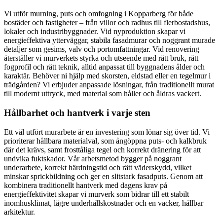
Vi utför murning, puts och omfogning i Kopparberg för både
bostäder och fastigheter – från villor och radhus till flerbostadshus,
lokaler och industribyggnader. Vid nyproduktion skapar vi
energieffektiva ytterväggar, stabila fasadmurar och noggrant murade
detaljer som gesims, valv och portomfattningar. Vid renovering
återställer vi murverkets styrka och utseende med rätt bruk, rätt
fogprofil och rätt teknik, alltid anpassat till byggnadens ålder och
karaktär. Behöver ni hjälp med skorsten, eldstad eller en tegelmur i
trädgården? Vi erbjuder anpassade lösningar, från traditionellt murat
till modernt uttryck, med material som håller och åldras vackert.
Hållbarhet och hantverk i varje sten
Ett väl utfört murarbete är en investering som lönar sig över tid. Vi
prioriterar hållbara materialval, som ångöppna puts- och kalkbruk
där det krävs, samt frosttåliga tegel och korrekt dränering för att
undvika fuktskador. Vår arbetsmetod bygger på noggrant
underarbete, korrekt härdningstid och rätt väderskydd, vilket
minskar sprickbildning och ger en slitstark fasadputs. Genom att
kombinera traditionellt hantverk med dagens krav på
energieffektivitet skapar vi murverk som bidrar till ett stabilt
inomhusklimat, lägre underhållskostnader och en vacker, hållbar
arkitektur.