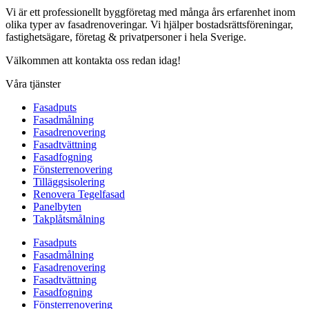
Vi är ett professionellt byggföretag med många års erfarenhet inom
olika typer av fasadrenoveringar. Vi hjälper bostadsrättsföreningar,
fastighetsägare, företag & privatpersoner i hela Sverige.
Välkommen att kontakta oss redan idag!
Våra tjänster
Fasadputs
Fasadmålning
Fasadrenovering
Fasadtvättning
Fasadfogning
Fönsterrenovering
Tilläggsisolering
Renovera Tegelfasad
Panelbyten
Takplåtsmålning
Fasadputs
Fasadmålning
Fasadrenovering
Fasadtvättning
Fasadfogning
Fönsterrenovering