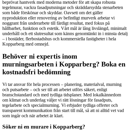
beprövat hantverk med moderna metoder för att skapa robusta
tegelmurar, vackra fasadputsningar och skräddarsydda stenarbeten
som både förskönar och skyddar. Oavsett om det gäller
nyproduktion eller renovering av befintligt murverk arbetar vi
noggrant från underarbete till färdigt resultat, med fokus på
hållbarhet, funktion och estetik. Vårt mål är lång livslängd, minimalt
underhåll och ett slutresultat som känns genomtänkt in i minsta detalj
– i bostäder, flerbostadshus och kommersiella fastigheter i hela
Kopparberg med omnejd.
Behöver ni expertis inom
murningsarbeten i Kopparberg? Boka en
kostnadsfri bedömning
Vi tar ansvar för hela processen – planering, materialval, murning
och putsarbete – och ser till att arbetet utförs säkert, enligt
branschstandard och med tydliga tidsplaner. Med lokalkännedom
om klimat och underlag väljer vi rätt lösningar för fasadputs,
tegelarbete och specialmurning. Vi erbjuder tydliga offerter och
transparent kommunikation från start till mål, så att ni alltid vet vad
som ingår och när arbetet är klart.
Söker ni en murare i Kopparberg?