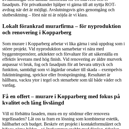
fasadputs. För privatkunder hjälper vi gärna till att nyttja ROT-
avdrag när det är möjligt. Avslutningsvis görs genomgång och
slutbesiktning – först när ni är nöjda är vi klara.
Lokalt förankrad murarfirma – för nyproduktion
och renovering i Kopparberg
Som murare i Kopparberg arbetar vi lika gärna i små uppdrag som i
större projekt. Vid nyproduktion samarbetar vi nära med
byggentreprenörer, arkitekter och förvaltare för att säkerställa en
effektiv leverans med hög finish. Vid renovering av äldre murverk
anpassar vi bruk, fog och fasadputs för att bevara uttryck och
funktion, samtidigt som vi åtgärdar orsaker till skada – exempelvis
fuktinträngning, sprickor eller frostsprängning. Resultatet är
hållbara, vackra ytor i tegel och stenarbete som tål både väder och
vardag.
Få en offert – murare i Kopparberg med fokus på
kvalitet och lång livslängd
Vill ni förbättra fasaden, mura en ny stödmur eller renovera
tegelfasaden? Låt oss ta fram en lösning som kombinerar estetik,
hållbarhet och budget. Beskriv ert projekt i kontaktformuläret och