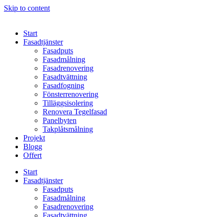
Skip to content
Start
Fasadtjänster
Fasadputs
Fasadmålning
Fasadrenovering
Fasadtvättning
Fasadfogning
Fönsterrenovering
Tilläggsisolering
Renovera Tegelfasad
Panelbyten
Takplåtsmålning
Projekt
Blogg
Offert
Start
Fasadtjänster
Fasadputs
Fasadmålning
Fasadrenovering
Fasadtvättning