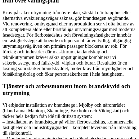
från övre våningsplan
Krav på säker utrymning från övre plan, särskilt där trapphus eller
alternativa evakueringsvägar saknas, gör brandstegen avgörande.
Vid renovering, ombyggnad eller nyproduktion ser vi ofta behov av
att komplettera äldre eller bristfälliga utrymningsvägar med moderna
fasadstegar. För flerbostadshus och förvaltningsfastigheter innebär
en fastighetsstege att boende och personal får en tydlig, tillgänglig
utrymningsväg även om primära passager blockeras av rök. För
företag och industrier där maskinrum, taklandskap och
teknikutrymmen kräver säkra uppstigningar kombinerar vi
säkerhetsstege med fallskydd, vilplan och burar. Resultatet är en
lösning som stärker brandskyddet, möter krav från myndigheter och
försäkringsbolag och ökar personsäkerheten i hela fastigheten.
Tjänster och arbetsmoment inom brandskydd och
utrymning
Vi erbjuder installation av brandstege i Mjölby och närområdet
(bland annat Mantorp, Skänninge, Boxholm och Vikingstad) och
täcker hela kedjan från idé till driftsatt system:
– Installation av brandstegar på villor, flerbostadshus, kommersiella
fastigheter och industribyggnader – komplett leverans från infästning
till slutkontroll.
– Montering av utrymningsstegar och säkerhetsstegar som ger snabb