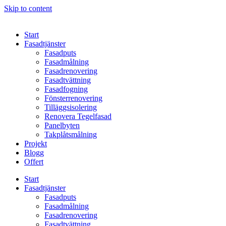
Skip to content
Start
Fasadtjänster
Fasadputs
Fasadmålning
Fasadrenovering
Fasadtvättning
Fasadfogning
Fönsterrenovering
Tilläggsisolering
Renovera Tegelfasad
Panelbyten
Takplåtsmålning
Projekt
Blogg
Offert
Start
Fasadtjänster
Fasadputs
Fasadmålning
Fasadrenovering
Fasadtvättning