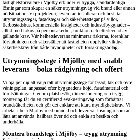
fastighetsförvaltare i Mjölby erbjuder vi trygga, standardenliga
lösningar som skapar en säker utrymningsväg vid brand eller annan
nödsituation. Vi projekterar, levererar, installerar och besiktar
utrymningsstegar, fasadstegar och säkerhetsstegar på villor,
flerbostadshus, kommersiella fastigheter och industribyggnader –
alltid med fokus på personsäkerhet, funktion och efterlevnad av
gällande krav. Vår helhetsleverans minimerar riskerna, förenklar
förvaltningen och säkerställer att fastigheten uppfyller viktiga
säkerhetskrav från både myndigheter och försäkringsbolag.
Utrymningsstege i Mjölby med snabb
leverans – boka rådgivning och offert
Vi hjälper dig att välja rätt utrymningsstege för fasad, tak och övre
våningsplan, anpassad efter byggnadens höjd, fasadmaterial och
förutsättningar. Genom platsbesök, dimensionering och trygg
montering får du en certifierad evakueringsväg som förbättrar
brandsäkerheten och gör det enklare att klara myndighetskrav. Vi
arbetar i hela Mjölby med omnejd och levererar lösningar som är
lätta att använda, hållbara över tid och enkla att besikta och
underhålla.
Montera brandstege i Mjölby – trygg utrymning