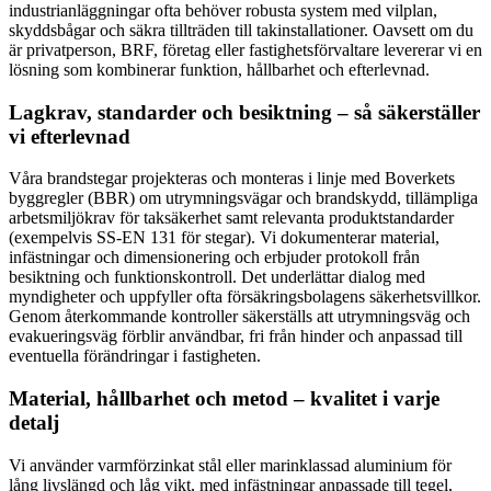
industrianläggningar ofta behöver robusta system med vilplan,
skyddsbågar och säkra tillträden till takinstallationer. Oavsett om du
är privatperson, BRF, företag eller fastighetsförvaltare levererar vi en
lösning som kombinerar funktion, hållbarhet och efterlevnad.
Lagkrav, standarder och besiktning – så säkerställer
vi efterlevnad
Våra brandstegar projekteras och monteras i linje med Boverkets
byggregler (BBR) om utrymningsvägar och brandskydd, tillämpliga
arbetsmiljökrav för taksäkerhet samt relevanta produktstandarder
(exempelvis SS-EN 131 för stegar). Vi dokumenterar material,
infästningar och dimensionering och erbjuder protokoll från
besiktning och funktionskontroll. Det underlättar dialog med
myndigheter och uppfyller ofta försäkringsbolagens säkerhetsvillkor.
Genom återkommande kontroller säkerställs att utrymningsväg och
evakueringsväg förblir användbar, fri från hinder och anpassad till
eventuella förändringar i fastigheten.
Material, hållbarhet och metod – kvalitet i varje
detalj
Vi använder varmförzinkat stål eller marinklassad aluminium för
lång livslängd och låg vikt, med infästningar anpassade till tegel,