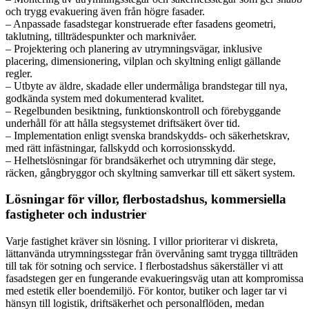
och trygg evakuering även från högre fasader.
– Anpassade fasadstegar konstruerade efter fasadens geometri,
taklutning, tillträdespunkter och marknivåer.
– Projektering och planering av utrymningsvägar, inklusive
placering, dimensionering, vilplan och skyltning enligt gällande
regler.
– Utbyte av äldre, skadade eller undermåliga brandstegar till nya,
godkända system med dokumenterad kvalitet.
– Regelbunden besiktning, funktionskontroll och förebyggande
underhåll för att hålla stegsystemet driftsäkert över tid.
– Implementation enligt svenska brandskydds- och säkerhetskrav,
med rätt infästningar, fallskydd och korrosionsskydd.
– Helhetslösningar för brandsäkerhet och utrymning där stege,
räcken, gångbryggor och skyltning samverkar till ett säkert system.
Lösningar för villor, flerbostadshus, kommersiella
fastigheter och industrier
Varje fastighet kräver sin lösning. I villor prioriterar vi diskreta,
lättanvända utrymningsstegar från övervåning samt trygga tillträden
till tak för sotning och service. I flerbostadshus säkerställer vi att
fasadstegen ger en fungerande evakueringsväg utan att kompromissa
med estetik eller boendemiljö. För kontor, butiker och lager tar vi
hänsyn till logistik, driftsäkerhet och personalflöden, medan