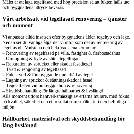
Målet är att laga tegelfasad med hög precision så att fukten hålls ute
och byggnadens uttryck bevaras.
Vårt arbetssätt vid tegelfasad renovering – tjänster
och moment
Vi anpassar alltid insatsen efter byggnadens ålder, tegeltyp och läge.
Nedan ser du vanliga åtgärder vi utför som del av renovering av
tegelfasad i Vadstena och hela Vadstena kommun:
– Renovering av tegelfasad på villa, fastighet & flerbostadshus
– Omfogning & byte av slitna tegelfogar
– Reparation av sprucket eller skadat fasadtegel
– Tvätt & rengöring av tegelfasad
– Fuktskydd & förebyggande underhåll av tegel
– Lagning av sprickor & sättningsskador i fasad
– Tegelarbeten vid ombyggnation & renovering
– Skyddsbehandling för längre hållbarhet & livslängd
Alla moment utförs hantverksmässigt av erfarna murare, med fokus
på kvalitet, säkerhet och ett resultat som smälter in i den befintliga
miljön.
Hållbarhet, materialval och skyddsbehandling för
lång livslängd