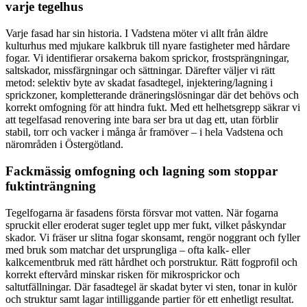
varje tegelhus
Varje fasad har sin historia. I Vadstena möter vi allt från äldre
kulturhus med mjukare kalkbruk till nyare fastigheter med hårdare
fogar. Vi identifierar orsakerna bakom sprickor, frostsprängningar,
saltskador, missfärgningar och sättningar. Därefter väljer vi rätt
metod: selektiv byte av skadat fasadtegel, injektering/lagning i
sprickzoner, kompletterande dräneringslösningar där det behövs och
korrekt omfogning för att hindra fukt. Med ett helhetsgrepp säkrar vi
att tegelfasad renovering inte bara ser bra ut dag ett, utan förblir
stabil, torr och vacker i många år framöver – i hela Vadstena och
närområden i Östergötland.
Fackmässig omfogning och lagning som stoppar
fuktinträngning
Tegelfogarna är fasadens första försvar mot vatten. När fogarna
spruckit eller eroderat suger teglet upp mer fukt, vilket påskyndar
skador. Vi fräser ur slitna fogar skonsamt, rengör noggrant och fyller
med bruk som matchar det ursprungliga – ofta kalk- eller
kalkcementbruk med rätt hårdhet och porstruktur. Rätt fogprofil och
korrekt eftervård minskar risken för mikrosprickor och
saltutfällningar. Där fasadtegel är skadat byter vi sten, tonar in kulör
och struktur samt lagar intilliggande partier för ett enhetligt resultat.