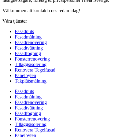
fastighetsägare, företag & privatpersoner i hela Sverige.
Välkommen att kontakta oss redan idag!
Våra tjänster
Fasadputs
Fasadmålning
Fasadrenovering
Fasadtvättning
Fasadfogning
Fönsterrenovering
Tilläggsisolering
Renovera Tegelfasad
Panelbyten
Takplåtsmålning
Fasadputs
Fasadmålning
Fasadrenovering
Fasadtvättning
Fasadfogning
Fönsterrenovering
Tilläggsisolering
Renovera Tegelfasad
Panelbyten