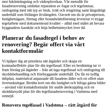
mot fuktinträngning och väderpåverkan. Vår metodik för
fasadrenovering omfattar reparation av fogar och tegelstenar,
omfogning med rätt typ av bruk, tvätt och rengöring samt långsiktigt
underhåll som förlänger livslängden. Oavsett om du är privatperson,
fastighetsägare, företag eller bostadsrättsförening levererar vi tryggt
tegelarbete med dokumenterad kvalitet – alltid med målet att bevara
byggnadens karaktär och höja helhetsintrycket över tid.
Planerar du fasadtegel i behov av
renovering? Begär offert via vårt
kontaktformulär
Vi hjälper dig att prioritera rätt åtgärder och skapa en
kostnadseffektiv plan för din tegelfasad. Efter en besiktning tar vi
fram förslag på åtgärder – från att laga tegelfasad och omfogning till
skyddsbehandling och förebyggande underhåll. Du får en tydlig
tidsplan, materialval anpassade till fasadens ålder och en offert utan
överraskningar. Berätta kort om din fastighet och bifoga gärna bilder
– använd vårt kontaktformulär för snabb återkoppling och en
skräddarsydd plan för din tegelfasadrenovering i Vadstena med
omnejd.
Renovera tegelfasad i Vadstena – rätt åtgärd för