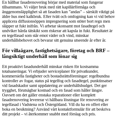
En hållbar fasadrenovering börjar med material som fungerar
tillsammans. Vi väljer bruk med rätt kapillärförmåga och
ånggenomsläpplighet så att fasaden kan ”andas” – särskilt viktigt på
äldre hus med kalkbruk. Efter tvätt och omfogning kan vi vid behov
applicera diffusionsöppen impregnering som stöter bort regn men
släpper ut fukt inifrån. Vi arbetar skonsamt mot fasadtegel och
undviker hårda tätskikt som riskerar att kapsla in fukt. Resultatet är
en tegelfasad som står emot väder och vind, minskar
underhållsbehovet och bevarar sitt genuina utseende år efter år.
För villaägare, fastighetsägare, företag och BRF –
långsiktigt underhåll som lönar sig
Ett proaktivt fasadunderhåll minskar risken för kostsamma
totalsaneringar. Vi erbjuder serviceplaner för privatkunder,
kommersiella fastigheter och bostadsrättsföreningar: regelbundna
kontroller av fogar, status på tegelfog och fasadtegel, punktinsatser
vid fasadskador samt uppdatering av underhållsbudget. Det ger
trygghet, förutsägbar kostnad och en fasad som håller längre.
Oavsett om det gäller enstaka reparationer eller komplett
fasadrenovering levererar vi hållbara lösningar för renovering av
tegelfasad i Vadstena och Östergötland. Vill du ha en offert eller
boka en besiktning? Använd vårt kontaktformulär för att beskriva
ditt projekt – vi återkommer snabbt med förslag och pris.