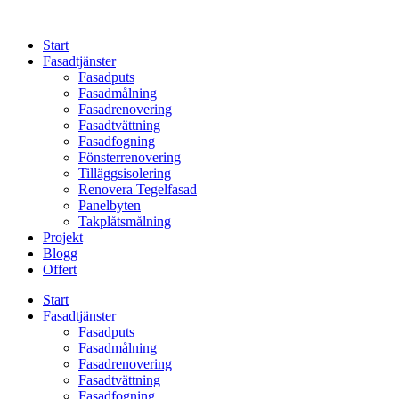
Skip
to
Start
content
Fasadtjänster
Fasadputs
Fasadmålning
Fasadrenovering
Fasadtvättning
Fasadfogning
Fönsterrenovering
Tilläggsisolering
Renovera Tegelfasad
Panelbyten
Takplåtsmålning
Projekt
Blogg
Offert
Start
Fasadtjänster
Fasadputs
Fasadmålning
Fasadrenovering
Fasadtvättning
Fasadfogning