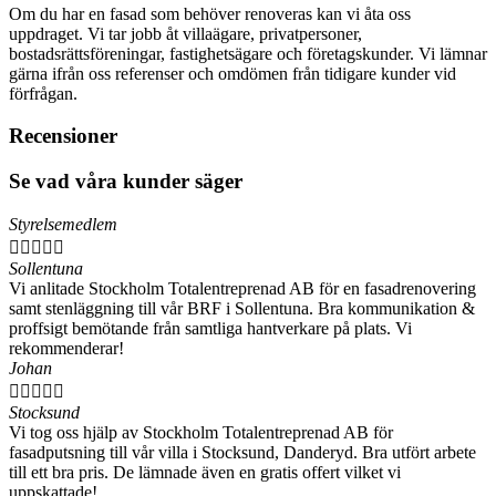
Om du har en fasad som behöver renoveras kan vi åta oss
uppdraget. Vi tar jobb åt villaägare, privatpersoner,
bostadsrättsföreningar, fastighetsägare och företagskunder. Vi lämnar
gärna ifrån oss referenser och omdömen från tidigare kunder vid
förfrågan.
Recensioner
Se vad våra kunder säger
Styrelsemedlem





Sollentuna
Vi anlitade Stockholm Totalentreprenad AB för en fasadrenovering
samt stenläggning till vår BRF i Sollentuna. Bra kommunikation &
proffsigt bemötande från samtliga hantverkare på plats. Vi
rekommenderar!
Johan





Stocksund
Vi tog oss hjälp av Stockholm Totalentreprenad AB för
fasadputsning till vår villa i Stocksund, Danderyd. Bra utfört arbete
till ett bra pris. De lämnade även en gratis offert vilket vi
uppskattade!