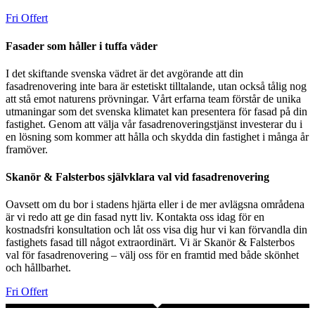
Fri Offert
Fasader som håller i tuffa väder
I det skiftande svenska vädret är det avgörande att din
fasadrenovering inte bara är estetiskt tilltalande, utan också tålig nog
att stå emot naturens prövningar. Vårt erfarna team förstår de unika
utmaningar som det svenska klimatet kan presentera för fasad på din
fastighet. Genom att välja vår fasadrenoveringstjänst investerar du i
en lösning som kommer att hålla och skydda din fastighet i många år
framöver.
Skanör & Falsterbos självklara val vid fasadrenovering
Oavsett om du bor i stadens hjärta eller i de mer avlägsna områdena
är vi redo att ge din fasad nytt liv. Kontakta oss idag för en
kostnadsfri konsultation och låt oss visa dig hur vi kan förvandla din
fastighets fasad till något extraordinärt. Vi är Skanör & Falsterbos
val för fasadrenovering – välj oss för en framtid med både skönhet
och hållbarhet.
Fri Offert