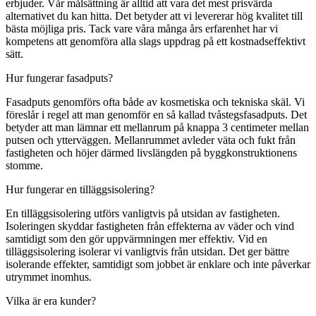
erbjuder. Vår målsättning är alltid att vara det mest prisvärda
alternativet du kan hitta. Det betyder att vi levererar hög kvalitet till
bästa möjliga pris. Tack vare våra många års erfarenhet har vi
kompetens att genomföra alla slags uppdrag på ett kostnadseffektivt
sätt.
Hur fungerar fasadputs?
Fasadputs genomförs ofta både av kosmetiska och tekniska skäl. Vi
föreslår i regel att man genomför en så kallad tvåstegsfasadputs. Det
betyder att man lämnar ett mellanrum på knappa 3 centimeter mellan
putsen och ytterväggen. Mellanrummet avleder väta och fukt från
fastigheten och höjer därmed livslängden på byggkonstruktionens
stomme.
Hur fungerar en tilläggsisolering?
En tilläggsisolering utförs vanligtvis på utsidan av fastigheten.
Isoleringen skyddar fastigheten från effekterna av väder och vind
samtidigt som den gör uppvärmningen mer effektiv. Vid en
tilläggsisolering isolerar vi vanligtvis från utsidan. Det ger bättre
isolerande effekter, samtidigt som jobbet är enklare och inte påverkar
utrymmet inomhus.
Vilka är era kunder?