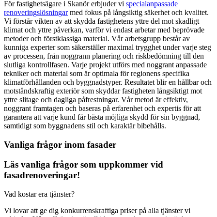
För fastighetsägare i Skanör erbjuder vi
specialanpassade
renoveringslösningar
med fokus på långsiktig säkerhet och kvalitet.
Vi förstår vikten av att skydda fastighetens yttre del mot skadligt
klimat och yttre påverkan, varför vi endast arbetar med beprövade
metoder och förstklassiga material. Vår arbetsgrupp består av
kunniga experter som säkerställer maximal trygghet under varje steg
av processen, från noggrann planering och riskbedömning till den
slutliga kontrollfasen. Varje projekt utförs med noggrant anpassade
tekniker och material som är optimala för regionens specifika
klimatförhållanden och byggnadstyper. Resultatet blir en hållbar och
motståndskraftig exteriör som skyddar fastigheten långsiktigt mot
yttre slitage och dagliga påfrestningar. Vår metod är effektiv,
noggrant framtagen och baseras på erfarenhet och expertis för att
garantera att varje kund får bästa möjliga skydd för sin byggnad,
samtidigt som byggnadens stil och karaktär bibehålls.
Vanliga frågor inom fasader
Läs vanliga frågor som uppkommer vid
fasadrenoveringar!
Vad kostar era tjänster?
Vi lovar att ge dig konkurrenskraftiga priser på alla tjänster vi