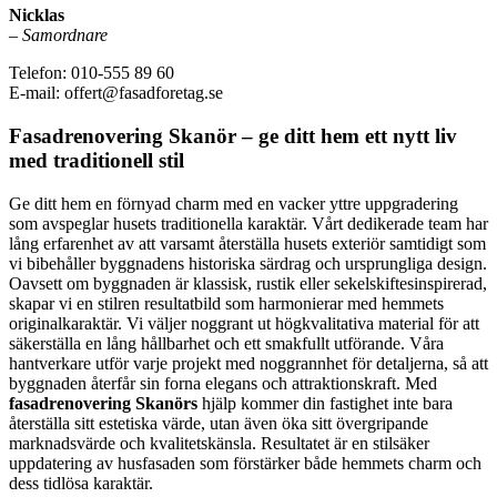
Nicklas
–
Samordnare
Telefon: 010-555 89 60
E-mail: offert@fasadforetag.se
Fasadrenovering Skanör – ge ditt hem ett nytt liv
med traditionell stil
Ge ditt hem en förnyad charm med en vacker yttre uppgradering
som avspeglar husets traditionella karaktär. Vårt dedikerade team har
lång erfarenhet av att varsamt återställa husets exteriör samtidigt som
vi bibehåller byggnadens historiska särdrag och ursprungliga design.
Oavsett om byggnaden är klassisk, rustik eller sekelskiftesinspirerad,
skapar vi en stilren resultatbild som harmonierar med hemmets
originalkaraktär. Vi väljer noggrant ut högkvalitativa material för att
säkerställa en lång hållbarhet och ett smakfullt utförande. Våra
hantverkare utför varje projekt med noggrannhet för detaljerna, så att
byggnaden återfår sin forna elegans och attraktionskraft. Med
fasadrenovering Skanörs
hjälp kommer din fastighet inte bara
återställa sitt estetiska värde, utan även öka sitt övergripande
marknadsvärde och kvalitetskänsla. Resultatet är en stilsäker
uppdatering av husfasaden som förstärker både hemmets charm och
dess tidlösa karaktär.