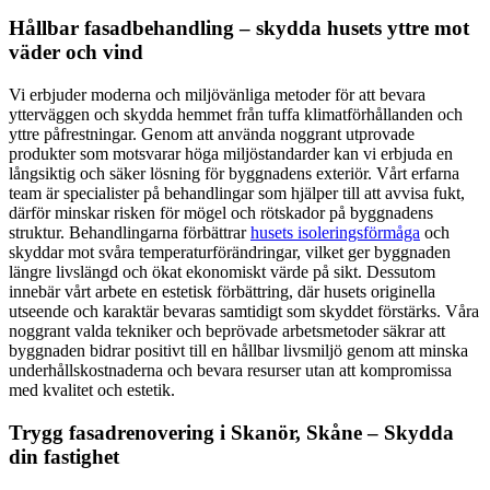
Hållbar fasadbehandling – skydda husets yttre mot
väder och vind
Vi erbjuder moderna och miljövänliga metoder för att bevara
ytterväggen och skydda hemmet från tuffa klimatförhållanden och
yttre påfrestningar. Genom att använda noggrant utprovade
produkter som motsvarar höga miljöstandarder kan vi erbjuda en
långsiktig och säker lösning för byggnadens exteriör. Vårt erfarna
team är specialister på behandlingar som hjälper till att avvisa fukt,
därför minskar risken för mögel och rötskador på byggnadens
struktur. Behandlingarna förbättrar
husets isoleringsförmåga
och
skyddar mot svåra temperaturförändringar, vilket ger byggnaden
längre livslängd och ökat ekonomiskt värde på sikt. Dessutom
innebär vårt arbete en estetisk förbättring, där husets originella
utseende och karaktär bevaras samtidigt som skyddet förstärks. Våra
noggrant valda tekniker och beprövade arbetsmetoder säkrar att
byggnaden bidrar positivt till en hållbar livsmiljö genom att minska
underhållskostnaderna och bevara resurser utan att kompromissa
med kvalitet och estetik.
Trygg fasadrenovering i Skanör, Skåne – Skydda
din fastighet