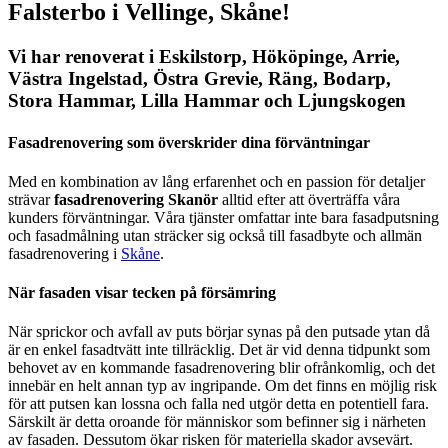
Falsterbo i Vellinge, Skåne!
Vi har renoverat i Eskilstorp, Hököpinge, Arrie,
Västra Ingelstad, Östra Grevie, Räng, Bodarp,
Stora Hammar, Lilla Hammar och Ljungskogen
Fasadrenovering som överskrider dina förväntningar
Med en kombination av lång erfarenhet och en passion för detaljer
strävar
fasadrenovering Skanör
alltid efter att överträffa våra
kunders förväntningar. Våra tjänster omfattar inte bara fasadputsning
och fasadmålning utan sträcker sig också till fasadbyte och allmän
fasadrenovering i
Skåne
.
När fasaden visar tecken på försämring
När sprickor och avfall av puts börjar synas på den putsade ytan då
är en enkel fasadtvätt inte tillräcklig. Det är vid denna tidpunkt som
behovet av en kommande fasadrenovering blir ofrånkomlig, och det
innebär en helt annan typ av ingripande. Om det finns en möjlig risk
för att putsen kan lossna och falla ned utgör detta en potentiell fara.
Särskilt är detta oroande för människor som befinner sig i närheten
av fasaden. Dessutom ökar risken för materiella skador avsevärt.