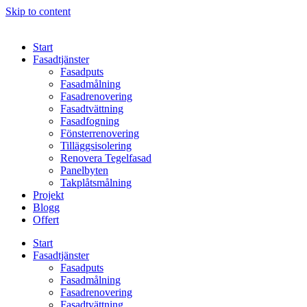
Skip to content
Start
Fasadtjänster
Fasadputs
Fasadmålning
Fasadrenovering
Fasadtvättning
Fasadfogning
Fönsterrenovering
Tilläggsisolering
Renovera Tegelfasad
Panelbyten
Takplåtsmålning
Projekt
Blogg
Offert
Start
Fasadtjänster
Fasadputs
Fasadmålning
Fasadrenovering
Fasadtvättning