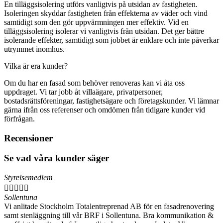
En tilläggsisolering utförs vanligtvis på utsidan av fastigheten.
Isoleringen skyddar fastigheten från effekterna av väder och vind
samtidigt som den gör uppvärmningen mer effektiv. Vid en
tilläggsisolering isolerar vi vanligtvis från utsidan. Det ger bättre
isolerande effekter, samtidigt som jobbet är enklare och inte påverkar
utrymmet inomhus.
Vilka är era kunder?
Om du har en fasad som behöver renoveras kan vi åta oss
uppdraget. Vi tar jobb åt villaägare, privatpersoner,
bostadsrättsföreningar, fastighetsägare och företagskunder. Vi lämnar
gärna ifrån oss referenser och omdömen från tidigare kunder vid
förfrågan.
Recensioner
Se vad våra kunder säger
Styrelsemedlem





Sollentuna
Vi anlitade Stockholm Totalentreprenad AB för en fasadrenovering
samt stenläggning till vår BRF i Sollentuna. Bra kommunikation &