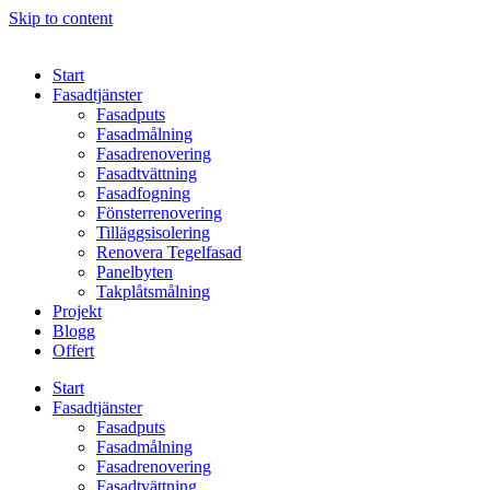
Skip to content
Start
Fasadtjänster
Fasadputs
Fasadmålning
Fasadrenovering
Fasadtvättning
Fasadfogning
Fönsterrenovering
Tilläggsisolering
Renovera Tegelfasad
Panelbyten
Takplåtsmålning
Projekt
Blogg
Offert
Start
Fasadtjänster
Fasadputs
Fasadmålning
Fasadrenovering
Fasadtvättning