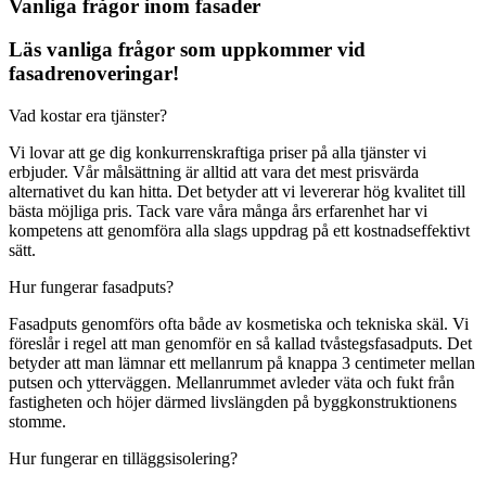
Vanliga frågor inom fasader
Läs vanliga frågor som uppkommer vid
fasadrenoveringar!
Vad kostar era tjänster?
Vi lovar att ge dig konkurrenskraftiga priser på alla tjänster vi
erbjuder. Vår målsättning är alltid att vara det mest prisvärda
alternativet du kan hitta. Det betyder att vi levererar hög kvalitet till
bästa möjliga pris. Tack vare våra många års erfarenhet har vi
kompetens att genomföra alla slags uppdrag på ett kostnadseffektivt
sätt.
Hur fungerar fasadputs?
Fasadputs genomförs ofta både av kosmetiska och tekniska skäl. Vi
föreslår i regel att man genomför en så kallad tvåstegsfasadputs. Det
betyder att man lämnar ett mellanrum på knappa 3 centimeter mellan
putsen och ytterväggen. Mellanrummet avleder väta och fukt från
fastigheten och höjer därmed livslängden på byggkonstruktionens
stomme.
Hur fungerar en tilläggsisolering?