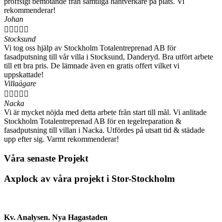
proffsigt bemötande från samtliga hantverkare på plats. Vi
rekommenderar!
Johan





Stocksund
Vi tog oss hjälp av Stockholm Totalentreprenad AB för
fasadputsning till vår villa i Stocksund, Danderyd. Bra utfört arbete
till ett bra pris. De lämnade även en gratis offert vilket vi
uppskattade!
Villaägare





Nacka
Vi är mycket nöjda med detta arbete från start till mål. Vi anlitade
Stockholm Totalentreprenad AB för en tegelreparation &
fasadputsning till villan i Nacka. Utfördes på utsatt tid & städade
upp efter sig. Varmt rekommenderar!
Våra senaste Projekt
Axplock av våra projekt i Stor-Stockholm
Kv. Analysen. Nya Hagastaden