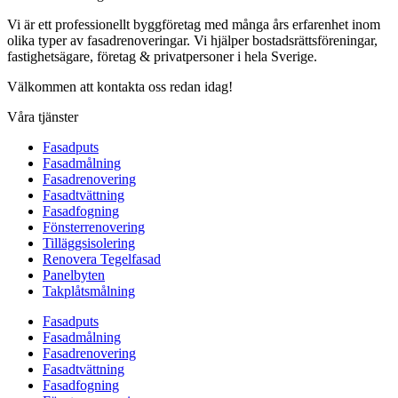
Vi är ett professionellt byggföretag med många års erfarenhet inom
olika typer av fasadrenoveringar. Vi hjälper bostadsrättsföreningar,
fastighetsägare, företag & privatpersoner i hela Sverige.
Välkommen att kontakta oss redan idag!
Våra tjänster
Fasadputs
Fasadmålning
Fasadrenovering
Fasadtvättning
Fasadfogning
Fönsterrenovering
Tilläggsisolering
Renovera Tegelfasad
Panelbyten
Takplåtsmålning
Fasadputs
Fasadmålning
Fasadrenovering
Fasadtvättning
Fasadfogning