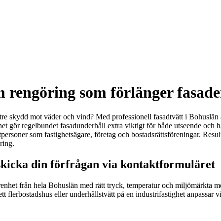
 rengöring som förlänger fasade
ättre skydd mot väder och vind? Med professionell fasadtvätt i Bohuslän 
ghet gör regelbundet fasadunderhåll extra viktigt för både utseende och
atpersoner som fastighetsägare, företag och bostadsrättsföreningar. Result
ring.
skicka din förfrågan via kontaktformuläret
enhet från hela Bohuslän med rätt tryck, temperatur och miljömärkta mede
t flerbostadshus eller underhållstvätt på en industrifastighet anpassar v