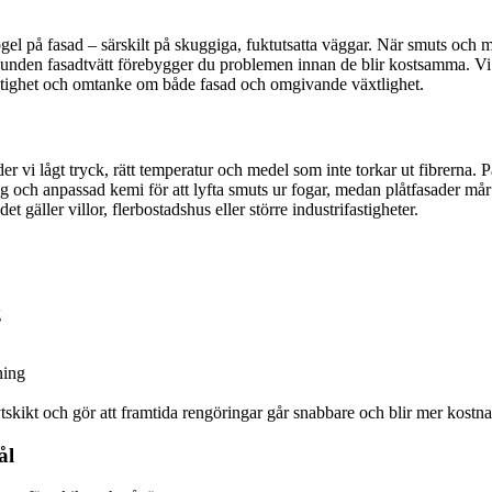
gel på fasad – särskilt på skuggiga, fuktutsatta väggar. När smuts och mi
lbunden fasadtvätt förebygger du problemen innan de blir kostsamma. Vi hj
rsiktighet och omtanke om både fasad och omgivande växtlighet.
r vi lågt tryck, rätt temperatur och medel som inte torkar ut fibrerna. P
ing och anpassad kemi för att lyfta smuts ur fogar, medan plåtfasader m
 gäller villor, flerbostadshus eller större industrifastigheter.
g
ning
ytskikt och gör att framtida rengöringar går snabbare och blir mer kostna
ål