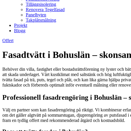
Tilläggsisolering
Renovera Tegelfasad
Panelbyten
Takplåtsmålning
Projekt
Blogg
Offert
Fasadtvätt i Bohuslän – skonsam
Behöver din villa, fastighet eller bostadsrättsförening ny lyster och b
att skada underlaget. Vårt kustklimat med saltstänk och hög luftfukti
tvätta fasad på trä, puts, tegel och plåt, och kan lika gärna hjälpa priv
fuktskador och förbereds optimalt inför eventuell målning eller renove
Professionell fasadrengöring i Bohuslän – 
Välj en partner som kan fasadrengöring på riktigt. Vi kombinerar erfar
om det gäller algtvätt på sommarstugan, djuprengöring av putsfasad i et
fram en tydlig offert med rekommenderad åtgärd och kostnadsbild.