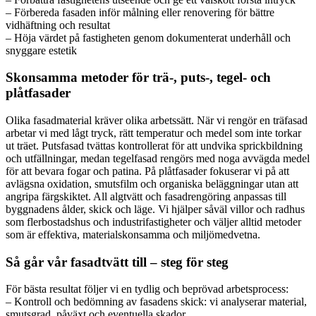
– Förbereda fasaden inför målning eller renovering för bättre
vidhäftning och resultat
– Höja värdet på fastigheten genom dokumenterat underhåll och
snyggare estetik
Skonsamma metoder för trä-, puts-, tegel- och
plåtfasader
Olika fasadmaterial kräver olika arbetssätt. När vi rengör en träfasad
arbetar vi med lågt tryck, rätt temperatur och medel som inte torkar
ut träet. Putsfasad tvättas kontrollerat för att undvika sprickbildning
och utfällningar, medan tegelfasad rengörs med noga avvägda medel
för att bevara fogar och patina. På plåtfasader fokuserar vi på att
avlägsna oxidation, smutsfilm och organiska beläggningar utan att
angripa färgskiktet. All algtvätt och fasadrengöring anpassas till
byggnadens ålder, skick och läge. Vi hjälper såväl villor och radhus
som flerbostadshus och industrifastigheter och väljer alltid metoder
som är effektiva, materialskonsamma och miljömedvetna.
Så går vår fasadtvätt till – steg för steg
För bästa resultat följer vi en tydlig och beprövad arbetsprocess:
– Kontroll och bedömning av fasadens skick: vi analyserar material,
smutsgrad, påväxt och eventuella skador.