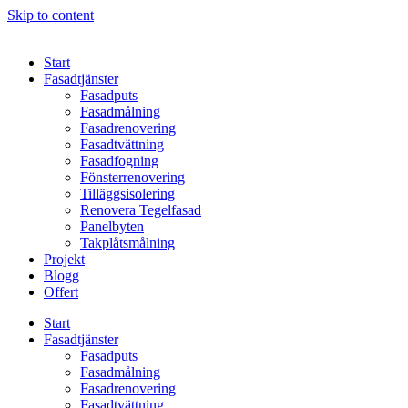
Skip to content
Start
Fasadtjänster
Fasadputs
Fasadmålning
Fasadrenovering
Fasadtvättning
Fasadfogning
Fönsterrenovering
Tilläggsisolering
Renovera Tegelfasad
Panelbyten
Takplåtsmålning
Projekt
Blogg
Offert
Start
Fasadtjänster
Fasadputs
Fasadmålning
Fasadrenovering
Fasadtvättning