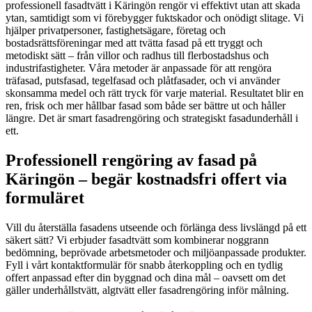
professionell fasadtvätt i Käringön rengör vi effektivt utan att skada
ytan, samtidigt som vi förebygger fuktskador och onödigt slitage. Vi
hjälper privatpersoner, fastighetsägare, företag och
bostadsrättsföreningar med att tvätta fasad på ett tryggt och
metodiskt sätt – från villor och radhus till flerbostadshus och
industrifastigheter. Våra metoder är anpassade för att rengöra
träfasad, putsfasad, tegelfasad och plåtfasader, och vi använder
skonsamma medel och rätt tryck för varje material. Resultatet blir en
ren, frisk och mer hållbar fasad som både ser bättre ut och håller
längre. Det är smart fasadrengöring och strategiskt fasadunderhåll i
ett.
Professionell rengöring av fasad på
Käringön – begär kostnadsfri offert via
formuläret
Vill du återställa fasadens utseende och förlänga dess livslängd på ett
säkert sätt? Vi erbjuder fasadtvätt som kombinerar noggrann
bedömning, beprövade arbetsmetoder och miljöanpassade produkter.
Fyll i vårt kontaktformulär för snabb återkoppling och en tydlig
offert anpassad efter din byggnad och dina mål – oavsett om det
gäller underhållstvätt, algtvätt eller fasadrengöring inför målning.