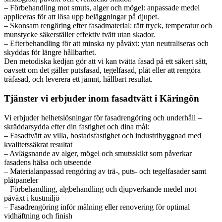
– Förbehandling mot smuts, alger och mögel: anpassade medel
appliceras för att lösa upp beläggningar på djupet.
– Skonsam rengöring efter fasadmaterial: rätt tryck, temperatur och
munstycke säkerställer effektiv tvätt utan skador.
– Efterbehandling för att minska ny påväxt: ytan neutraliseras och
skyddas för längre hållbarhet.
Den metodiska kedjan gör att vi kan tvätta fasad på ett säkert sätt,
oavsett om det gäller putsfasad, tegelfasad, plåt eller att rengöra
träfasad, och leverera ett jämnt, hållbart resultat.
Tjänster vi erbjuder inom fasadtvätt i Käringön
Vi erbjuder helhetslösningar för fasadrengöring och underhåll –
skräddarsydda efter din fastighet och dina mål:
– Fasadtvätt av villa, bostadsfastighet och industribyggnad med
kvalitetssäkrat resultat
– Avlägsnande av alger, mögel och smutsskikt som påverkar
fasadens hälsa och utseende
– Materialanpassad rengöring av trä-, puts- och tegelfasader samt
plåtpaneler
– Förbehandling, algbehandling och djupverkande medel mot
påväxt i kustmiljö
– Fasadrengöring inför målning eller renovering för optimal
vidhäftning och finish