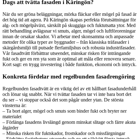
Dags att tvätta fasaden i Käringön?
När du ser gröna beläggningar, mörka fläckar eller mögel på fasad är
det hög tid att agera. På Käringön skapas perfekta förutsättningar för
alg- och mögelpåväxt, särskilt på skuggiga och fuktutsatta ytor. Med
rätt behandling avlägsnar vi smuts, alger, mögel och luftföroreningar
innan de orsakar skador. Vi arbetar med skonsamma och anpassade
metoder för olika typer av byggnader – från klassiska träfasader i
skärgårdsmiljö till putsade flerfamiljshus och robusta industrifasader.
Vår fasadtvätt förbättrar utseendet, minskar risken för inträngande
fukt och ger en ren yta som är optimal att måla eller renovera senare.
Kort sagt: en trygg investering i både funktion, ekonomi och intryck.
Konkreta fördelar med regelbunden fasadrengöring
Regelbunden fasadtvätt är en viktig del av ett hållbart fasadunderhåll
och lönar sig snabbt. När vi tvättar fasaden tar vi inte bara bort det
du ser – vi stoppar också det som pågår under ytan. De största
vinsterna är:
– Ta bort alger, mögel och smuts som binder fukt och bryter ner
materialet
– Förlänga fasadens livslängd genom minskat slitage och färre akuta
åtgärder
– Minska risken för fuktskador, frostskador och missfärgningar
– Förbättra fastighetens utseende och ge ett välskött första intryck