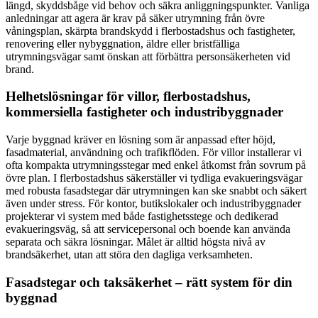
längd, skyddsbåge vid behov och säkra anliggningspunkter. Vanliga
anledningar att agera är krav på säker utrymning från övre
våningsplan, skärpta brandskydd i flerbostadshus och fastigheter,
renovering eller nybyggnation, äldre eller bristfälliga
utrymningsvägar samt önskan att förbättra personsäkerheten vid
brand.
Helhetslösningar för villor, flerbostadshus,
kommersiella fastigheter och industribyggnader
Varje byggnad kräver en lösning som är anpassad efter höjd,
fasadmaterial, användning och trafikflöden. För villor installerar vi
ofta kompakta utrymningsstegar med enkel åtkomst från sovrum på
övre plan. I flerbostadshus säkerställer vi tydliga evakueringsvägar
med robusta fasadstegar där utrymningen kan ske snabbt och säkert
även under stress. För kontor, butikslokaler och industribyggnader
projekterar vi system med både fastighetsstege och dedikerad
evakueringsväg, så att servicepersonal och boende kan använda
separata och säkra lösningar. Målet är alltid högsta nivå av
brandsäkerhet, utan att störa den dagliga verksamheten.
Fasadstegar och taksäkerhet – rätt system för din
byggnad