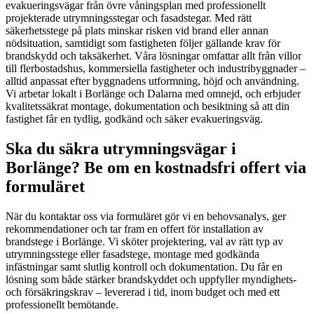
evakueringsvägar från övre våningsplan med professionellt
projekterade utrymningsstegar och fasadstegar. Med rätt
säkerhetsstege på plats minskar risken vid brand eller annan
nödsituation, samtidigt som fastigheten följer gällande krav för
brandskydd och taksäkerhet. Våra lösningar omfattar allt från villor
till flerbostadshus, kommersiella fastigheter och industribyggnader –
alltid anpassat efter byggnadens utformning, höjd och användning.
Vi arbetar lokalt i Borlänge och Dalarna med omnejd, och erbjuder
kvalitetssäkrat montage, dokumentation och besiktning så att din
fastighet får en tydlig, godkänd och säker evakueringsväg.
Ska du säkra utrymningsvägar i
Borlänge? Be om en kostnadsfri offert via
formuläret
När du kontaktar oss via formuläret gör vi en behovsanalys, ger
rekommendationer och tar fram en offert för installation av
brandstege i Borlänge. Vi sköter projektering, val av rätt typ av
utrymningsstege eller fasadstege, montage med godkända
infästningar samt slutlig kontroll och dokumentation. Du får en
lösning som både stärker brandskyddet och uppfyller myndighets-
och försäkringskrav – levererad i tid, inom budget och med ett
professionellt bemötande.