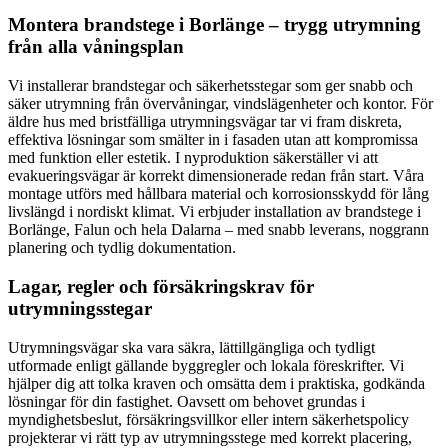
Montera brandstege i Borlänge – trygg utrymning
från alla våningsplan
Vi installerar brandstegar och säkerhetsstegar som ger snabb och
säker utrymning från övervåningar, vindslägenheter och kontor. För
äldre hus med bristfälliga utrymningsvägar tar vi fram diskreta,
effektiva lösningar som smälter in i fasaden utan att kompromissa
med funktion eller estetik. I nyproduktion säkerställer vi att
evakueringsvägar är korrekt dimensionerade redan från start. Våra
montage utförs med hållbara material och korrosionsskydd för lång
livslängd i nordiskt klimat. Vi erbjuder installation av brandstege i
Borlänge, Falun och hela Dalarna – med snabb leverans, noggrann
planering och tydlig dokumentation.
Lagar, regler och försäkringskrav för
utrymningsstegar
Utrymningsvägar ska vara säkra, lättillgängliga och tydligt
utformade enligt gällande byggregler och lokala föreskrifter. Vi
hjälper dig att tolka kraven och omsätta dem i praktiska, godkända
lösningar för din fastighet. Oavsett om behovet grundas i
myndighetsbeslut, försäkringsvillkor eller intern säkerhetspolicy
projekterar vi rätt typ av utrymningsstege med korrekt placering,