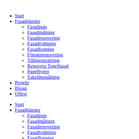
Skip
to
Start
content
Fasadtjänster
Fasadputs
Fasadmålning
Fasadrenovering
Fasadtvättning
Fasadfogning
Fönsterrenovering
Tilläggsisolering
Renovera Tegelfasad
Panelbyten
Takplåtsmålning
Projekt
Blogg
Offert
Start
Fasadtjänster
Fasadputs
Fasadmålning
Fasadrenovering
Fasadtvättning
Fasadfogning