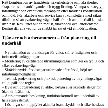
Rätt kombination av fasadstege, säkerhetsstege och taksäkerhet
skapar en sammanhängande och trygg lösning. Vi anpassar stegtyp,
infästningar och eventuella mellanplan efter fasadens konstruktion
och höjd. För takarbete och service kan vi komplettera med säkra
tillträden så att evakueringsvägen hålls fri och att underhåll kan ske
utan risk. Resultatet blir en robust, funktionell och lättorienterad
lösning där alla vet hur de snabbt tar sig ut vid en nödsituation.
Tjänster och arbetsmoment – från planering till
underhåll
– Nyinstallation av brandstegar för villor, större fastigheter och
industriella anläggningar.
– Montering av certifierade utrymningsstegar som ger en tydlig och
säker evakueringsväg.
– Skräddarsydda fasadstegar utformade efter fasad, höjd och
infästningsmöjligheter.
– Teknisk projektering och praktisk planering av utrymningsvägar
enligt gällande regler.
– Byte och uppgradering av äldre, rostiga eller skadade stegar för
ökad driftsäkerhet.
– Återkommande besiktning, funktionskontroll och underhåll av
hela stegsystemet.
– Lösningar som uppfyller aktuella brandskydds- och säkerhetskrav,