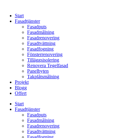
Skip
to
Start
content
Fasadtjänster
Fasadputs
Fasadmålning
Fasadrenovering
Fasadtvättning
Fasadfogning
Fönsterrenovering
Tilläggsisolering
Renovera Tegelfasad
Panelbyten
Takplåtsmålning
Projekt
Blogg
Offert
Start
Fasadtjänster
Fasadputs
Fasadmålning
Fasadrenovering
Fasadtvättning
Fasadfogning