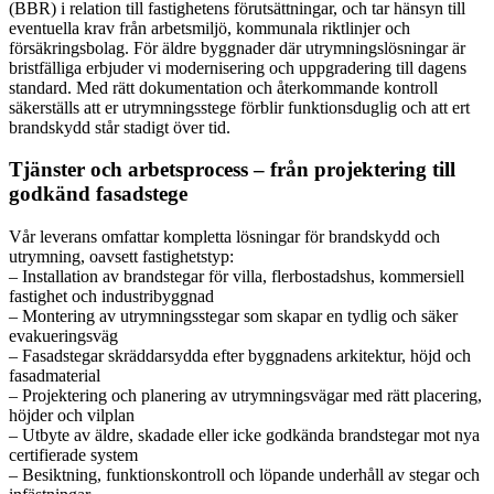
(BBR) i relation till fastighetens förutsättningar, och tar hänsyn till
eventuella krav från arbetsmiljö, kommunala riktlinjer och
försäkringsbolag. För äldre byggnader där utrymningslösningar är
bristfälliga erbjuder vi modernisering och uppgradering till dagens
standard. Med rätt dokumentation och återkommande kontroll
säkerställs att er utrymningsstege förblir funktionsduglig och att ert
brandskydd står stadigt över tid.
Tjänster och arbetsprocess – från projektering till
godkänd fasadstege
Vår leverans omfattar kompletta lösningar för brandskydd och
utrymning, oavsett fastighetstyp:
– Installation av brandstegar för villa, flerbostadshus, kommersiell
fastighet och industribyggnad
– Montering av utrymningsstegar som skapar en tydlig och säker
evakueringsväg
– Fasadstegar skräddarsydda efter byggnadens arkitektur, höjd och
fasadmaterial
– Projektering och planering av utrymningsvägar med rätt placering,
höjder och vilplan
– Utbyte av äldre, skadade eller icke godkända brandstegar mot nya
certifierade system
– Besiktning, funktionskontroll och löpande underhåll av stegar och