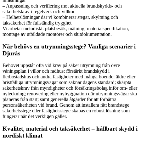
infästningar
– Anpassning och verifiering mot aktuella brandskydds- och
säkerhetskrav i regelverk och villkor
– Helhetslösningar där vi kombinerar stegar, skyltning och
taksäkerhet för fullständig trygghet
Vi arbetar metodiskt: platsbesök, mätning, materialspecifikation,
montage av utbildade montörer och slutdokumentation.
När behövs en utrymningsstege? Vanliga scenarier i
Djurås
Behovet uppstår ofta vid krav på säker utrymning från övre
våningsplan i villor och radhus; förstärkt brandskydd i
flerbostadshus och andra fastigheter med många boende; äldre eller
bristfälliga utrymningsvägar som saknar dagens standard; skärpta
säkerhetskrav från myndigheter och försäkringsbolag inför om- eller
nyteckning; renovering eller nybyggnation där utrymningsvägar ska
planeras från start; samt generella åtgärder för att förbättra
personsäkerheten vid brand. Genom att installera rätt brandstege,
säkerhetsstege eller fastighetsstege skapas en robust lösning som
fungerar när det verkligen gäller.
Kvalitet, material och taksäkerhet – hållbart skydd i
nordiskt klimat