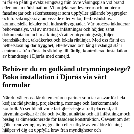
ni får en pålitlig evakueringsväg från övre våningsplan vid brand
eller annan nödsituation. Vi projekterar, levererar och monterar
fasadstegar och säkerhetsstegar som uppfyller gällande byggregler
och försäkringskrav, anpassade efter villor, flerbostadshus,
kommersiella lokaler och industribyggnader. Vår process inkluderar
behovsanalys, val av material, infästningar och höjder, samt
dokumentation och märkning så att er utrymningsväg följer
brandsäkerhet, taksäkerhet och lokala riktlinjer. Med oss får ni en
helhetslösning där trygghet, efterlevnad och lång livslängd står i
centrum – från första besiktning till färdig, kontrollerad installation
av brandstege i Djurås med omnejd.
Behöver du en godkänd utrymningsstege?
Boka installation i Djurås via vårt
formulär
När du väljer oss får du en erfaren partner som tar ansvar för hela
kedjan: rådgivning, projektering, montage och återkommande
kontroll. Vi ser till att varje fastighetsstege är rätt placerad, att
utrymningsvägar är fria och tydligt utmärkta och att infästningar och
beslag är dimensionerade för fasadens konstruktion. Oavsett om det
gäller renovering, nybyggnation eller utbyte av en äldre lösning
hjälper vi dig att uppfylla krav från myndigheter och