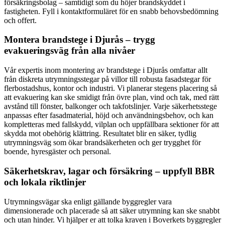
försäkringsbolag – samtidigt som du höjer brandskyddet i
fastigheten. Fyll i kontaktformuläret för en snabb behovsbedömning
och offert.
Montera brandstege i Djurås – trygg
evakueringsväg från alla nivåer
Vår expertis inom montering av brandstege i Djurås omfattar allt
från diskreta utrymningsstegar på villor till robusta fasadstegar för
flerbostadshus, kontor och industri. Vi planerar stegens placering så
att evakuering kan ske smidigt från övre plan, vind och tak, med rätt
avstånd till fönster, balkonger och takfotslinjer. Varje säkerhetsstege
anpassas efter fasadmaterial, höjd och användningsbehov, och kan
kompletteras med fallskydd, vilplan och uppfällbara sektioner för att
skydda mot obehörig klättring. Resultatet blir en säker, tydlig
utrymningsväg som ökar brandsäkerheten och ger trygghet för
boende, hyresgäster och personal.
Säkerhetskrav, lagar och försäkring – uppfyll BBR
och lokala riktlinjer
Utrymningsvägar ska enligt gällande byggregler vara
dimensionerade och placerade så att säker utrymning kan ske snabbt
och utan hinder. Vi hjälper er att tolka kraven i Boverkets byggregler