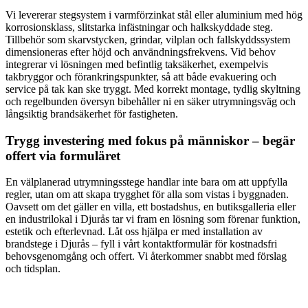
Vi levererar stegsystem i varmförzinkat stål eller aluminium med hög
korrosionsklass, slitstarka infästningar och halkskyddade steg.
Tillbehör som skarvstycken, grindar, vilplan och fallskyddssystem
dimensioneras efter höjd och användningsfrekvens. Vid behov
integrerar vi lösningen med befintlig taksäkerhet, exempelvis
takbryggor och förankringspunkter, så att både evakuering och
service på tak kan ske tryggt. Med korrekt montage, tydlig skyltning
och regelbunden översyn bibehåller ni en säker utrymningsväg och
långsiktig brandsäkerhet för fastigheten.
Trygg investering med fokus på människor – begär
offert via formuläret
En välplanerad utrymningsstege handlar inte bara om att uppfylla
regler, utan om att skapa trygghet för alla som vistas i byggnaden.
Oavsett om det gäller en villa, ett bostadshus, en butiksgalleria eller
en industrilokal i Djurås tar vi fram en lösning som förenar funktion,
estetik och efterlevnad. Låt oss hjälpa er med installation av
brandstege i Djurås – fyll i vårt kontaktformulär för kostnadsfri
behovsgenomgång och offert. Vi återkommer snabbt med förslag
och tidsplan.