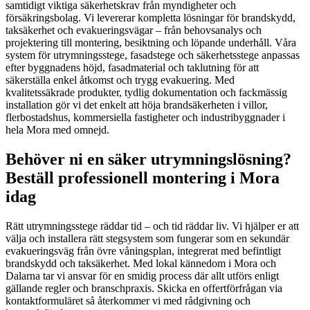
samtidigt viktiga säkerhetskrav från myndigheter och
försäkringsbolag. Vi levererar kompletta lösningar för brandskydd,
taksäkerhet och evakueringsvägar – från behovsanalys och
projektering till montering, besiktning och löpande underhåll. Våra
system för utrymningsstege, fasadstege och säkerhetsstege anpassas
efter byggnadens höjd, fasadmaterial och taklutning för att
säkerställa enkel åtkomst och trygg evakuering. Med
kvalitetssäkrade produkter, tydlig dokumentation och fackmässig
installation gör vi det enkelt att höja brandsäkerheten i villor,
flerbostadshus, kommersiella fastigheter och industribyggnader i
hela Mora med omnejd.
Behöver ni en säker utrymningslösning?
Beställ professionell montering i Mora
idag
Rätt utrymningsstege räddar tid – och tid räddar liv. Vi hjälper er att
välja och installera rätt stegsystem som fungerar som en sekundär
evakueringsväg från övre våningsplan, integrerat med befintligt
brandskydd och taksäkerhet. Med lokal kännedom i Mora och
Dalarna tar vi ansvar för en smidig process där allt utförs enligt
gällande regler och branschpraxis. Skicka en offertförfrågan via
kontaktformuläret så återkommer vi med rådgivning och