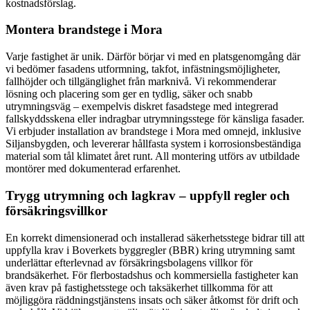
kostnadsförslag.
Montera brandstege i Mora
Varje fastighet är unik. Därför börjar vi med en platsgenomgång där
vi bedömer fasadens utformning, takfot, infästningsmöjligheter,
fallhöjder och tillgänglighet från marknivå. Vi rekommenderar
lösning och placering som ger en tydlig, säker och snabb
utrymningsväg – exempelvis diskret fasadstege med integrerad
fallskyddsskena eller indragbar utrymningsstege för känsliga fasader.
Vi erbjuder installation av brandstege i Mora med omnejd, inklusive
Siljansbygden, och levererar hållfasta system i korrosionsbeständiga
material som tål klimatet året runt. All montering utförs av utbildade
montörer med dokumenterad erfarenhet.
Trygg utrymning och lagkrav – uppfyll regler och
försäkringsvillkor
En korrekt dimensionerad och installerad säkerhetsstege bidrar till att
uppfylla krav i Boverkets byggregler (BBR) kring utrymning samt
underlättar efterlevnad av försäkringsbolagens villkor för
brandsäkerhet. För flerbostadshus och kommersiella fastigheter kan
även krav på fastighetsstege och taksäkerhet tillkomma för att
möjliggöra räddningstjänstens insats och säker åtkomst för drift och