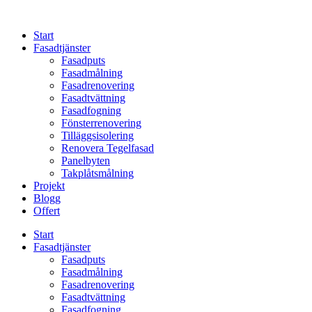
Skip
to
Start
content
Fasadtjänster
Fasadputs
Fasadmålning
Fasadrenovering
Fasadtvättning
Fasadfogning
Fönsterrenovering
Tilläggsisolering
Renovera Tegelfasad
Panelbyten
Takplåtsmålning
Projekt
Blogg
Offert
Start
Fasadtjänster
Fasadputs
Fasadmålning
Fasadrenovering
Fasadtvättning
Fasadfogning