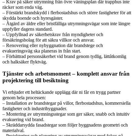
– Krav på säker utrymning från övre våningsplan där trapphus inte
räcker som enda väg.
– Förstärkt brandskydd i flerbostadshus och större fastigheter för att
skydda boende och hyresgäster.
– Åtgärd av äldre eller bristfälliga utrymningsvägar som inte längre
uppfyller dagens standard.
– Uppfyllnad av säkerhetskrav från myndigheter och
försäkringsbolag för att säkra villkor och ansvar.
– Renovering eller nybyggnation där brandstege och
evakueringsväg ska planeras in från start.
– Förbättrad personsäkerhet vid brand genom tydlig, lättåtkomlig
och halksäker flyktväg.
Tjänster och arbetsmoment – komplett ansvar från
projektering till besiktning
Vi erbjuder ett heltäckande upplägg där ni får en trygg partner
genom hela processen:
– Installation av brandstegar på villor, flerbostadshus, kommersiella
fastigheter och industribyggnader.
– Montering av utrymningsstegar som ger säker, snabb och intuitiv
evakuering vid brand.
– Skräddarsydda fasadstegar som följer byggnadens geometri och
materialval.
– Projektering och planering av utrymningsvägar med fokus på