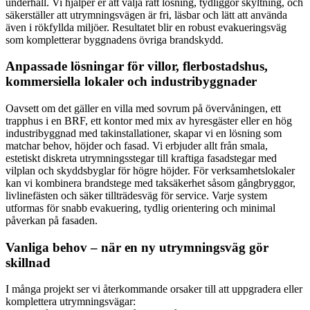
underhåll. Vi hjälper er att välja rätt lösning, tydliggör skyltning, och
säkerställer att utrymningsvägen är fri, läsbar och lätt att använda
även i rökfyllda miljöer. Resultatet blir en robust evakueringsväg
som kompletterar byggnadens övriga brandskydd.
Anpassade lösningar för villor, flerbostadshus,
kommersiella lokaler och industribyggnader
Oavsett om det gäller en villa med sovrum på övervåningen, ett
trapphus i en BRF, ett kontor med mix av hyresgäster eller en hög
industribyggnad med takinstallationer, skapar vi en lösning som
matchar behov, höjder och fasad. Vi erbjuder allt från smala,
estetiskt diskreta utrymningsstegar till kraftiga fasadstegar med
vilplan och skyddsbyglar för högre höjder. För verksamhetslokaler
kan vi kombinera brandstege med taksäkerhet såsom gångbryggor,
livlinefästen och säker tillträdesväg för service. Varje system
utformas för snabb evakuering, tydlig orientering och minimal
påverkan på fasaden.
Vanliga behov – när en ny utrymningsväg gör
skillnad
I många projekt ser vi återkommande orsaker till att uppgradera eller
komplettera utrymningsvägar: