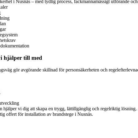
säkerhet i Nusnäs – med tydlig process, fackmannamässigt utförande och
kaler
g
dning
lan
gar
tegsystem
hetskrav
h dokumentation
 hjälper till med
gsväg gör avgörande skillnad för personsäkerheten och regelefterlevna
g
utveckling
m hjälper vi dig att skapa en trygg, lättillgänglig och regelriktig lösnin
 offert för installation av brandstege i Nusnäs.