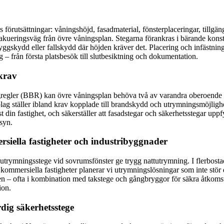
 förutsättningar: våningshöjd, fasadmaterial, fönsterplaceringar, tillgän
akueringsväg från övre våningsplan. Stegarna förankras i bärande konst
ggskydd eller fallskydd där höjden kräver det. Placering och infästning
 – från första platsbesök till slutbesiktning och dokumentation.
skrav
gregler (BBR) kan övre våningsplan behöva två av varandra oberoende 
g ställer ibland krav kopplade till brandskydd och utrymningsmöjlighet
just din fastighet, och säkerställer att fasadstegar och säkerhetsstegar 
syn.
rsiella fastigheter och industribyggnader
ar utrymningsstege vid sovrumsfönster ge trygg nattutrymning. I flerbo
ommersiella fastigheter planerar vi utrymningslösningar som inte stör
len – ofta i kombination med takstege och gångbryggor för säkra åtkomste
ion.
rdig säkerhetsstege