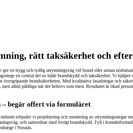
ning, rätt taksäkerhet och efte
r en trygg och tydlig utrymningsväg vid brand eller annan nödsituation
ngsstege en central del av både brandskydd och taksäkerhet. Vi hjälper 
en övergripande brandsäkerheten. Med kvalitativa fasadstegar och säker
 men alltid pålitliga när det behövs som mest. Resultatet är ökad persons
 – begär offert via formuläret
r industri erbjuder vi projektering och montering av utrymningsstegar m
ymningsväg, och samordnar med övrigt brandskydd. Fyll i kontaktformul
andstege i Nusnäs.