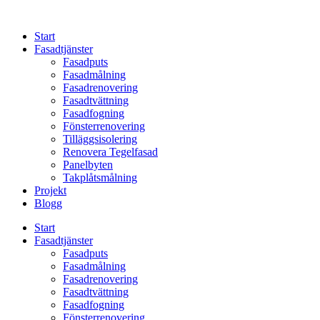
Skip
to
Start
content
Fasadtjänster
Fasadputs
Fasadmålning
Fasadrenovering
Fasadtvättning
Fasadfogning
Fönsterrenovering
Tilläggsisolering
Renovera Tegelfasad
Panelbyten
Takplåtsmålning
Projekt
Blogg
Start
Fasadtjänster
Fasadputs
Fasadmålning
Fasadrenovering
Fasadtvättning
Fasadfogning
Fönsterrenovering