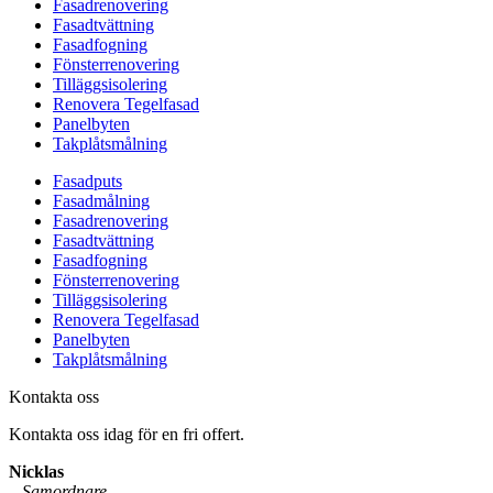
Fasadrenovering
Fasadtvättning
Fasadfogning
Fönsterrenovering
Tilläggsisolering
Renovera Tegelfasad
Panelbyten
Takplåtsmålning
Fasadputs
Fasadmålning
Fasadrenovering
Fasadtvättning
Fasadfogning
Fönsterrenovering
Tilläggsisolering
Renovera Tegelfasad
Panelbyten
Takplåtsmålning
Kontakta oss
Kontakta oss idag för en fri offert.
Nicklas
–
Samordnare