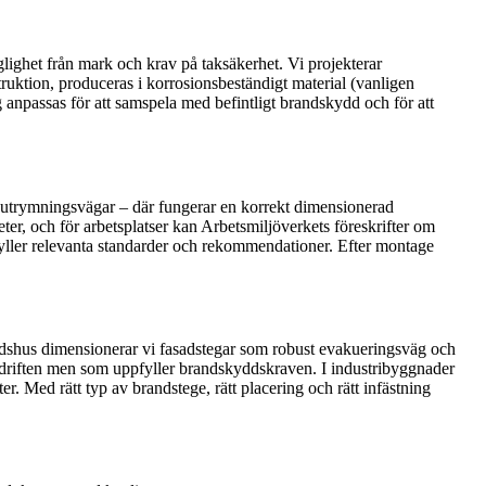
glighet från mark och krav på taksäkerhet. Vi projekterar
ruktion, produceras i korrosionsbeständigt material (vanligen
 anpassas för att samspela med befintligt brandskydd och för att
utrymningsvägar – där fungerar en korrekt dimensionerad
er, och för arbetsplatser kan Arbetsmiljöverkets föreskrifter om
uppfyller relevanta standarder och rekommendationer. Efter montage
stadshus dimensionerar vi fasadstegar som robust evakueringsväg och
 driften men som uppfyller brandskyddskraven. I industribyggnader
r. Med rätt typ av brandstege, rätt placering och rätt infästning