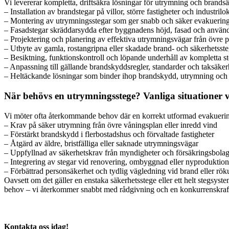
Vi levererar kompletta, driftsäkra lösningar för utrymning och brand
– Installation av brandstegar på villor, större fastigheter och industrilo
– Montering av utrymningsstegar som ger snabb och säker evakuerin
– Fasadstegar skräddarsydda efter byggnadens höjd, fasad och använ
– Projektering och planering av effektiva utrymningsvägar från övre p
– Utbyte av gamla, rostangripna eller skadade brand- och säkerhetsste
– Besiktning, funktionskontroll och löpande underhåll av kompletta s
– Anpassning till gällande brandskyddsregler, standarder och taksäker
– Heltäckande lösningar som binder ihop brandskydd, utrymning oc
När behövs en utrymningsstege? Vanliga situationer vi
Vi möter ofta återkommande behov där en korrekt utformad evakuerin
– Krav på säker utrymning från övre våningsplan eller inredd vind
– Förstärkt brandskydd i flerbostadshus och förvaltade fastigheter
– Åtgärd av äldre, bristfälliga eller saknade utrymningsvägar
– Uppfyllnad av säkerhetskrav från myndigheter och försäkringsbola
– Integrering av stegar vid renovering, ombyggnad eller nyproduktion
– Förbättrad personsäkerhet och tydlig vägledning vid brand eller rök
Oavsett om det gäller en enstaka säkerhetsstege eller ett helt stegsyste
behov – vi återkommer snabbt med rådgivning och en konkurrenskraftig
Kontakta oss idag!