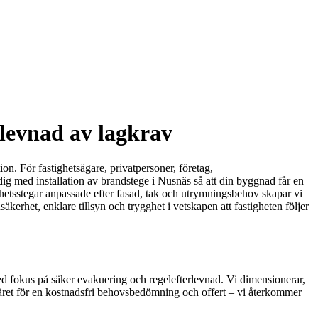
rlevnad av lagkrav
. För fastighetsägare, privatpersoner, företag,
dig med installation av brandstege i Nusnäs så att din byggnad får en
hetsstegar anpassade efter fasad, tak och utrymningsbehov skapar vi
äkerhet, enklare tillsyn och trygghet i vetskapen att fastigheten följer
ed fokus på säker evakuering och regelefterlevnad. Vi dimensionerar,
äret för en kostnadsfri behovsbedömning och offert – vi återkommer