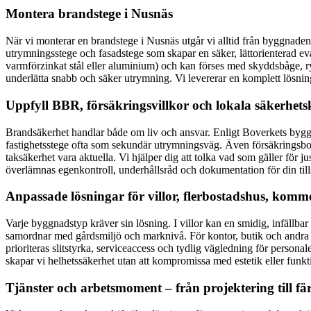
Montera brandstege i Nusnäs
När vi monterar en brandstege i Nusnäs utgår vi alltid från byggnadens
utrymningsstege och fasadstege som skapar en säker, lättorienterad ev
varmförzinkat stål eller aluminium) och kan förses med skyddsbåge, ry
underlätta snabb och säker utrymning. Vi levererar en komplett lösning
Uppfyll BBR, försäkringsvillkor och lokala säkerhet
Brandsäkerhet handlar både om liv och ansvar. Enligt Boverkets byg
fastighetsstege ofta som sekundär utrymningsväg. Även försäkringsbola
taksäkerhet vara aktuella. Vi hjälper dig att tolka vad som gäller för 
överlämnas egenkontroll, underhållsråd och dokumentation för din till
Anpassade lösningar för villor, flerbostadshus, komme
Varje byggnadstyp kräver sin lösning. I villor kan en smidig, infällb
samordnar med gårdsmiljö och marknivå. För kontor, butik och andra k
prioriteras slitstyrka, serviceaccess och tydlig vägledning för persona
skapar vi helhetssäkerhet utan att kompromissa med estetik eller funkt
Tjänster och arbetsmoment – från projektering till fä