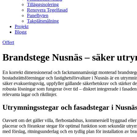
Tilläggsisolering
Renovera Tegelfasad
Panelbyten
Takplåtsmålning
Projekt
Blogg
Offert
Brandstege Nusnäs – säker utrym
En korrekt dimensionerad och fackmannamässigt monterad brandstege ge
bostadsrättsföreningar och fastighetsförvaltare i Nusnäs är en utrymni
säker evakueringsväg, uppfyller gällande säkerhetskrav och stärker d
robusta lösningar som fungerar över tid – diskret integrerade i fasaden,
relevanta lagar och riktlinjer.
Utrymningsstegar och fasadstegar i Nusnäs
Oavsett om det gäller villa, flerbostadshus, kommersiell byggnad elle
placerar och förankrar stegar för optimal funktion som sekundär utr
med förslag, ritningsunderlag och en tydlig plan för installation av br