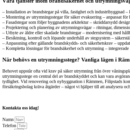
Våra tjänster inom brandsäkerhet och utrymningsvä
– Installation av brandstegar på villa, fastighet och industribyggnad –
– Montering av utrymningsstegar för säker evakuering – anpassat för 
– Fasadstegar som följer byggnadens arkitektur – skräddarsydd design f
– Projektering och planering av utrymningsvägar – ritningar, dimensio
– Utbyte av äldre eller skadade brandstegar – modernisering med hållb
– Besiktning, kontroll och löpande underhåll av stegsystem – säkerställ
– Anpassning efter gällande brandskydds- och säkerhetskrav – uppdate
– Kompletta lösningar för brandsäkerhet och utrymning – integrerade
När behövs en utrymningsstege? Vanliga lägen i R
Behovet uppstår ofta vid krav på säker utrymning från övre våningspla
utrymningsstege en central del av brandskyddet och kan vara avgörande 
tydlighet. Vid renovering och nybyggnation i Rämmen, Filipstads komm
försäkringsbolag kräva åtgärder – något vi hjälper till att analysera 
Kontakta oss idag!
Namn
Telefon