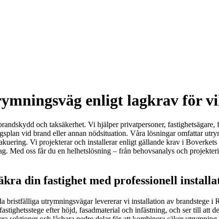
mningsväg enligt lagkrav för vil
brandskydd och taksäkerhet. Vi hjälper privatpersoner, fastighetsägare,
gsplan vid brand eller annan nödsituation. Våra lösningar omfattar ut
kuering. Vi projekterar och installerar enligt gällande krav i Boverket
ag. Med oss får du en helhetslösning – från behovsanalys och projekteri
a din fastighet med professionell installa
 bristfälliga utrymningsvägar levererar vi installation av brandstege i 
fastighetsstege efter höjd, fasadmaterial och infästning, och ser till att
a sektioner och låsbara nedre delar för att kombinera säker utrymning 