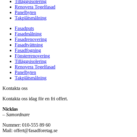
Tilläggsisolering
Renovera Tegelfasad
Panelbyten
Takplåtsmålning
Fasadputs
Fasadmålning
Fasadrenovering
Fasadtvättning
Fasadfogning
Fönsterrenovering
Tilläggsisolering
Renovera Tegelfasad
Panelbyten
Takplåtsmålning
Kontakta oss
Kontakta oss idag för en fri offert.
Nicklas
–
Samordnare
Nummer: 010-555 89 60
Mail: offert@fasadforetag.se