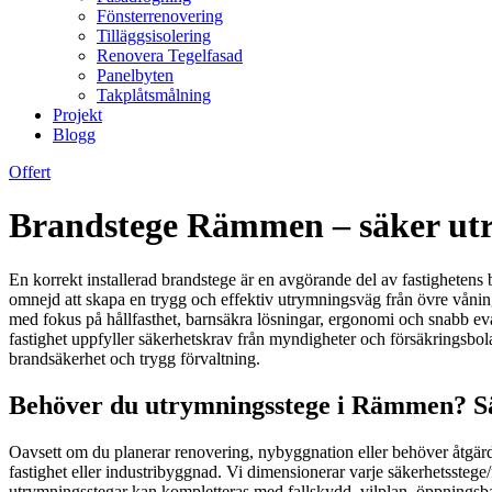
Fönsterrenovering
Tilläggsisolering
Renovera Tegelfasad
Panelbyten
Takplåtsmålning
Projekt
Blogg
Offert
Brandstege Rämmen – säker utry
En korrekt installerad brandstege är en avgörande del av fastighetens 
omnejd att skapa en trygg och effektiv utrymningsväg från övre vånin
med fokus på hållfasthet, barnsäkra lösningar, ergonomi och snabb eva
fastighet uppfyller säkerhetskrav från myndigheter och försäkringsbol
brandsäkerhet och trygg förvaltning.
Behöver du utrymningsstege i Rämmen? Säkr
Oavsett om du planerar renovering, nybyggnation eller behöver åtgärda
fastighet eller industribyggnad. Vi dimensionerar varje säkerhetsstege/
utrymningsstegar kan kompletteras med fallskydd, vilplan, öppningsbar