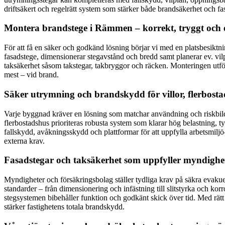
driftsäkert och regelrätt system som stärker både brandsäkerhet och fa
Montera brandstege i Rämmen – korrekt, tryggt och e
För att få en säker och godkänd lösning börjar vi med en platsbesiktni
fasadstege, dimensionerar stegavstånd och bredd samt planerar ev. vilp
taksäkerhet såsom takstegar, takbryggor och räcken. Monteringen utför
mest – vid brand.
Säker utrymning och brandskydd för villor, flerbost
Varje byggnad kräver en lösning som matchar användning och riskbild. I
flerbostadshus prioriteras robusta system som klarar hög belastning, 
fallskydd, avåkningsskydd och plattformar för att uppfylla arbetsmilj
externa krav.
Fasadstegar och taksäkerhet som uppfyller myndighet
Myndigheter och försäkringsbolag ställer tydliga krav på säkra evakue
standarder – från dimensionering och infästning till slitstyrka och ko
stegsystemen bibehåller funktion och godkänt skick över tid. Med rätt
stärker fastighetens totala brandskydd.