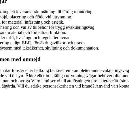
gar
 komplett leverans från mätning till färdig montering.
höjd, placering och flöde vid utrymning.
ör material, infästning och estetik.
nering och val av tillbehör för trygg evakueringsväg.
ara material och förbättrad funktion.
er drift, livslängd och regelefterlevnad.
ring enligt BBR, försäkringsvillkor och praxis.
 system med taksäkerhet, skyltning och dokumentation.
ämmen med omnejd
n där fönster eller balkong behöver en kompletterande evakueringsväg. 
vid tillsyn. Äldre eller bristfälliga utrymningsvägar behöver ofta mode
un och övriga Värmland ser vi till att lösningen projekteras rätt från
och åtgärda. Vill du stärka personsäkerheten vid brand? Använd vårt konta