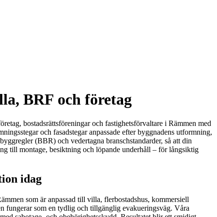
la, BRF och företag
 företag, bostadsrättsföreningar och fastighetsförvaltare i Rämmen med
rymningsstegar och fasadstegar anpassade efter byggnadens utformning,
s byggregler (BBR) och vedertagna branschstandarder, så att din
ng till montage, besiktning och löpande underhåll – för långsiktig
tion idag
Rämmen som är anpassad till villa, flerbostadshus, kommersiell
 den fungerar som en tydlig och tillgänglig evakueringsväg. Våra
med sabotage- och obehörighetsskydd. Resultatet blir ett smidigt,