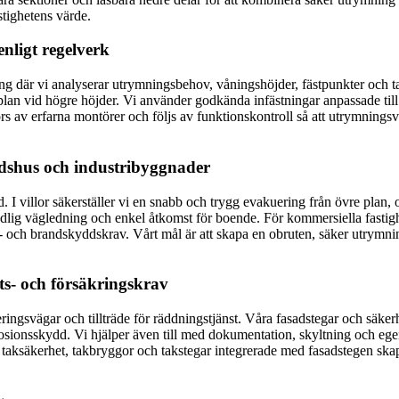
stighetens värde.
nligt regelverk
ng där vi analyserar utrymningsbehov, våningshöjder, fästpunkter och tak
lan vid högre höjder. Vi använder godkända infästningar anpassade till tr
s av erfarna montörer och följs av funktionskontroll så att utrymningsv
adshus och industribyggnader
 villor säkerställer vi en snabb och trygg evakuering från övre plan, o
tydlig vägledning och enkel åtkomst för boende. För kommersiella fastig
ö- och brandskyddskrav. Vårt mål är att skapa en obruten, säker utrymn
s- och försäkringskrav
ringsvägar och tillträde för räddningstjänst. Våra fasadstegar och säke
rrosionsskydd. Vi hjälper även till med dokumentation, skyltning och ege
 taksäkerhet, takbryggor och takstegar integrerade med fasadstegen skap