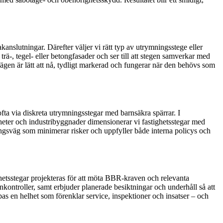
anslutningar. Därefter väljer vi rätt typ av utrymningsstege eller
ä-, tegel- eller betongfasader och ser till att stegen samverkar med
ägen är lätt att nå, tydligt markerad och fungerar när den behövs som
fta via diskreta utrymningsstegar med barnsäkra spärrar. I
heter och industribyggnader dimensionerar vi fastighetsstegar med
ingsväg som minimerar risker och uppfyller både interna policys och
rhetsstegar projekteras för att möta BBR-kraven och relevanta
nkontroller, samt erbjuder planerade besiktningar och underhåll så att
as en helhet som förenklar service, inspektioner och insatser – och