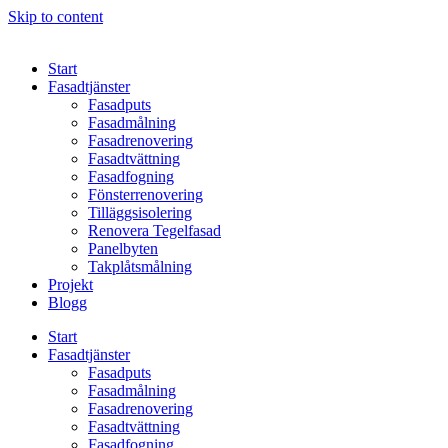
Skip to content
Start
Fasadtjänster
Fasadputs
Fasadmålning
Fasadrenovering
Fasadtvättning
Fasadfogning
Fönsterrenovering
Tilläggsisolering
Renovera Tegelfasad
Panelbyten
Takplåtsmålning
Projekt
Blogg
Start
Fasadtjänster
Fasadputs
Fasadmålning
Fasadrenovering
Fasadtvättning
Fasadfogning