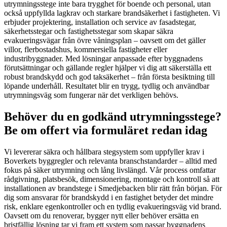
utrymningsstege inte bara trygghet för boende och personal, utan
också uppfyllda lagkrav och starkare brandsäkerhet i fastigheten. Vi
erbjuder projektering, installation och service av fasadstegar,
säkerhetsstegar och fastighetsstegar som skapar säkra
evakueringsvägar från övre våningsplan – oavsett om det gäller
villor, flerbostadshus, kommersiella fastigheter eller
industribyggnader. Med lösningar anpassade efter byggnadens
förutsättningar och gällande regler hjälper vi dig att säkerställa ett
robust brandskydd och god taksäkerhet – från första besiktning till
löpande underhåll. Resultatet blir en trygg, tydlig och användbar
utrymningsväg som fungerar när det verkligen behövs.
Behöver du en godkänd utrymningsstege?
Be om offert via formuläret redan idag
Vi levererar säkra och hållbara stegsystem som uppfyller krav i
Boverkets byggregler och relevanta branschstandarder – alltid med
fokus på säker utrymning och lång livslängd. Vår process omfattar
rådgivning, platsbesök, dimensionering, montage och kontroll så att
installationen av brandstege i Smedjebacken blir rätt från början. För
dig som ansvarar för brandskydd i en fastighet betyder det mindre
risk, enklare egenkontroller och en tydlig evakueringsväg vid brand.
Oavsett om du renoverar, bygger nytt eller behöver ersätta en
bristfällig lösning tar vi fram ett system som passar byggnadens