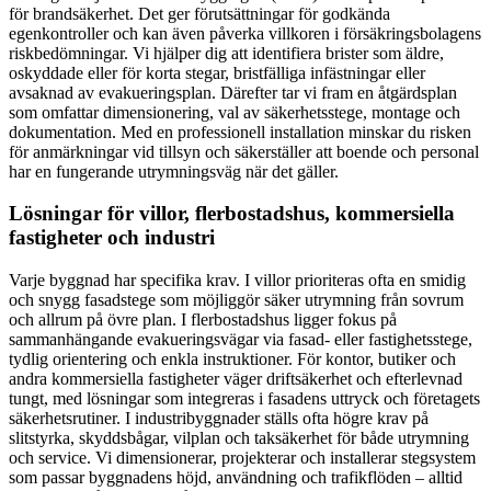
för brandsäkerhet. Det ger förutsättningar för godkända
egenkontroller och kan även påverka villkoren i försäkringsbolagens
riskbedömningar. Vi hjälper dig att identifiera brister som äldre,
oskyddade eller för korta stegar, bristfälliga infästningar eller
avsaknad av evakueringsplan. Därefter tar vi fram en åtgärdsplan
som omfattar dimensionering, val av säkerhetsstege, montage och
dokumentation. Med en professionell installation minskar du risken
för anmärkningar vid tillsyn och säkerställer att boende och personal
har en fungerande utrymningsväg när det gäller.
Lösningar för villor, flerbostadshus, kommersiella
fastigheter och industri
Varje byggnad har specifika krav. I villor prioriteras ofta en smidig
och snygg fasadstege som möjliggör säker utrymning från sovrum
och allrum på övre plan. I flerbostadshus ligger fokus på
sammanhängande evakueringsvägar via fasad- eller fastighetsstege,
tydlig orientering och enkla instruktioner. För kontor, butiker och
andra kommersiella fastigheter väger driftsäkerhet och efterlevnad
tungt, med lösningar som integreras i fasadens uttryck och företagets
säkerhetsrutiner. I industribyggnader ställs ofta högre krav på
slitstyrka, skyddsbågar, vilplan och taksäkerhet för både utrymning
och service. Vi dimensionerar, projekterar och installerar stegsystem
som passar byggnadens höjd, användning och trafikflöden – alltid