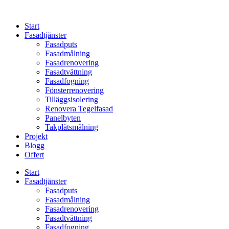
Skip
to
Start
content
Fasadtjänster
Fasadputs
Fasadmålning
Fasadrenovering
Fasadtvättning
Fasadfogning
Fönsterrenovering
Tilläggsisolering
Renovera Tegelfasad
Panelbyten
Takplåtsmålning
Projekt
Blogg
Offert
Start
Fasadtjänster
Fasadputs
Fasadmålning
Fasadrenovering
Fasadtvättning
Fasadfogning