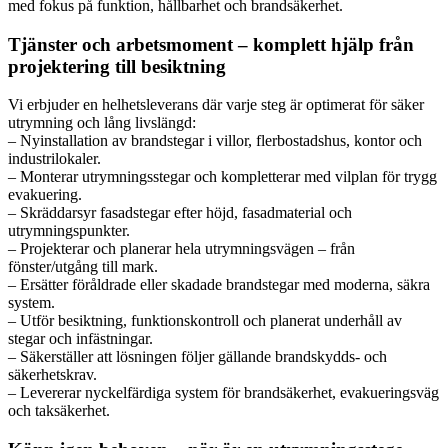
med fokus på funktion, hållbarhet och brandsäkerhet.
Tjänster och arbetsmoment – komplett hjälp från
projektering till besiktning
Vi erbjuder en helhetsleverans där varje steg är optimerat för säker
utrymning och lång livslängd:
– Nyinstallation av brandstegar i villor, flerbostadshus, kontor och
industrilokaler.
– Monterar utrymningsstegar och kompletterar med vilplan för trygg
evakuering.
– Skräddarsyr fasadstegar efter höjd, fasadmaterial och
utrymningspunkter.
– Projekterar och planerar hela utrymningsvägen – från
fönster/utgång till mark.
– Ersätter föråldrade eller skadade brandstegar med moderna, säkra
system.
– Utför besiktning, funktionskontroll och planerat underhåll av
stegar och infästningar.
– Säkerställer att lösningen följer gällande brandskydds- och
säkerhetskrav.
– Levererar nyckelfärdiga system för brandsäkerhet, evakueringsväg
och taksäkerhet.