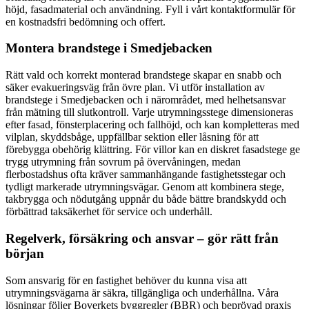
höjd, fasadmaterial och användning. Fyll i vårt kontaktformulär för
en kostnadsfri bedömning och offert.
Montera brandstege i Smedjebacken
Rätt vald och korrekt monterad brandstege skapar en snabb och
säker evakueringsväg från övre plan. Vi utför installation av
brandstege i Smedjebacken och i närområdet, med helhetsansvar
från mätning till slutkontroll. Varje utrymningsstege dimensioneras
efter fasad, fönsterplacering och fallhöjd, och kan kompletteras med
vilplan, skyddsbåge, uppfällbar sektion eller låsning för att
förebygga obehörig klättring. För villor kan en diskret fasadstege ge
trygg utrymning från sovrum på övervåningen, medan
flerbostadshus ofta kräver sammanhängande fastighetsstegar och
tydligt markerade utrymningsvägar. Genom att kombinera stege,
takbrygga och nödutgång uppnår du både bättre brandskydd och
förbättrad taksäkerhet för service och underhåll.
Regelverk, försäkring och ansvar – gör rätt från
början
Som ansvarig för en fastighet behöver du kunna visa att
utrymningsvägarna är säkra, tillgängliga och underhållna. Våra
lösningar följer Boverkets byggregler (BBR) och beprövad praxis