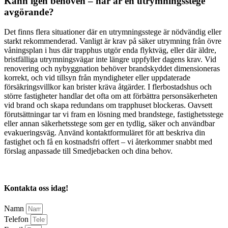
Känn igen behoven – när är en utrymningsstege
avgörande?
Det finns flera situationer där en utrymningsstege är nödvändig eller
starkt rekommenderad. Vanligt är krav på säker utrymning från övre
våningsplan i hus där trapphus utgör enda flyktväg, eller där äldre,
bristfälliga utrymningsvägar inte längre uppfyller dagens krav. Vid
renovering och nybyggnation behöver brandskyddet dimensioneras
korrekt, och vid tillsyn från myndigheter eller uppdaterade
försäkringsvillkor kan brister kräva åtgärder. I flerbostadshus och
större fastigheter handlar det ofta om att förbättra personsäkerheten
vid brand och skapa redundans om trapphuset blockeras. Oavsett
förutsättningar tar vi fram en lösning med brandstege, fastighetsstege
eller annan säkerhetsstege som ger en tydlig, säker och användbar
evakueringsväg. Använd kontaktformuläret för att beskriva din
fastighet och få en kostnadsfri offert – vi återkommer snabbt med
förslag anpassade till Smedjebacken och dina behov.
Kontakta oss idag!
Namn
Telefon