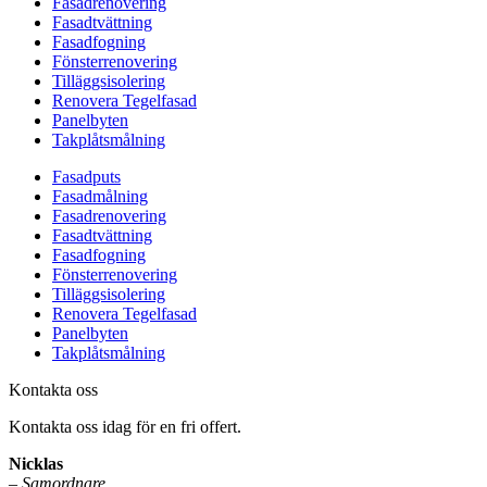
Fasadrenovering
Fasadtvättning
Fasadfogning
Fönsterrenovering
Tilläggsisolering
Renovera Tegelfasad
Panelbyten
Takplåtsmålning
Fasadputs
Fasadmålning
Fasadrenovering
Fasadtvättning
Fasadfogning
Fönsterrenovering
Tilläggsisolering
Renovera Tegelfasad
Panelbyten
Takplåtsmålning
Kontakta oss
Kontakta oss idag för en fri offert.
Nicklas
–
Samordnare