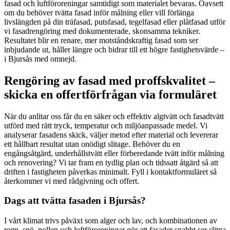
fasad och luftföroreningar samtidigt som materialet bevaras. Oavsett
om du behöver tvätta fasad inför målning eller vill förlänga
livslängden på din träfasad, putsfasad, tegelfasad eller plåtfasad utför
vi fasadrengöring med dokumenterade, skonsamma tekniker.
Resultatet blir en renare, mer motståndskraftig fasad som ser
inbjudande ut, håller längre och bidrar till ett högre fastighetsvärde –
i Bjursås med omnejd.
Rengöring av fasad med proffskvalitet –
skicka en offertförfrågan via formuläret
När du anlitar oss får du en säker och effektiv algtvätt och fasadtvätt
utförd med rätt tryck, temperatur och miljöanpassade medel. Vi
analyserar fasadens skick, väljer metod efter material och levererar
ett hållbart resultat utan onödigt slitage. Behöver du en
engångsåtgärd, underhållstvätt eller förberedande tvätt inför målning
och renovering? Vi tar fram en tydlig plan och tidssatt åtgärd så att
driften i fastigheten påverkas minimalt. Fyll i kontaktformuläret så
återkommer vi med rådgivning och offert.
Dags att tvätta fasaden i Bjursås?
I vårt klimat trivs påväxt som alger och lav, och kombinationen av
regn, snö, pollen och luftföroreningar gör att fasader snabbt ser slitna