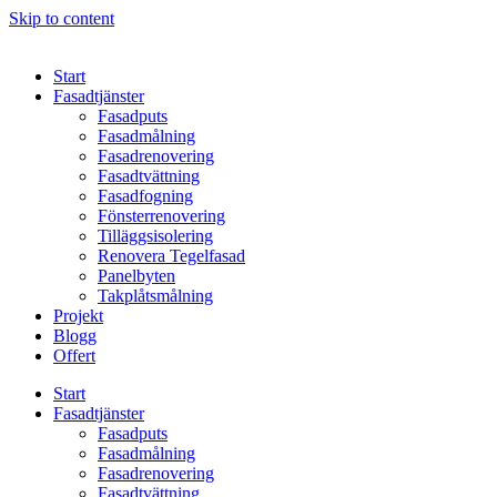
Skip to content
Start
Fasadtjänster
Fasadputs
Fasadmålning
Fasadrenovering
Fasadtvättning
Fasadfogning
Fönsterrenovering
Tilläggsisolering
Renovera Tegelfasad
Panelbyten
Takplåtsmålning
Projekt
Blogg
Offert
Start
Fasadtjänster
Fasadputs
Fasadmålning
Fasadrenovering
Fasadtvättning