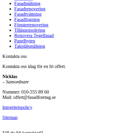
Fasadmålning
Fasadrenovering
Fasadtvättning
Fasadfogning
Fönsterrenovering
Tilläggsisolering
Renovera Tegelfasad
Panelbyten
Takplåtsmålning
Kontakta oss
Kontakta oss idag för en fri offert.
Nicklas
–
Samordnare
Nummer: 010-555 89 60
Mail: offert@fasadforetag.se
Integritetspolicy
Sitemap
Vill du bli kontaktad?