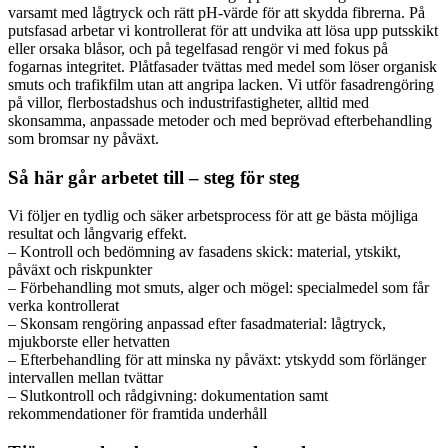
varsamt med lågtryck och rätt pH-värde för att skydda fibrerna. På
putsfasad arbetar vi kontrollerat för att undvika att lösa upp putsskikt
eller orsaka blåsor, och på tegelfasad rengör vi med fokus på
fogarnas integritet. Plåtfasader tvättas med medel som löser organisk
smuts och trafikfilm utan att angripa lacken. Vi utför fasadrengöring
på villor, flerbostadshus och industrifastigheter, alltid med
skonsamma, anpassade metoder och med beprövad efterbehandling
som bromsar ny påväxt.
Så här går arbetet till – steg för steg
Vi följer en tydlig och säker arbetsprocess för att ge bästa möjliga
resultat och långvarig effekt.
– Kontroll och bedömning av fasadens skick: material, ytskikt,
påväxt och riskpunkter
– Förbehandling mot smuts, alger och mögel: specialmedel som får
verka kontrollerat
– Skonsam rengöring anpassad efter fasadmaterial: lågtryck,
mjukborste eller hetvatten
– Efterbehandling för att minska ny påväxt: ytskydd som förlänger
intervallen mellan tvättar
– Slutkontroll och rådgivning: dokumentation samt
rekommendationer för framtida underhåll