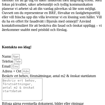
metoder för att ge dig en säker fasadtvätt med långvarig effekt. Med
fokus på kvalitet, säker arbetsmiljö och tydlig kommunikation
planerar vi arbetet så att din vardag påverkas så lite som möjligt.
Oavsett om du representerar en BRF, förvaltar en fastighetsportfölj
eller vill fräscha upp din villa levererar vi en lösning som håller. Vill
du ha en offert för fasadtvätt i Bjursås med omnejd? Använd
kontaktformuläret för att beskriva din fasad och önskat upplägg – vi
återkommer snabbt med prisbild och förslag.
Kontakta oss idag!
Namn
Telefon
Email
Adress + Ort
Beskriv ert behov, förutsättningar, antal m2 & önskat startdatum
Bifoga gärna eventuella dokument, bilder eller ritningar