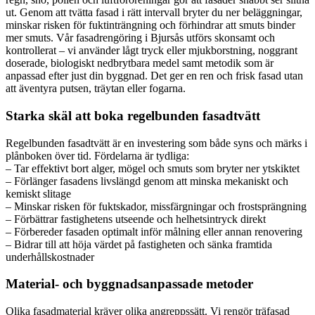
ut. Genom att tvätta fasad i rätt intervall bryter du ner beläggningar,
minskar risken för fuktinträngning och förhindrar att smuts binder
mer smuts. Vår fasadrengöring i Bjursås utförs skonsamt och
kontrollerat – vi använder lågt tryck eller mjukborstning, noggrant
doserade, biologiskt nedbrytbara medel samt metodik som är
anpassad efter just din byggnad. Det ger en ren och frisk fasad utan
att äventyra putsen, träytan eller fogarna.
Starka skäl att boka regelbunden fasadtvätt
Regelbunden fasadtvätt är en investering som både syns och märks i
plånboken över tid. Fördelarna är tydliga:
– Tar effektivt bort alger, mögel och smuts som bryter ner ytskiktet
– Förlänger fasadens livslängd genom att minska mekaniskt och
kemiskt slitage
– Minskar risken för fuktskador, missfärgningar och frostsprängning
– Förbättrar fastighetens utseende och helhetsintryck direkt
– Förbereder fasaden optimalt inför målning eller annan renovering
– Bidrar till att höja värdet på fastigheten och sänka framtida
underhållskostnader
Material- och byggnadsanpassade metoder
Olika fasadmaterial kräver olika angreppssätt. Vi rengör träfasad