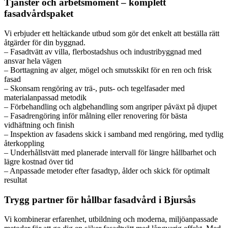
Tjänster och arbetsmoment – komplett
fasadvårdspaket
Vi erbjuder ett heltäckande utbud som gör det enkelt att beställa rätt
åtgärder för din byggnad.
– Fasadtvätt av villa, flerbostadshus och industribyggnad med
ansvar hela vägen
– Borttagning av alger, mögel och smutsskikt för en ren och frisk
fasad
– Skonsam rengöring av trä-, puts- och tegelfasader med
materialanpassad metodik
– Förbehandling och algbehandling som angriper påväxt på djupet
– Fasadrengöring inför målning eller renovering för bästa
vidhäftning och finish
– Inspektion av fasadens skick i samband med rengöring, med tydlig
återkoppling
– Underhållstvätt med planerade intervall för längre hållbarhet och
lägre kostnad över tid
– Anpassade metoder efter fasadtyp, ålder och skick för optimalt
resultat
Trygg partner för hållbar fasadvård i Bjursås
Vi kombinerar erfarenhet, utbildning och moderna, miljöanpassade