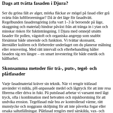
Dags att tvätta fasaden i Djura?
Ser du gröna fält av alger, mörka fläckar av mögel på fasad eller grå
svärta från luftföroreningar? Då är det läge för fasadtvätt.
Regelbunden fasadrengöring (ofta vart 1–3 år beroende på läge,
skuggning och material) hindrar påväxt från att tränga in i ytan och
minskar risken för fuktinträngning. I Djura med omnejd utsätts
fasader för pollen, vägstoft och organiska angrepp som snabbt
försämrar både utseende och funktion. Vi tvättar skonsamt,
återställer kulören och förbereder underlaget om du planerar målning
eller renovering. Med rätt intervall och efterbehandling håller
fasaden sig ren längre – en smart investering för både estetik och
hållbarhet.
Skonsamma metoder för trä-, puts-, tegel- och
plåtfasader
Varje fasadmaterial kräver sin teknik. När vi rengör träfasad
använder vi milda, pH-anpassade medel och lågtryck för att inte resa
fibrerna eller driva in fukt. På putsfasad arbetar vi varsamt med lågt
tryck, ofta i kombination med hetvatten och mjukborstning för att
undvika erosion. Tegelfasad mår bra av kontrollerad värme, rätt
munstycke och noggrann sköljning för att inte påverka fogar eller
orsaka saltutfällningar. Plåtfasad rengörs med särskilda, vax- och