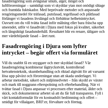
fasadrengöring som avlägsnar smuts, alger, mögel och
luftföroreningar – samtidigt som vi skyddar ytan mot onödigt slitage
och framtida fuktskador. Med beprövade metoder och anpassade
rengöringsmedel för träfasad, putsfasad, tegelfasad och plåtfasad
förlänger vi fasadens livslängd och förbättrar helhetsintrycket.
Oavsett om du vill tvätta fasad inför målning eller bara fräscha upp
utseendet, utför vi fasadtvätt i Djura med fokus på kvalitet, säkerhet
och långsiktigt fasadunderhåll. Resultatet blir en renare, tåligare och
mer värdehöjande fasad – året runt.
Fasadrengöring i Djura som lyfter
intrycket – begär offert via formuläret
Vill du snabbt få en snyggare och mer skyddad fasad? Vår
fasadrengöring kombinerar lågtryckstvätt, kontrollerad
hetvattensteknik, skumbehandling och riktad algtvätt för att varsamt
lösa upp påväxt och föroreningar utan att skada underlaget. Vi
arbetar metodiskt, säkert och miljömedvetet – från skydd av växter
och mark till noggrann efterspolning och efterbehandling. När vi
tvättar fasad i Djura anpassar vi processen efter material, ålder och
skick, och dokumenterar arbetet så att du får full transparens. Fyll i
vårt kontaktformulär för en kostnadsfri bedömning och offert –
smidigt för villaägare, BRF:er, förvaltare och företag.