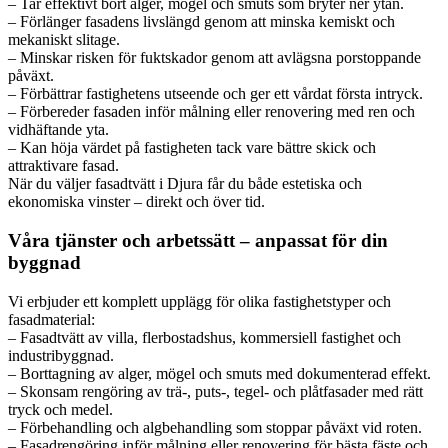
– Tar effektivt bort alger, mögel och smuts som bryter ner ytan.
– Förlänger fasadens livslängd genom att minska kemiskt och
mekaniskt slitage.
– Minskar risken för fuktskador genom att avlägsna porstoppande
påväxt.
– Förbättrar fastighetens utseende och ger ett vårdat första intryck.
– Förbereder fasaden inför målning eller renovering med ren och
vidhäftande yta.
– Kan höja värdet på fastigheten tack vare bättre skick och
attraktivare fasad.
När du väljer fasadtvätt i Djura får du både estetiska och
ekonomiska vinster – direkt och över tid.
Våra tjänster och arbetssätt – anpassat för din
byggnad
Vi erbjuder ett komplett upplägg för olika fastighetstyper och
fasadmaterial:
– Fasadtvätt av villa, flerbostadshus, kommersiell fastighet och
industribyggnad.
– Borttagning av alger, mögel och smuts med dokumenterad effekt.
– Skonsam rengöring av trä-, puts-, tegel- och plåtfasader med rätt
tryck och medel.
– Förbehandling och algbehandling som stoppar påväxt vid roten.
– Fasadrengöring inför målning eller renovering för bästa fäste och