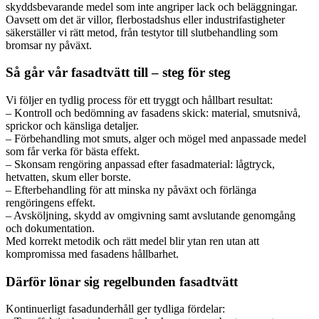
skyddsbevarande medel som inte angriper lack och beläggningar.
Oavsett om det är villor, flerbostadshus eller industrifastigheter
säkerställer vi rätt metod, från testytor till slutbehandling som
bromsar ny påväxt.
Så går vår fasadtvätt till – steg för steg
Vi följer en tydlig process för ett tryggt och hållbart resultat:
– Kontroll och bedömning av fasadens skick: material, smutsnivå,
sprickor och känsliga detaljer.
– Förbehandling mot smuts, alger och mögel med anpassade medel
som får verka för bästa effekt.
– Skonsam rengöring anpassad efter fasadmaterial: lågtryck,
hetvatten, skum eller borste.
– Efterbehandling för att minska ny påväxt och förlänga
rengöringens effekt.
– Avsköljning, skydd av omgivning samt avslutande genomgång
och dokumentation.
Med korrekt metodik och rätt medel blir ytan ren utan att
kompromissa med fasadens hållbarhet.
Därför lönar sig regelbunden fasadtvätt
Kontinuerligt fasadunderhåll ger tydliga fördelar: