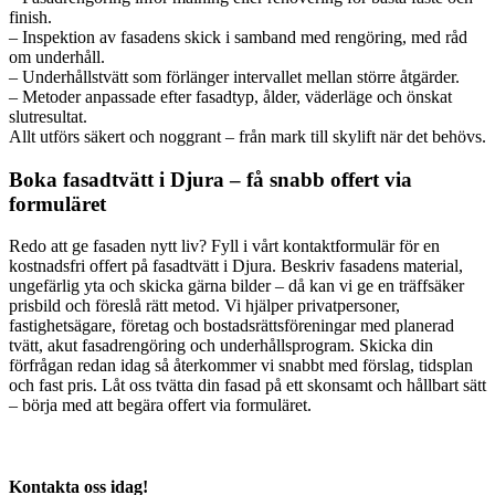
finish.
– Inspektion av fasadens skick i samband med rengöring, med råd
om underhåll.
– Underhållstvätt som förlänger intervallet mellan större åtgärder.
– Metoder anpassade efter fasadtyp, ålder, väderläge och önskat
slutresultat.
Allt utförs säkert och noggrant – från mark till skylift när det behövs.
Boka fasadtvätt i Djura – få snabb offert via
formuläret
Redo att ge fasaden nytt liv? Fyll i vårt kontaktformulär för en
kostnadsfri offert på fasadtvätt i Djura. Beskriv fasadens material,
ungefärlig yta och skicka gärna bilder – då kan vi ge en träffsäker
prisbild och föreslå rätt metod. Vi hjälper privatpersoner,
fastighetsägare, företag och bostadsrättsföreningar med planerad
tvätt, akut fasadrengöring och underhållsprogram. Skicka din
förfrågan redan idag så återkommer vi snabbt med förslag, tidsplan
och fast pris. Låt oss tvätta din fasad på ett skonsamt och hållbart sätt
– börja med att begära offert via formuläret.
Kontakta oss idag!