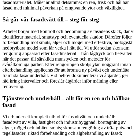
fasadmaterialet. Målet är alltid detsamma: en ren, frisk och hållbar
fasad med minimal påverkan på omgivande ytor och växtlighet.
Så går vår fasadtvätt till – steg för steg
Arbetet börjar med kontroll och bedömning av fasadens skick, där vi
identifierar material, smutstyp och eventuella skador. Därefter följer
förbehandling mot smuts, alger och mögel med effektiva, biologiskt
nedbrytbara medel som får verka i rätt tid. Vi utför sedan skonsam
rengöring anpassad efter fasadmaterial – från lågtryck och hetvatten
när det passar, till särskilda munstycken och metoder för
svåråtkomliga partier. Efter rengöringen sköljs ytan noggrant innan
efterbehandling appliceras för att bromsa ny påväxt och underlätta
framtida fasadunderhåll. Vid behov dokumenterar vi åtgärder, ger
råd kring intervaller och föreslår åtgärder inför målning eller
renovering.
Tjänster och underhåll – allt för en ren och hållbar
fasad
Vi erbjuder ett komplett utbud för fasadtvätt och underhåll:
fasadtvätt av villa, fastighet och industribyggnad; borttagning av
alger, mögel och inbiten smuts; skonsam rengöring av trä-, puts- och
tegelfasader; riktad förbehandling och algbehandling av fasad;