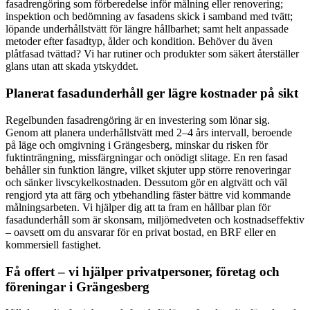
fasadrengöring som förberedelse inför målning eller renovering;
inspektion och bedömning av fasadens skick i samband med tvätt;
löpande underhållstvätt för längre hållbarhet; samt helt anpassade
metoder efter fasadtyp, ålder och kondition. Behöver du även
plåtfasad tvättad? Vi har rutiner och produkter som säkert återställer
glans utan att skada ytskyddet.
Planerat fasadunderhåll ger lägre kostnader på sikt
Regelbunden fasadrengöring är en investering som lönar sig.
Genom att planera underhållstvätt med 2–4 års intervall, beroende
på läge och omgivning i Grängesberg, minskar du risken för
fuktinträngning, missfärgningar och onödigt slitage. En ren fasad
behåller sin funktion längre, vilket skjuter upp större renoveringar
och sänker livscykelkostnaden. Dessutom gör en algtvätt och väl
rengjord yta att färg och ytbehandling fäster bättre vid kommande
målningsarbeten. Vi hjälper dig att ta fram en hållbar plan för
fasadunderhåll som är skonsam, miljömedveten och kostnadseffektiv
– oavsett om du ansvarar för en privat bostad, en BRF eller en
kommersiell fastighet.
Få offert – vi hjälper privatpersoner, företag och
föreningar i Grängesberg