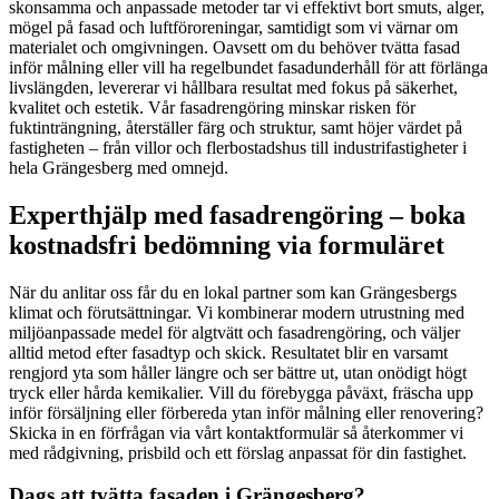
skonsamma och anpassade metoder tar vi effektivt bort smuts, alger,
mögel på fasad och luftföroreningar, samtidigt som vi värnar om
materialet och omgivningen. Oavsett om du behöver tvätta fasad
inför målning eller vill ha regelbundet fasadunderhåll för att förlänga
livslängden, levererar vi hållbara resultat med fokus på säkerhet,
kvalitet och estetik. Vår fasadrengöring minskar risken för
fuktinträngning, återställer färg och struktur, samt höjer värdet på
fastigheten – från villor och flerbostadshus till industrifastigheter i
hela Grängesberg med omnejd.
Experthjälp med fasadrengöring – boka
kostnadsfri bedömning via formuläret
När du anlitar oss får du en lokal partner som kan Grängesbergs
klimat och förutsättningar. Vi kombinerar modern utrustning med
miljöanpassade medel för algtvätt och fasadrengöring, och väljer
alltid metod efter fasadtyp och skick. Resultatet blir en varsamt
rengjord yta som håller längre och ser bättre ut, utan onödigt högt
tryck eller hårda kemikalier. Vill du förebygga påväxt, fräscha upp
inför försäljning eller förbereda ytan inför målning eller renovering?
Skicka in en förfrågan via vårt kontaktformulär så återkommer vi
med rådgivning, prisbild och ett förslag anpassat för din fastighet.
Dags att tvätta fasaden i Grängesberg?