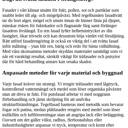
Fasader i vårt klimat utsätts för fukt, pollen, sot och partiklar som
snabbt leder till alg- och mögelpåväxt. Med regelbunden fasadtvätt
tar du bort alger, mögel och smuts innan de hinner fästa på djupet,
minskar risken för fuktskador och flagnande färg samt förlänger
fasadens livslängd. En ren fasad lyfter helhetsintrycket av din
fastighet, ökar trivseln och kan dessutom höja värdet vid försäljning.
Rätt utförd fasadrengöring är också en viktig del i att tvätta fasad
inför målning – ytan blir ren, bärig och redo för bästa vidhäftning.
Med våra skonsamma metoder skyddas materialet samtidigt som vi
når ett varaktigt resultat, särskilt viktigt för träfasader och putsytor
där för hård behandling annars kan orsaka skador.
Anpassade metoder för varje material och byggnad
Varje fasad kräver sin strategi. Vi rengör träfasader med lågtryck,
kontrollerad vattenmängd och medel som löser organiska påväxter
utan att driva in fukt. För putsfasad arbetar vi med noggrann
förbehandling och jämn sköljning för att undvika
strukturförändringar. Tegelfasad hanteras med metodik som bevarar
fogar och patina, medan plåtfasader rengörs med medel som löser
trafikfilm och luftföroreningar utan att angripa lack eller beläggning.
Oavsett om det gäller villor, radhus, flerbostadshus eller
industrifastigheter anpassar vi tryck, temperatur och kemi efter