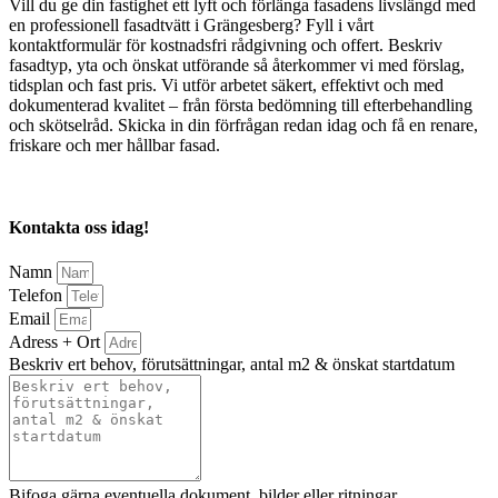
Vill du ge din fastighet ett lyft och förlänga fasadens livslängd med
en professionell fasadtvätt i Grängesberg? Fyll i vårt
kontaktformulär för kostnadsfri rådgivning och offert. Beskriv
fasadtyp, yta och önskat utförande så återkommer vi med förslag,
tidsplan och fast pris. Vi utför arbetet säkert, effektivt och med
dokumenterad kvalitet – från första bedömning till efterbehandling
och skötselråd. Skicka in din förfrågan redan idag och få en renare,
friskare och mer hållbar fasad.
Kontakta oss idag!
Namn
Telefon
Email
Adress + Ort
Beskriv ert behov, förutsättningar, antal m2 & önskat startdatum
Bifoga gärna eventuella dokument, bilder eller ritningar