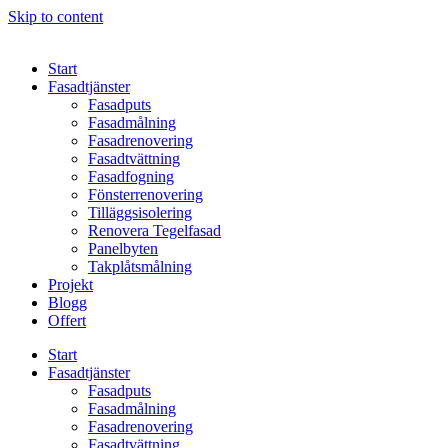
Skip to content
Start
Fasadtjänster
Fasadputs
Fasadmålning
Fasadrenovering
Fasadtvättning
Fasadfogning
Fönsterrenovering
Tilläggsisolering
Renovera Tegelfasad
Panelbyten
Takplåtsmålning
Projekt
Blogg
Offert
Start
Fasadtjänster
Fasadputs
Fasadmålning
Fasadrenovering
Fasadtvättning