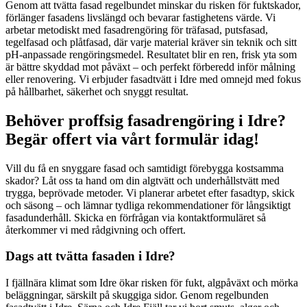
Genom att tvätta fasad regelbundet minskar du risken för fuktskador,
förlänger fasadens livslängd och bevarar fastighetens värde. Vi
arbetar metodiskt med fasadrengöring för träfasad, putsfasad,
tegelfasad och plåtfasad, där varje material kräver sin teknik och sitt
pH-anpassade rengöringsmedel. Resultatet blir en ren, frisk yta som
är bättre skyddad mot påväxt – och perfekt förberedd inför målning
eller renovering. Vi erbjuder fasadtvätt i Idre med omnejd med fokus
på hållbarhet, säkerhet och snyggt resultat.
Behöver proffsig fasadrengöring i Idre?
Begär offert via vårt formulär idag!
Vill du få en snyggare fasad och samtidigt förebygga kostsamma
skador? Låt oss ta hand om din algtvätt och underhållstvätt med
trygga, beprövade metoder. Vi planerar arbetet efter fasadtyp, skick
och säsong – och lämnar tydliga rekommendationer för långsiktigt
fasadunderhåll. Skicka en förfrågan via kontaktformuläret så
återkommer vi med rådgivning och offert.
Dags att tvätta fasaden i Idre?
I fjällnära klimat som Idre ökar risken för fukt, algpåväxt och mörka
beläggningar, särskilt på skuggiga sidor. Genom regelbunden