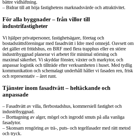
bättre vidhäftning.
– Bidrar till att höja fastighetens marknadsvärde och attraktivitet.
För alla byggnader – från villor till
industrifastigheter
Vi hjälper privatpersoner, fastighetsägare, företag och
bostadsrättsföreningar med fasadtvätt i Idre med omnejd. Oavsett om
det gäller ett fritidshus, en BRF med flera trapphus eller en större
industribyggnad planerar vi arbetet för minimal störning och
maximal säkerhet. Vi skyddar fönster, växter och markytor, och
anpassar logistik och tillträde efter verksamheten i huset. Med tydlig
kommunikation och schemalagt underhåll håller vi fasaden ren, frisk
och representativ – året runt.
Tjänster inom fasadtvätt – heltäckande och
anpassade
– Fasadtvätt av villa, flerbostadshus, kommersiell fastighet och
industribyggnad.
– Borttagning av alger, mögel och ingrodd smuts på alla vanliga
fasadytor.
– Skonsam rengöring av trä-, puts- och tegelfasader med rätt metod
och tryck.