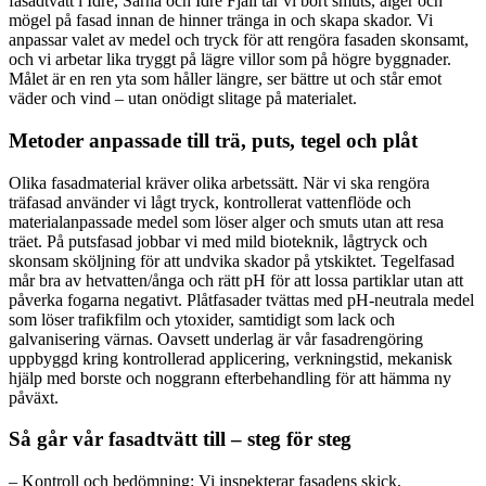
fasadtvätt i Idre, Särna och Idre Fjäll tar vi bort smuts, alger och
mögel på fasad innan de hinner tränga in och skapa skador. Vi
anpassar valet av medel och tryck för att rengöra fasaden skonsamt,
och vi arbetar lika tryggt på lägre villor som på högre byggnader.
Målet är en ren yta som håller längre, ser bättre ut och står emot
väder och vind – utan onödigt slitage på materialet.
Metoder anpassade till trä, puts, tegel och plåt
Olika fasadmaterial kräver olika arbetssätt. När vi ska rengöra
träfasad använder vi lågt tryck, kontrollerat vattenflöde och
materialanpassade medel som löser alger och smuts utan att resa
träet. På putsfasad jobbar vi med mild bioteknik, lågtryck och
skonsam sköljning för att undvika skador på ytskiktet. Tegelfasad
mår bra av hetvatten/ånga och rätt pH för att lossa partiklar utan att
påverka fogarna negativt. Plåtfasader tvättas med pH-neutrala medel
som löser trafikfilm och ytoxider, samtidigt som lack och
galvanisering värnas. Oavsett underlag är vår fasadrengöring
uppbyggd kring kontrollerad applicering, verkningstid, mekanisk
hjälp med borste och noggrann efterbehandling för att hämma ny
påväxt.
Så går vår fasadtvätt till – steg för steg
– Kontroll och bedömning: Vi inspekterar fasadens skick,