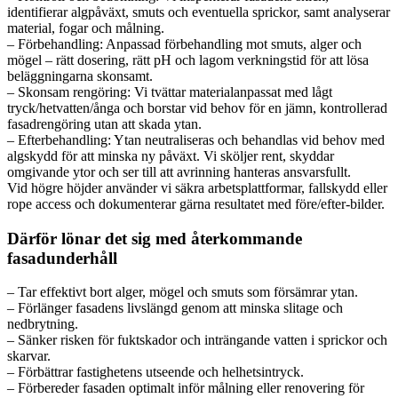
identifierar algpåväxt, smuts och eventuella sprickor, samt analyserar
material, fogar och målning.
– Förbehandling: Anpassad förbehandling mot smuts, alger och
mögel – rätt dosering, rätt pH och lagom verkningstid för att lösa
beläggningarna skonsamt.
– Skonsam rengöring: Vi tvättar materialanpassat med lågt
tryck/hetvatten/ånga och borstar vid behov för en jämn, kontrollerad
fasadrengöring utan att skada ytan.
– Efterbehandling: Ytan neutraliseras och behandlas vid behov med
algskydd för att minska ny påväxt. Vi sköljer rent, skyddar
omgivande ytor och ser till att avrinning hanteras ansvarsfullt.
Vid högre höjder använder vi säkra arbetsplattformar, fallskydd eller
rope access och dokumenterar gärna resultatet med före/efter-bilder.
Därför lönar det sig med återkommande
fasadunderhåll
– Tar effektivt bort alger, mögel och smuts som försämrar ytan.
– Förlänger fasadens livslängd genom att minska slitage och
nedbrytning.
– Sänker risken för fuktskador och inträngande vatten i sprickor och
skarvar.
– Förbättrar fastighetens utseende och helhetsintryck.
– Förbereder fasaden optimalt inför målning eller renovering för