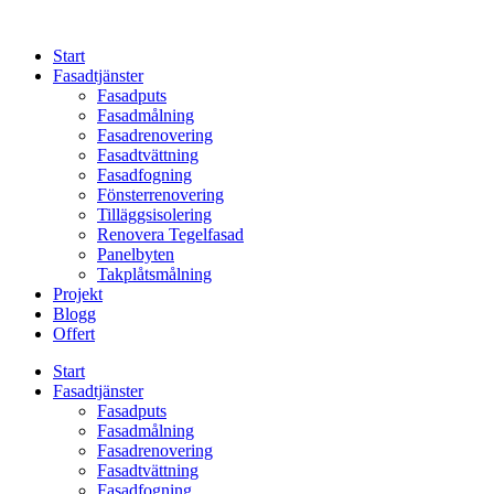
Skip
to
Start
content
Fasadtjänster
Fasadputs
Fasadmålning
Fasadrenovering
Fasadtvättning
Fasadfogning
Fönsterrenovering
Tilläggsisolering
Renovera Tegelfasad
Panelbyten
Takplåtsmålning
Projekt
Blogg
Offert
Start
Fasadtjänster
Fasadputs
Fasadmålning
Fasadrenovering
Fasadtvättning
Fasadfogning