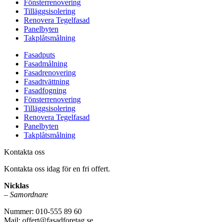
Fönsterrenovering
Tilläggsisolering
Renovera Tegelfasad
Panelbyten
Takplåtsmålning
Fasadputs
Fasadmålning
Fasadrenovering
Fasadtvättning
Fasadfogning
Fönsterrenovering
Tilläggsisolering
Renovera Tegelfasad
Panelbyten
Takplåtsmålning
Kontakta oss
Kontakta oss idag för en fri offert.
Nicklas
–
Samordnare
Nummer: 010-555 89 60
Mail: offert@fasadforetag.se