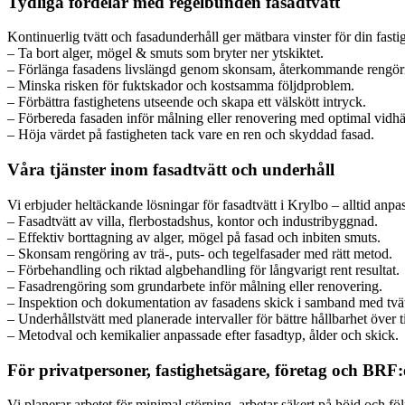
Tydliga fördelar med regelbunden fasadtvätt
Kontinuerlig tvätt och fasadunderhåll ger mätbara vinster för din fasti
– Ta bort alger, mögel & smuts som bryter ner ytskiktet.
– Förlänga fasadens livslängd genom skonsam, återkommande rengör
– Minska risken för fuktskador och kostsamma följdproblem.
– Förbättra fastighetens utseende och skapa ett välskött intryck.
– Förbereda fasaden inför målning eller renovering med optimal vidhä
– Höja värdet på fastigheten tack vare en ren och skyddad fasad.
Våra tjänster inom fasadtvätt och underhåll
Vi erbjuder heltäckande lösningar för fasadtvätt i Krylbo – alltid anpa
– Fasadtvätt av villa, flerbostadshus, kontor och industribyggnad.
– Effektiv borttagning av alger, mögel på fasad och inbiten smuts.
– Skonsam rengöring av trä-, puts- och tegelfasader med rätt metod.
– Förbehandling och riktad algbehandling för långvarigt rent resultat.
– Fasadrengöring som grundarbete inför målning eller renovering.
– Inspektion och dokumentation av fasadens skick i samband med tvät
– Underhållstvätt med planerade intervaller för bättre hållbarhet över t
– Metodval och kemikalier anpassade efter fasadtyp, ålder och skick.
För privatpersoner, fastighetsägare, företag och BRF:
Vi planerar arbetet för minimal störning, arbetar säkert på höjd och föl