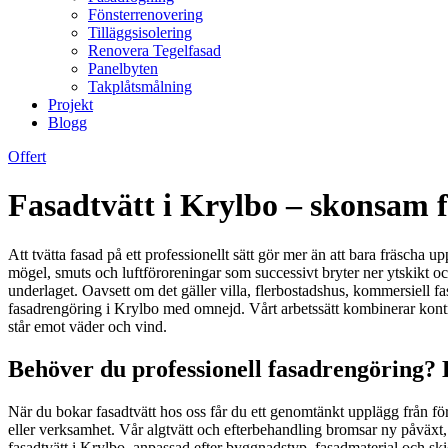
Fönsterrenovering
Tilläggsisolering
Renovera Tegelfasad
Panelbyten
Takplåtsmålning
Projekt
Blogg
Offert
Fasadtvätt i Krylbo – skonsam 
Att tvätta fasad på ett professionellt sätt gör mer än att bara fräscha 
mögel, smuts och luftföroreningar som successivt bryter ner ytskikt o
underlaget. Oavsett om det gäller villa, flerbostadshus, kommersiell fa
fasadrengöring i Krylbo med omnejd. Vårt arbetssätt kombinerar kontroll
står emot väder och vind.
Behöver du professionell fasadrengöring? 
När du bokar fasadtvätt hos oss får du ett genomtänkt upplägg från fö
eller verksamhet. Vår algtvätt och efterbehandling bromsar ny påväxt,
fasadtvätt i Krylbo, anpassad efter byggnadstyp, fasadmaterial och ski