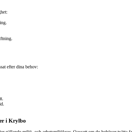
ghet:
ing.
ftning.
ssat efter dina behov:
t.
id.
er i Krylbo
jer gällande miljö- och arbetsmiljökrav. Oavsett om du behöver tvätta fas