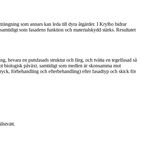
trängning som annars kan leda till dyra åtgärder. I Krylbo bidrar
, samtidigt som fasadens funktion och materialskydd stärks. Resultatet
ng, bevara en putsfasads struktur och färg, och tvätta en tegelfasad så
iv mot biologisk påväxt, samtidigt som medlen är skonsamma mot
gtryck, förbehandling och efterbehandling) efter fasadtyp och skick för
lstvätt.