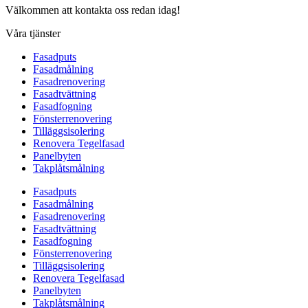
Välkommen att kontakta oss redan idag!
Våra tjänster
Fasadputs
Fasadmålning
Fasadrenovering
Fasadtvättning
Fasadfogning
Fönsterrenovering
Tilläggsisolering
Renovera Tegelfasad
Panelbyten
Takplåtsmålning
Fasadputs
Fasadmålning
Fasadrenovering
Fasadtvättning
Fasadfogning
Fönsterrenovering
Tilläggsisolering
Renovera Tegelfasad
Panelbyten
Takplåtsmålning