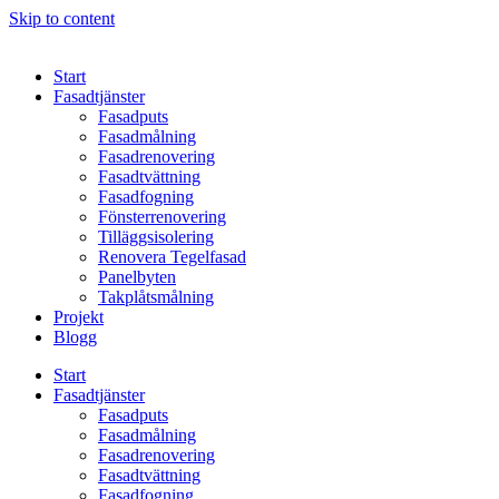
Skip to content
Start
Fasadtjänster
Fasadputs
Fasadmålning
Fasadrenovering
Fasadtvättning
Fasadfogning
Fönsterrenovering
Tilläggsisolering
Renovera Tegelfasad
Panelbyten
Takplåtsmålning
Projekt
Blogg
Start
Fasadtjänster
Fasadputs
Fasadmålning
Fasadrenovering
Fasadtvättning
Fasadfogning