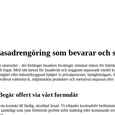
fasadrengöring som bevarar och
upp utseendet – det förlänger fasadens livslängd, minskar risken för fukts
ch fogar. Med rätt metod för fasadtvätt och noggrant anpassade medel ka
stighet eller industribyggnad hjälper vi privatpersoner, fastighetsägare
erat vattentryck, miljömärkta produkter och metodval anpassat efter träf
Begär offert via vårt formulär
rsta kontakt till färdig, skyddad fasad. Vi erbjuder kostnadsfri bedömni
 samtidigt som ytan förbereds perfekt inför målning eller kommande ren
ck.