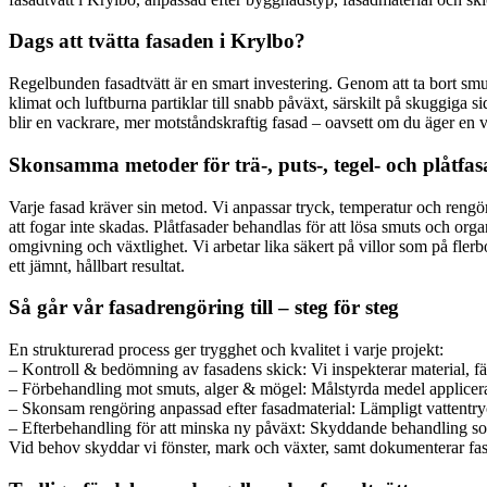
Dags att tvätta fasaden i Krylbo?
Regelbunden fasadtvätt är en smart investering. Genom att ta bort smut
klimat och luftburna partiklar till snabb påväxt, särskilt på skuggiga
blir en vackrare, mer motståndskraftig fasad – oavsett om du äger en v
Skonsamma metoder för trä-, puts-, tegel- och plåtfas
Varje fasad kräver sin metod. Vi anpassar tryck, temperatur och rengör
att fogar inte skadas. Plåtfasader behandlas för att lösa smuts och or
omgivning och växtlighet. Vi arbetar lika säkert på villor som på flerb
ett jämnt, hållbart resultat.
Så går vår fasadrengöring till – steg för steg
En strukturerad process ger trygghet och kvalitet i varje projekt:
– Kontroll & bedömning av fasadens skick: Vi inspekterar material, färg
– Förbehandling mot smuts, alger & mögel: Målstyrda medel appliceras 
– Skonsam rengöring anpassad efter fasadmaterial: Lämpligt vattentryc
– Efterbehandling för att minska ny påväxt: Skyddande behandling som b
Vid behov skyddar vi fönster, mark och växter, samt dokumenterar fasa