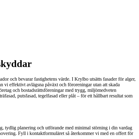
 skyddar
kador och bevarar fastighetens värde. I Krylbo utsätts fasader för alger,
n vi effektivt avlägsna påväxt och föroreningar utan att skada
, företag och bostadsrättsföreningar med trygg, miljömedveten
asad, putsfasad, tegelfasad eller plåt – för ett hållbart resultat som
ng, tydlig planering och utförande med minimal störning i din vardag
overing. Fyll i kontaktformuläret så återkommer vi med en offert för