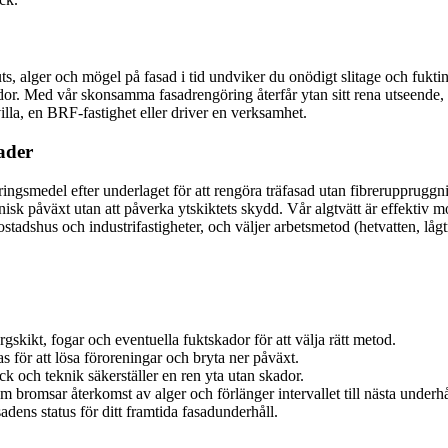
s, alger och mögel på fasad i tid undviker du onödigt slitage och fuktin
 sidor. Med vår skonsamma fasadrengöring återfår ytan sitt rena utseende
illa, en BRF-fastighet eller driver en verksamhet.
ader
ingsmedel efter underlaget för att rengöra träfasad utan fibreruppruggni
ganisk påväxt utan att påverka ytskiktets skydd. Vår algtvätt är effekt
ostadshus och industrifastigheter, och väljer arbetsmetod (hetvatten, lå
skikt, fogar och eventuella fuktskador för att välja rätt metod.
för att lösa föroreningar och bryta ner påväxt.
k och teknik säkerställer en ren yta utan skador.
romsar återkomst av alger och förlänger intervallet till nästa underhål
dens status för ditt framtida fasadunderhåll.