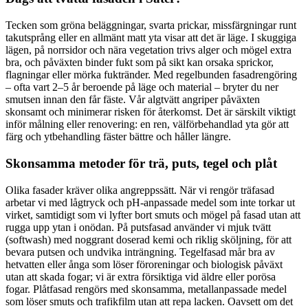
Tecken som gröna beläggningar, svarta prickar, missfärgningar runt
takutsprång eller en allmänt matt yta visar att det är läge. I skuggiga
lägen, på norrsidor och nära vegetation trivs alger och mögel extra
bra, och påväxten binder fukt som på sikt kan orsaka sprickor,
flagningar eller mörka fuktränder. Med regelbunden fasadrengöring
– ofta vart 2–5 år beroende på läge och material – bryter du ner
smutsen innan den får fäste. Vår algtvätt angriper påväxten
skonsamt och minimerar risken för återkomst. Det är särskilt viktigt
inför målning eller renovering: en ren, välförbehandlad yta gör att
färg och ytbehandling fäster bättre och håller längre.
Skonsamma metoder för trä, puts, tegel och plåt
Olika fasader kräver olika angreppssätt. När vi rengör träfasad
arbetar vi med lågtryck och pH-anpassade medel som inte torkar ut
virket, samtidigt som vi lyfter bort smuts och mögel på fasad utan att
rugga upp ytan i onödan. På putsfasad använder vi mjuk tvätt
(softwash) med noggrant doserad kemi och riklig sköljning, för att
bevara putsen och undvika inträngning. Tegelfasad mår bra av
hetvatten eller ånga som löser föroreningar och biologisk påväxt
utan att skada fogar; vi är extra försiktiga vid äldre eller porösa
fogar. Plåtfasad rengörs med skonsamma, metallanpassade medel
som löser smuts och trafikfilm utan att repa lacken. Oavsett om det