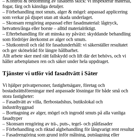
– Kontroll & bedömning av fasadens skick: vi inspekterar material,
fogar, färg och känsliga detaljer.
– Förbehandling mot smuts, alger & mögel: anpassad applicering
som verkar på djupet utan att skada underlaget.
– Skonsam rengöring anpassad efter fasadmaterial: lågtryck,
hetvatten/ånga eller borste – alltid materialriktigt.
– Efterbehandling för att minska ny påväxt: skyddande behandling
som fördröjer återkomst av alger och smuts.
– Slutkontroll och råd för fasadunderhåll: vi säkerställer resultatet
och ger skötselråd för längre hållbarhet.
Allt arbete sker med rätt fallskydd och lift där det behövs, och vi
håller arbetsplatsen ren och säker under hela uppdraget.
Tjänster vi utför vid fasadtvätt i Säter
Vi hjälper privatpersoner, fastighetsägare, företag och
bostadsrättsföreningar med anpassade lösningar för både små och
stora fastigheter:
– Fasadtvätt av villa, flerbostadshus, butikslokal och
industribyggnad
– Borttagning av alger, mögel och ingrodd smuts på alla vanliga
fasadtyper
– Skonsam rengöring av trä-, puts-, tegel- och plåtfasader
– Förbehandling och riktad algbehandling för långvarigt rent resultat
– Fasadrengöring som grund inför målning, putslagning eller