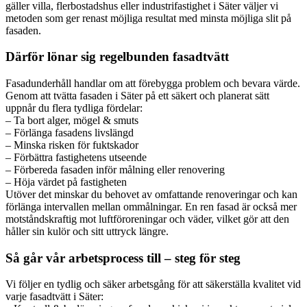
gäller villa, flerbostadshus eller industrifastighet i Säter väljer vi
metoden som ger renast möjliga resultat med minsta möjliga slit på
fasaden.
Därför lönar sig regelbunden fasadtvätt
Fasadunderhåll handlar om att förebygga problem och bevara värde.
Genom att tvätta fasaden i Säter på ett säkert och planerat sätt
uppnår du flera tydliga fördelar:
– Ta bort alger, mögel & smuts
– Förlänga fasadens livslängd
– Minska risken för fuktskador
– Förbättra fastighetens utseende
– Förbereda fasaden inför målning eller renovering
– Höja värdet på fastigheten
Utöver det minskar du behovet av omfattande renoveringar och kan
förlänga intervallen mellan ommålningar. En ren fasad är också mer
motståndskraftig mot luftföroreningar och väder, vilket gör att den
håller sin kulör och sitt uttryck längre.
Så går vår arbetsprocess till – steg för steg
Vi följer en tydlig och säker arbetsgång för att säkerställa kvalitet vid
varje fasadtvätt i Säter: