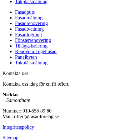
Takplåtsmålning
Fasadputs
Fasadmålning
Fasadrenovering
Fasadtvättning
Fasadfogning
Fönsterrenovering
Tilläggsisolering
Renovera Tegelfasad
Panelbyten
Takplåtsmålning
Kontakta oss
Kontakta oss idag för en fri offert.
Nicklas
–
Samordnare
Nummer: 010-555 89 60
Mail: offert@fasadforetag.se
Integritetspolicy
Sitemap