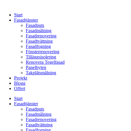
Skip
to
Start
content
Fasadtjänster
Fasadputs
Fasadmålning
Fasadrenovering
Fasadtvättning
Fasadfogning
Fönsterrenovering
Tilläggsisolering
Renovera Tegelfasad
Panelbyten
Takplåtsmålning
Projekt
Blogg
Offert
Start
Fasadtjänster
Fasadputs
Fasadmålning
Fasadrenovering
Fasadtvättning
Fasadfogning