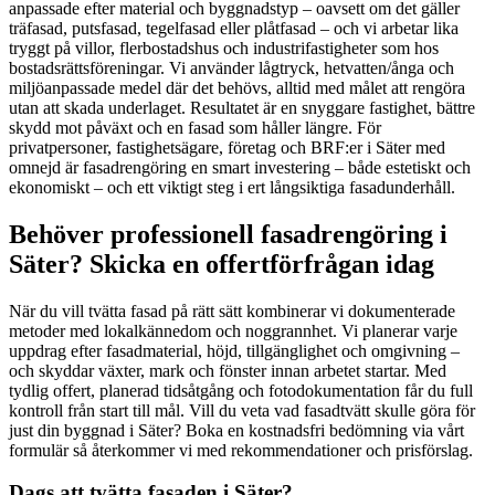
anpassade efter material och byggnadstyp – oavsett om det gäller
träfasad, putsfasad, tegelfasad eller plåtfasad – och vi arbetar lika
tryggt på villor, flerbostadshus och industrifastigheter som hos
bostadsrättsföreningar. Vi använder lågtryck, hetvatten/ånga och
miljöanpassade medel där det behövs, alltid med målet att rengöra
utan att skada underlaget. Resultatet är en snyggare fastighet, bättre
skydd mot påväxt och en fasad som håller längre. För
privatpersoner, fastighetsägare, företag och BRF:er i Säter med
omnejd är fasadrengöring en smart investering – både estetiskt och
ekonomiskt – och ett viktigt steg i ert långsiktiga fasadunderhåll.
Behöver professionell fasadrengöring i
Säter? Skicka en offertförfrågan idag
När du vill tvätta fasad på rätt sätt kombinerar vi dokumenterade
metoder med lokalkännedom och noggrannhet. Vi planerar varje
uppdrag efter fasadmaterial, höjd, tillgänglighet och omgivning –
och skyddar växter, mark och fönster innan arbetet startar. Med
tydlig offert, planerad tidsåtgång och fotodokumentation får du full
kontroll från start till mål. Vill du veta vad fasadtvätt skulle göra för
just din byggnad i Säter? Boka en kostnadsfri bedömning via vårt
formulär så återkommer vi med rekommendationer och prisförslag.
Dags att tvätta fasaden i Säter?