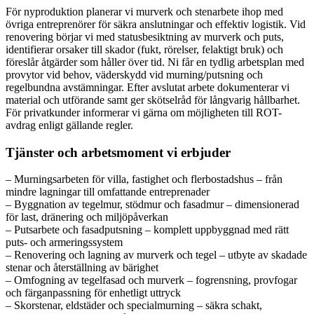
För nyproduktion planerar vi murverk och stenarbete ihop med
övriga entreprenörer för säkra anslutningar och effektiv logistik. Vid
renovering börjar vi med statusbesiktning av murverk och puts,
identifierar orsaker till skador (fukt, rörelser, felaktigt bruk) och
föreslår åtgärder som håller över tid. Ni får en tydlig arbetsplan med
provytor vid behov, väderskydd vid murning/putsning och
regelbundna avstämningar. Efter avslutat arbete dokumenterar vi
material och utförande samt ger skötselråd för långvarig hållbarhet.
För privatkunder informerar vi gärna om möjligheten till ROT-
avdrag enligt gällande regler.
Tjänster och arbetsmoment vi erbjuder
– Murningsarbeten för villa, fastighet och flerbostadshus – från
mindre lagningar till omfattande entreprenader
– Byggnation av tegelmur, stödmur och fasadmur – dimensionerad
för last, dränering och miljöpåverkan
– Putsarbete och fasadputsning – komplett uppbyggnad med rätt
puts- och armeringssystem
– Renovering och lagning av murverk och tegel – utbyte av skadade
stenar och återställning av bärighet
– Omfogning av tegelfasad och murverk – fogrensning, provfogar
och färganpassning för enhetligt uttryck
– Skorstenar, eldstäder och specialmurning – säkra schakt,