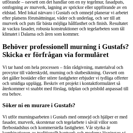
utförande – oavsett om det handlar om en ny tegelmur, fasadputs,
omfogning av murverk, lagning av sprickor eller uppförande av en
eldstad. Med lokal närvaro i Gustafs och omnejd planerar vi arbetet
efter platsens förutsättningar, väder och underlag, och ser till att
murverk och puts får bästa möjliga hållfasthet och finish. Resultatet
är vackra fasader, robusta konstruktioner och tegelarbeten som tål
klimatet i Dalarna och åren som kommer.
Behöver professionell murning i Gustafs?
Skicka er förfrågan via formuläret
Vi tar hand om hela processen – från rådgivning, materialval och
provytor till väderskydd, murning och slutbesiktning. Oavsett om
det gäller bostäder eller större fastigheter erbjuder vi tydliga offerter
och smidiga upplägg. Beskriv ert projekt i kontaktformuläret så
återkommer vi snabbt med förslag, tidplan och prisbild anpassad till
era behov.
Söker ni en murare i Gustafs?
Vi utför murningsarbeten i Gustafs med omnejd och hjälper er med
fasader, murverk, skorstenar och tegelarbete i såväl villor som
flerbostadshus och kommersiella fastigheter. Vår styrka är
kombinationen av traditionellt hantverk och moderna lösningar: vi