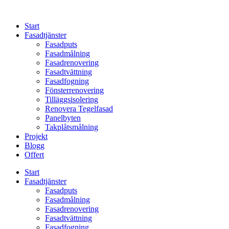
Skip
to
Start
content
Fasadtjänster
Fasadputs
Fasadmålning
Fasadrenovering
Fasadtvättning
Fasadfogning
Fönsterrenovering
Tilläggsisolering
Renovera Tegelfasad
Panelbyten
Takplåtsmålning
Projekt
Blogg
Offert
Start
Fasadtjänster
Fasadputs
Fasadmålning
Fasadrenovering
Fasadtvättning
Fasadfogning