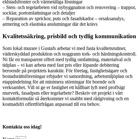
eldstadsfronter och värmetåliga lösningar
– Sten- och tegelarbeten vid nybyggnation och renovering – trappor,
socklar, portomfattningar och detaljer
– Reparation av sprickor, puts och fasadskador – orsaksanalys,
armering och elastiska anslutningar där det krävs
Kvalitetssäkring, prisbild och tydlig kommunikation
Som lokal murare i Gustafs arbetar vi med fasta kvalitetsrutiner,
väderskyddad produktion och noggrann tork- och härdningskontroll.
Ni får en transparent offert med tydlig omfattning, materialval och
tidplan – vi kan arbeta med fast pris eller löpande debitering
beroende på projektets karaktär. För företag, fastighetsägare och
bostadsrättsföreningar erbjuder vi samordning, arbetsmiljöplan och
etappindelning för att minimera störningar för boende och
verksamhet. Vill ni ge er fastighet ett hållbart lyft med proffsigt
murverk, fasadputs eller tegelarbete? Beskriv ert projekt i vårt
kontaktformulär så återkommer vi snabbt med rådgivning och en
kostnadsfri offertförfrågan anpassad till era behov.
Kontakta oss idag!