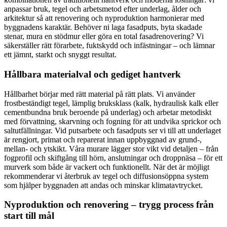
anpassar bruk, tegel och arbetsmetod efter underlag, ålder och
arkitektur så att renovering och nyproduktion harmonierar med
byggnadens karaktär. Behöver ni laga fasadputs, byta skadade
stenar, mura en stödmur eller göra en total fasadrenovering? Vi
säkerställer rätt förarbete, fuktskydd och infästningar – och lämnar
ett jämnt, starkt och snyggt resultat.
Hållbara materialval och gediget hantverk
Hållbarhet börjar med rätt material på rätt plats. Vi använder
frostbeständigt tegel, lämplig bruksklass (kalk, hydraulisk kalk eller
cementbundna bruk beroende på underlag) och arbetar metodiskt
med förvattning, skarvning och fogning för att undvika sprickor och
saltutfällningar. Vid putsarbete och fasadputs ser vi till att underlaget
är rengjort, primat och reparerat innan uppbyggnad av grund-,
mellan- och ytskikt. Våra murare lägger stor vikt vid detaljen – från
fogprofil och skiftgång till hörn, anslutningar och droppnäsa – för ett
murverk som både är vackert och funktionellt. När det är möjligt
rekommenderar vi återbruk av tegel och diffusionsöppna system
som hjälper byggnaden att andas och minskar klimatavtrycket.
Nyproduktion och renovering – trygg process från
start till mål