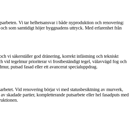
gsarbeten. Vi tar helhetsansvar i både nyproduktion och renovering:
 – och som samtidigt höjer byggnadens uttryck. Med erfarenhet från
h vi säkerställer god dränering, korrekt infästning och tekniskt
h vid tegelmur prioriterar vi frostbeständigt tegel, välavvägd fog och
tödmur, putsad fasad eller ett avancerat specialuppdrag.
arbetet. Vid renovering börjar vi med statusbesiktning av murverk,
 av skadade partier, kompletterande putsarbete eller hel fasadputs med
ruktionen.