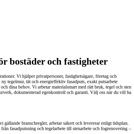
r bostäder och fastigheter
ioner. Vi hjälper privatpersoner, fastighetsägare, företag och
n ny tegelmur, tät och energieffektiv fasadputs, exakt putsarbete
 och dina behov. Vi arbetar materialsmart med rätt bruk, tegel och sten
t murverk, dokumenterad egenkontroll och garanti. Välj oss när du vill ha
 gällande branschregler, arbetar säkert och levererar enligt tidsplan.
n fasadputsning och tegelarbete till stenarbete och fogrenovering –