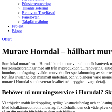
Fönsterrenovering
Tilläggsisolering
Renovera Tegelfasad
Panelbyten
Takplåtsmålning
Projekt
Blogg
Offert
Murare Horndal – hållbart murve
Som lokal murarfirma i Horndal kombinerar vi traditionellt hantverk m
bostadsrättsföreningar med allt från nyproduktion till renovering, allt
inomhus, omfogning av äldre murverk eller specialmurning av skorstenar
för lång livslängd och minimalt underhåll, och vi planerar varje moment 
murare i Horndal som levererar kvalitet och trygghet i varje detalj.
Behöver ni murningsservice i Horndal? Ski
Vi erbjuder snabb återkoppling, tydliga kostnadsförslag och en lösnings
Med lokalkännedom om underlag, fuktförhållanden och väderpåverkan 
så att ditt projekt blir både vackert och hållbart.