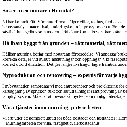
Söker ni en murare i Horndal?
Ni har kommit rätt. Vår murarfirma hjälper villor, radhus, flerbostad
behovsanalys, materialval, underlagskontroll, provytor och utförande. 
såväl äldre tegelhus som modern arkitektur kan vi bevara karaktären e
Hållbart byggt från grunden – rätt material, rätt meto
Hållbar murning börjar med noggrann förberedelse. Vi anpassar brukets
korrekta detaljer vid avslut, anslutningar och öppningar. Vid fasadputs
korrekt utförd dilatation. Det ger längre livslängd, lägre framtida under
Nyproduktion och renovering – expertis för varje by
I nybyggnation samordnar vi med entreprenörer och projektering för ef
kartläggning av sprickor, fukt och saltutfällningar samt provning av b
lämpligt system. Målet är att bevara så mycket som möjligt, återskapa 
Våra tjänster inom murning, puts och sten
Vi erbjuder ett komplett utbud för både bostäder och fastigheter i Hor
– Murningsarbeten för villa, fastighet & flerbostadshus