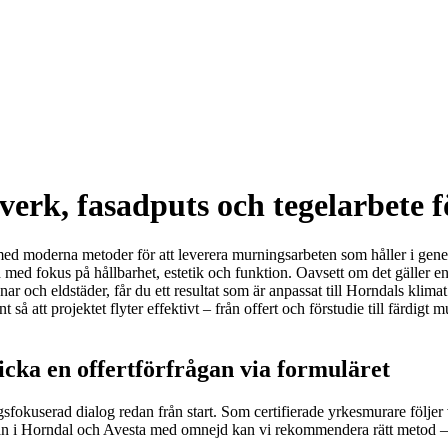
rk, fasadputs och tegelarbete fö
ed moderna metoder för att leverera murningsarbeten som håller i generat
id med fokus på hållbarhet, estetik och funktion. Oavsett om det gäller e
 och eldstäder, får du ett resultat som är anpassat till Horndals klimat
så att projektet flyter effektivt – från offert och förstudie till färdig
cka en offertförfrågan via formuläret
fokuserad dialog redan från start. Som certifierade yrkesmurare följer vi
i Horndal och Avesta med omnejd kan vi rekommendera rätt metod – frå