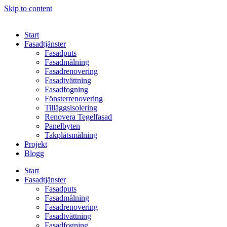
Skip to content
Start
Fasadtjänster
Fasadputs
Fasadmålning
Fasadrenovering
Fasadtvättning
Fasadfogning
Fönsterrenovering
Tilläggsisolering
Renovera Tegelfasad
Panelbyten
Takplåtsmålning
Projekt
Blogg
Start
Fasadtjänster
Fasadputs
Fasadmålning
Fasadrenovering
Fasadtvättning
Fasadfogning