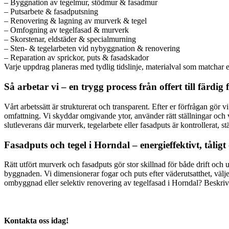
– Byggnation av tegelmur, stödmur & fasadmur
– Putsarbete & fasadputsning
– Renovering & lagning av murverk & tegel
– Omfogning av tegelfasad & murverk
– Skorstenar, eldstäder & specialmurning
– Sten- & tegelarbeten vid nybyggnation & renovering
– Reparation av sprickor, puts & fasadskador
Varje uppdrag planeras med tydlig tidslinje, materialval som matchar e
Så arbetar vi – en trygg process från offert till färdig 
Vårt arbetssätt är strukturerat och transparent. Efter er förfrågan gör 
omfattning. Vi skyddar omgivande ytor, använder rätt ställningar o
slutleverans där murverk, tegelarbete eller fasadputs är kontrollerat, st
Fasadputs och tegel i Horndal – energieffektivt, tåligt
Rätt utfört murverk och fasadputs gör stor skillnad för både drift och 
byggnaden. Vi dimensionerar fogar och puts efter väderutsatthet, väljer 
ombyggnad eller selektiv renovering av tegelfasad i Horndal? Beskriv
Kontakta oss idag!