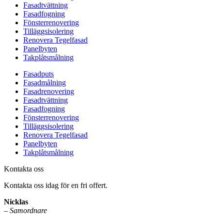
Fasadtvättning
Fasadfogning
Fönsterrenovering
Tilläggsisolering
Renovera Tegelfasad
Panelbyten
Takplåtsmålning
Fasadputs
Fasadmålning
Fasadrenovering
Fasadtvättning
Fasadfogning
Fönsterrenovering
Tilläggsisolering
Renovera Tegelfasad
Panelbyten
Takplåtsmålning
Kontakta oss
Kontakta oss idag för en fri offert.
Nicklas
–
Samordnare