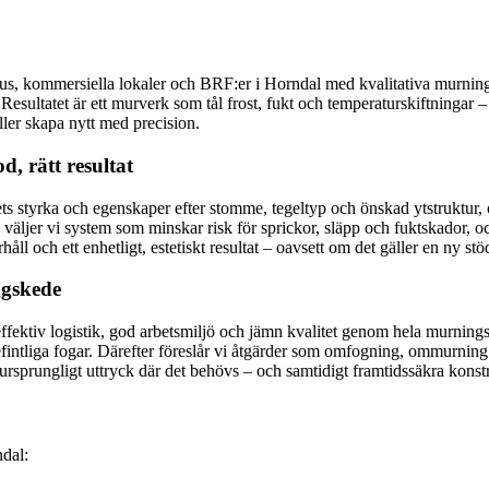
shus, kommersiella lokaler och BRF:er i Horndal med kvalitativa murnin
Resultatet är ett murverk som tål frost, fukt och temperaturskiftningar
ller skapa nytt med precision.
d, rätt resultat
 styrka och egenskaper efter stomme, tegeltyp och önskad ytstruktur, oc
 väljer vi system som minskar risk för sprickor, släpp och fuktskador, oc
håll och ett enhetligt, estetiskt resultat – oavsett om det gäller en ny s
ggskede
fektiv logistik, god arbetsmiljö och jämn kvalitet genom hela murnings
efintliga fogar. Därefter föreslår vi åtgärder som omfogning, ommurning
ursprungligt uttryck där det behövs – och samtidigt framtidssäkra konst
ndal: