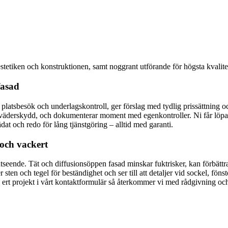
stetiken och konstruktionen, samt noggrant utförande för högsta kvalite
fasad
vi platsbesök och underlagskontroll, ger förslag med tydlig prissättning o
ch väderskydd, och dokumenterar moment med egenkontroller. Ni får lö
ädat och redo för lång tjänstgöring – alltid med garanti.
 och vackert
utseende. Tät och diffusionsöppen fasad minskar fuktrisker, kan förbättra
sten och tegel för beständighet och ser till att detaljer vid sockel, föns
 ert projekt i vårt kontaktformulär så återkommer vi med rådgivning och