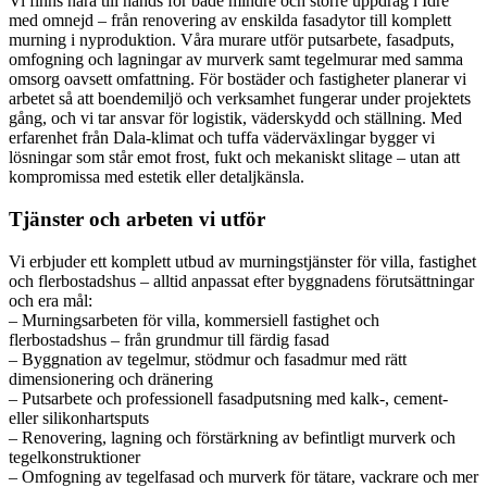
Vi finns nära till hands för både mindre och större uppdrag i Idre
med omnejd – från renovering av enskilda fasadytor till komplett
murning i nyproduktion. Våra murare utför putsarbete, fasadputs,
omfogning och lagningar av murverk samt tegelmurar med samma
omsorg oavsett omfattning. För bostäder och fastigheter planerar vi
arbetet så att boendemiljö och verksamhet fungerar under projektets
gång, och vi tar ansvar för logistik, väderskydd och ställning. Med
erfarenhet från Dala-klimat och tuffa väderväxlingar bygger vi
lösningar som står emot frost, fukt och mekaniskt slitage – utan att
kompromissa med estetik eller detaljkänsla.
Tjänster och arbeten vi utför
Vi erbjuder ett komplett utbud av murningstjänster för villa, fastighet
och flerbostadshus – alltid anpassat efter byggnadens förutsättningar
och era mål:
– Murningsarbeten för villa, kommersiell fastighet och
flerbostadshus – från grundmur till färdig fasad
– Byggnation av tegelmur, stödmur och fasadmur med rätt
dimensionering och dränering
– Putsarbete och professionell fasadputsning med kalk-, cement-
eller silikonhartsputs
– Renovering, lagning och förstärkning av befintligt murverk och
tegelkonstruktioner
– Omfogning av tegelfasad och murverk för tätare, vackrare och mer