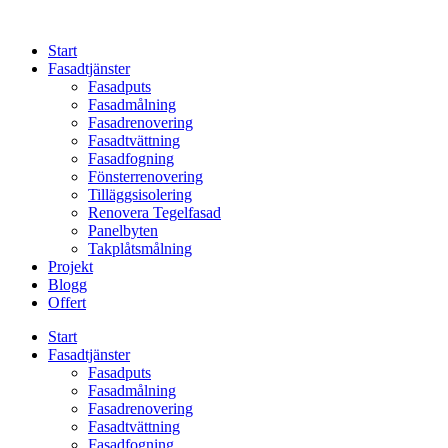
Skip
to
Start
content
Fasadtjänster
Fasadputs
Fasadmålning
Fasadrenovering
Fasadtvättning
Fasadfogning
Fönsterrenovering
Tilläggsisolering
Renovera Tegelfasad
Panelbyten
Takplåtsmålning
Projekt
Blogg
Offert
Start
Fasadtjänster
Fasadputs
Fasadmålning
Fasadrenovering
Fasadtvättning
Fasadfogning