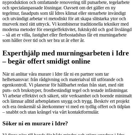
nyproduktion och omfattande renovering till putsarbete, tegelarbete
och specialanpassade lösningar. Oavsett om det gäller en ny
tegelmur, fasadputs som tål Idres klimat eller stenarbete invändigt
och utvändigt arbetar vi metodiskt för att skapa slitstarka ytor och
murverk med rätt uttryck. Vi kombinerar traditionella tekniker med
moderna metoder för energieffektivitet, fuktskydd och god livslängd
– så att er villa, fastighet eller flerbostadshus får ett murningarbete
som håller över tid och ser bra ut år efter år.
Experthjälp med murningsarbeten i Idre
– begär offert smidigt online
När ni anlitar våra murare i Idre får ni en partner som tar
helhetsansvar: från rådgivning och materialval till utförande och
egenkontroll. Vi planerar för hållbarhet redan från start, med rätt
puts- och brukstyper, frostbeständigt tegel och testade infästningar.
Vi arbetar effektivt och säkert, stör verksamhet och boende minimalt
och lämnar alltid arbetsplatsen snygg och trygg. Beskriv ert projekt
och era önskemål så återkommer vi med en tydlig offert och tidplan
– snabbt och utan krångel via vårt kontaktformulär.
Söker ni en murare i Idre?