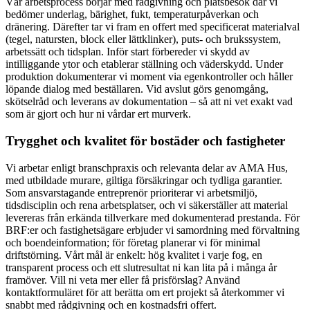
Vår arbetsprocess börjar med rådgivning och platsbesök där vi
bedömer underlag, bärighet, fukt, temperaturpåverkan och
dränering. Därefter tar vi fram en offert med specificerat materialval
(tegel, natursten, block eller lättklinker), puts- och brukssystem,
arbetssätt och tidsplan. Inför start förbereder vi skydd av
intilliggande ytor och etablerar ställning och väderskydd. Under
produktion dokumenterar vi moment via egenkontroller och håller
löpande dialog med beställaren. Vid avslut görs genomgång,
skötselråd och leverans av dokumentation – så att ni vet exakt vad
som är gjort och hur ni vårdar ert murverk.
Trygghet och kvalitet för bostäder och fastigheter
Vi arbetar enligt branschpraxis och relevanta delar av AMA Hus,
med utbildade murare, giltiga försäkringar och tydliga garantier.
Som ansvarstagande entreprenör prioriterar vi arbetsmiljö,
tidsdisciplin och rena arbetsplatser, och vi säkerställer att material
levereras från erkända tillverkare med dokumenterad prestanda. För
BRF:er och fastighetsägare erbjuder vi samordning med förvaltning
och boendeinformation; för företag planerar vi för minimal
driftstörning. Vårt mål är enkelt: hög kvalitet i varje fog, en
transparent process och ett slutresultat ni kan lita på i många år
framöver. Vill ni veta mer eller få prisförslag? Använd
kontaktformuläret för att berätta om ert projekt så återkommer vi
snabbt med rådgivning och en kostnadsfri offert.