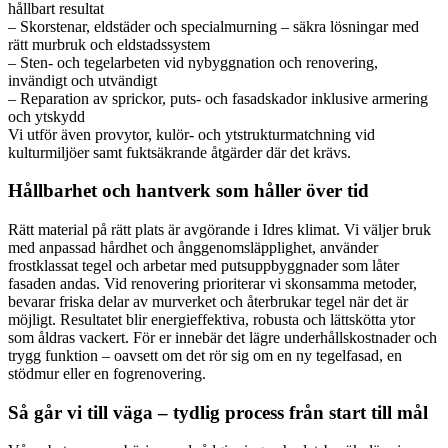
hållbart resultat
– Skorstenar, eldstäder och specialmurning – säkra lösningar med
rätt murbruk och eldstadssystem
– Sten- och tegelarbeten vid nybyggnation och renovering,
invändigt och utvändigt
– Reparation av sprickor, puts- och fasadskador inklusive armering
och ytskydd
Vi utför även provytor, kulör- och ytstrukturmatchning vid
kulturmiljöer samt fuktsäkrande åtgärder där det krävs.
Hållbarhet och hantverk som håller över tid
Rätt material på rätt plats är avgörande i Idres klimat. Vi väljer bruk
med anpassad hårdhet och ånggenomsläpplighet, använder
frostklassat tegel och arbetar med putsuppbyggnader som låter
fasaden andas. Vid renovering prioriterar vi skonsamma metoder,
bevarar friska delar av murverket och återbrukar tegel när det är
möjligt. Resultatet blir energieffektiva, robusta och lättskötta ytor
som åldras vackert. För er innebär det lägre underhållskostnader och
trygg funktion – oavsett om det rör sig om en ny tegelfasad, en
stödmur eller en fogrenovering.
Så går vi till väga – tydlig process från start till mål