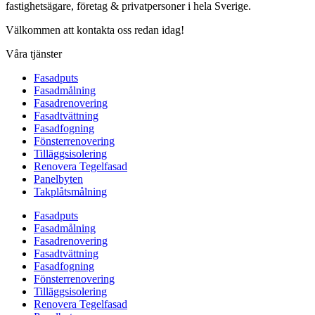
fastighetsägare, företag & privatpersoner i hela Sverige.
Välkommen att kontakta oss redan idag!
Våra tjänster
Fasadputs
Fasadmålning
Fasadrenovering
Fasadtvättning
Fasadfogning
Fönsterrenovering
Tilläggsisolering
Renovera Tegelfasad
Panelbyten
Takplåtsmålning
Fasadputs
Fasadmålning
Fasadrenovering
Fasadtvättning
Fasadfogning
Fönsterrenovering
Tilläggsisolering
Renovera Tegelfasad