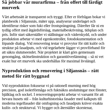
Så jobbar vår murarfirma – från offert till färdigt
murverk
Vårt arbetssätt är transparent och tryggt. Efter er förfrågan bokar vi
platsbesök i Siljansnäs, mäter upp, analyserar underlaget och
identifierar risker som fukt eller frostsprängning. Därefter får ni en
tydlig offert med åtgärdsförslag, materialbeskrivning, tidsplan och
pris. Inför start säkerställer vi ställningar och väderskydd, och under
produktion arbetar vi med egenkontroller, fotodokumentation och
löpande dialog. Vid renovering testar vi provytor för rätt kulör och
struktur på fasadputs, och vid tegelarbete lägger vi provförband för
att säkra slututseendet. När projektet är klart görs gemensam
genomgång, skötselinstruktion och garantiöverlämning – så ni vet
exakt hur ert murverk ska underhållas för maximal livslängd.
Nyproduktion och renovering i Siljansnäs – rätt
metod för rätt byggnad
Vid nyproduktion fokuserar vi på rationell murning med hög
precision, god isolerförmåga och fuktsäkra anslutningar mot fönster,
bjälklag och sockel. I renoveringsprojekt arbetar vi varsamt för att
bevara husets stil – från kulturhistoriska fasader med kalkputs till
moderna tegelfasader där omfogning och fasadputs kräver exakta
kulör- och strukturval. Vi bygger och återställer skorstenar,