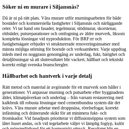
Söker ni en murare i Siljansnäs?
Då är ni på rätt plats. Våra murare utför murningsarbeten för både
bostäder och kommersiella fastigheter i Siljansnäs och närliggande
orter. Vi tar hand om fasader, tegelmurar, stödmurar, skorstenar,
eldstäder, putsreparationer och omfogning av äldre murverk, liksom
kompletta lösningar vid nyproduktion. För BRF:er och
fastighetsägare erbjuder vi strukturerade renoveringsinsatser med
minsta möjliga störning för boende och verksamheter. Varje uppdrag
inleds med en noggrann genomgång av underlag, fukt, bärighet och
detaljlösningar så att slutresultatet blir vackert, hållbart och tekniskt
korrekt enligt svenska branschregler.
Hållbarhet och hantverk i varje detalj
Rätt metod och material är avgörande för ett murverk som håller i
generationer. Vi anpassar murning och putsarbete efter byggnadens
ålder, klimatpåverkan och underlag – från varsam restaurering med
kalkbruk till robusta lösningar med cementbundna system där det
krävs. Våra murare arbetar med droppnäsa, rörelsefogar, korrekt
infästning och dränerande skikt för att minimera fukt- och
frostskador. Vid fasadputs prioriterar vi diffusionsöppna system som
låter huset andas, och vid tegelarbete väljer vi lämplig fogtyp, kulör
och mönsterförband för ett harmoniskt uttryck. Resultatet blir en