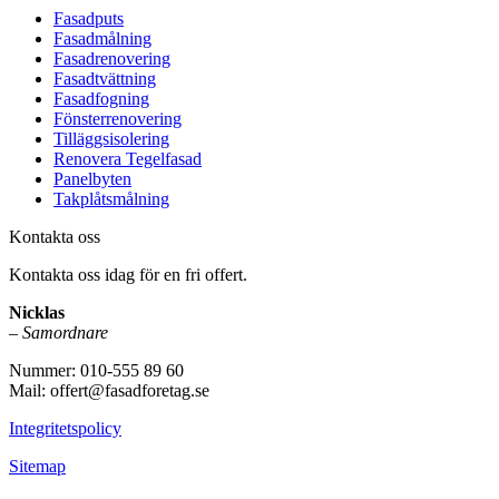
Fasadputs
Fasadmålning
Fasadrenovering
Fasadtvättning
Fasadfogning
Fönsterrenovering
Tilläggsisolering
Renovera Tegelfasad
Panelbyten
Takplåtsmålning
Kontakta oss
Kontakta oss idag för en fri offert.
Nicklas
–
Samordnare
Nummer: 010-555 89 60
Mail: offert@fasadforetag.se
Integritetspolicy
Sitemap