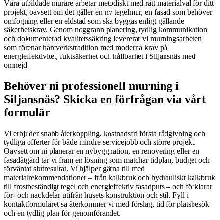
Våra utbildade murare arbetar metodiskt med rätt materialval för ditt
projekt, oavsett om det gäller en ny tegelmur, en fasad som behöver
omfogning eller en eldstad som ska byggas enligt gällande
säkerhetskrav. Genom noggrann planering, tydlig kommunikation
och dokumenterad kvalitetssäkring levererar vi murningsarbeten
som förenar hantverkstradition med moderna krav på
energieffektivitet, fuktsäkerhet och hållbarhet i Siljansnäs med
omnejd.
Behöver ni professionell murning i
Siljansnäs? Skicka en förfrågan via vårt
formulär
Vi erbjuder snabb återkoppling, kostnadsfri första rådgivning och
tydliga offerter för både mindre servicejobb och större projekt.
Oavsett om ni planerar en nybyggnation, en renovering eller en
fasadåtgärd tar vi fram en lösning som matchar tidplan, budget och
förväntat slutresultat. Vi hjälper gärna till med
materialrekommendationer – från kalkbruk och hydrauliskt kalkbruk
till frostbeständigt tegel och energieffektiv fasadputs – och förklarar
för- och nackdelar utifrån husets konstruktion och stil. Fyll i
kontaktformuläret så återkommer vi med förslag, tid för platsbesök
och en tydlig plan för genomförandet.