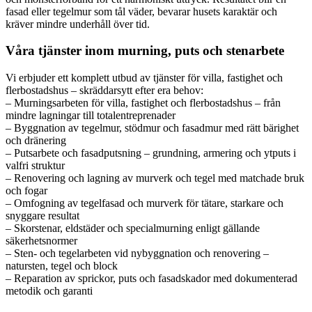
fasad eller tegelmur som tål väder, bevarar husets karaktär och
kräver mindre underhåll över tid.
Våra tjänster inom murning, puts och stenarbete
Vi erbjuder ett komplett utbud av tjänster för villa, fastighet och
flerbostadshus – skräddarsytt efter era behov:
– Murningsarbeten för villa, fastighet och flerbostadshus – från
mindre lagningar till totalentreprenader
– Byggnation av tegelmur, stödmur och fasadmur med rätt bärighet
och dränering
– Putsarbete och fasadputsning – grundning, armering och ytputs i
valfri struktur
– Renovering och lagning av murverk och tegel med matchade bruk
och fogar
– Omfogning av tegelfasad och murverk för tätare, starkare och
snyggare resultat
– Skorstenar, eldstäder och specialmurning enligt gällande
säkerhetsnormer
– Sten- och tegelarbeten vid nybyggnation och renovering –
natursten, tegel och block
– Reparation av sprickor, puts och fasadskador med dokumenterad
metodik och garanti