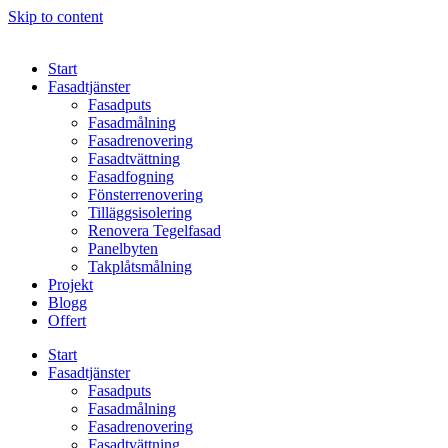
Skip to content
Start
Fasadtjänster
Fasadputs
Fasadmålning
Fasadrenovering
Fasadtvättning
Fasadfogning
Fönsterrenovering
Tilläggsisolering
Renovera Tegelfasad
Panelbyten
Takplåtsmålning
Projekt
Blogg
Offert
Start
Fasadtjänster
Fasadputs
Fasadmålning
Fasadrenovering
Fasadtvättning