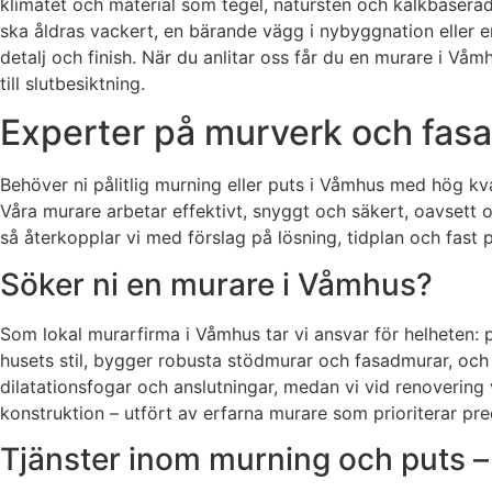
klimatet och material som tegel, natursten och kalkbaserad
ska åldras vackert, en bärande vägg i nybyggnation eller e
detalj och finish. När du anlitar oss får du en murare i V
till slutbesiktning.
Experter på murverk och fasad
Behöver ni pålitlig murning eller puts i Våmhus med hög kva
Våra murare arbetar effektivt, snyggt och säkert, oavsett om
så återkopplar vi med förslag på lösning, tidplan och fast p
Söker ni en murare i Våmhus?
Som lokal murarfirma i Våmhus tar vi ansvar för helheten: 
husets stil, bygger robusta stödmurar och fasadmurar, och 
dilatationsfogar och anslutningar, medan vi vid renovering 
konstruktion – utfört av erfarna murare som prioriterar prec
Tjänster inom murning och puts – f