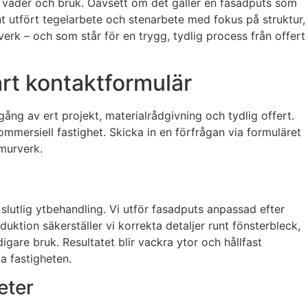
av väder och bruk. Oavsett om det gäller en fasadputs som
t utfört tegelarbete och stenarbete med fokus på struktur,
erk – och som står för en trygg, tydlig process från offert
årt kontaktformulär
ång av ert projekt, materialrådgivning och tydlig offert.
ommersiell fastighet. Skicka in en förfrågan via formuläret
 murverk.
slutlig ytbehandling. Vi utför fasadputs anpassad efter
ktion säkerställer vi korrekta detaljer runt fönsterbleck,
gare bruk. Resultatet blir vackra ytor och hållfast
la fastigheten.
eter