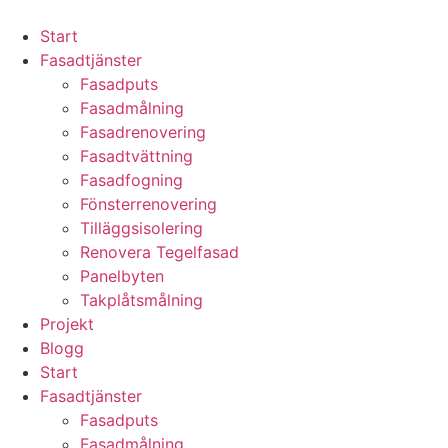
Skip
to
Start
content
Fasadtjänster
Fasadputs
Fasadmålning
Fasadrenovering
Fasadtvättning
Fasadfogning
Fönsterrenovering
Tilläggsisolering
Renovera Tegelfasad
Panelbyten
Takplåtsmålning
Projekt
Blogg
Start
Fasadtjänster
Fasadputs
Fasadmålning