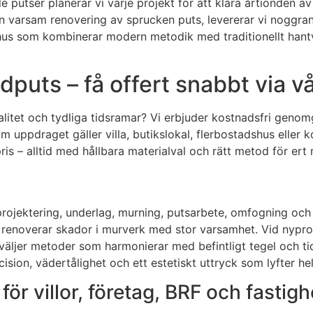
e putser planerar vi varje projekt för att klara årtionden 
n varsam renovering av sprucken puts, levererar vi noggran
åmhus som kombinerar modern metodik med traditionellt hantv
puts – få offert snabbt via v
litet och tydliga tidsramar? Vi erbjuder kostnadsfri genomg
 uppdraget gäller villa, butikslokal, flerbostadshus eller k
ris – alltid med hållbara materialval och rätt metod för ert
projektering, underlag, murning, putsarbete, omfogning och 
renoverar skador i murverk med stor varsamhet. Vid nyprodu
väljer metoder som harmonierar med befintligt tegel och tidi
ision, vädertålighet och ett estetiskt uttryck som lyfter he
ör villor, företag, BRF och fastigh