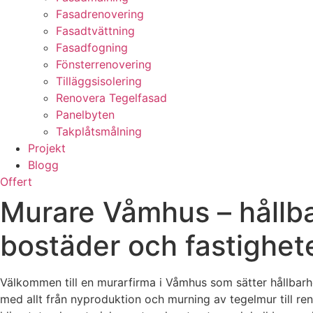
Fasadrenovering
Fasadtvättning
Fasadfogning
Fönsterrenovering
Tilläggsisolering
Renovera Tegelfasad
Panelbyten
Takplåtsmålning
Projekt
Blogg
Offert
Murare Våmhus – hållba
bostäder och fastighet
Välkommen till en murarfirma i Våmhus som sätter hållbarhet
med allt från nyproduktion och murning av tegelmur till r