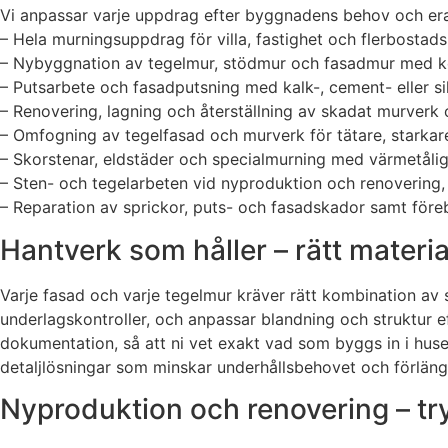
Vi anpassar varje uppdrag efter byggnadens behov och era m
– Hela murningsuppdrag för villa, fastighet och flerbostadsh
– Nybyggnation av tegelmur, stödmur och fasadmur med ko
– Putsarbete och fasadputsning med kalk-, cement- eller s
– Renovering, lagning och återställning av skadat murverk 
– Omfogning av tegelfasad och murverk för tätare, starkar
– Skorstenar, eldstäder och specialmurning med värmetåli
– Sten- och tegelarbeten vid nyproduktion och renovering, 
– Reparation av sprickor, puts- och fasadskador samt för
Hantverk som håller – rätt materia
Varje fasad och varje tegelmur kräver rätt kombination av
underlagskontroller, och anpassar blandning och struktur e
dokumentation, så att ni vet exakt vad som byggs in i huset
detaljlösningar som minskar underhållsbehovet och förlänger
Nyproduktion och renovering – tryg