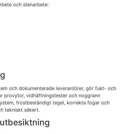
rbete och stenarbete:
eg
stem och dokumenterade leverantörer, gör fukt- och
tar provytor, vidhäftningstester och noggrann
system, frostbeständigt tegel, korrekta fogar och
h tekniskt säkert.
lutbesiktning