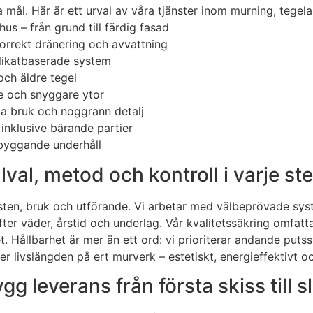
ål. Här är ett urval av våra tjänster inom murning, tegela
us – från grund till färdig fasad
rrekt dränering och avvattning
ilikatbaserade system
och äldre tegel
e och snyggare ytor
ga bruk och noggrann detalj
inklusive bärande partier
ebyggande underhåll
lval, metod och kontroll i varje st
 sten, bruk och utförande. Vi arbetar med välbeprövade sy
fter väder, årstid och underlag. Vår kvalitetssäkring omfat
. Hållbarhet är mer än ett ord: vi prioriterar andande puts
 livslängden på ert murverk – estetiskt, energieffektivt oc
g leverans från första skiss till s