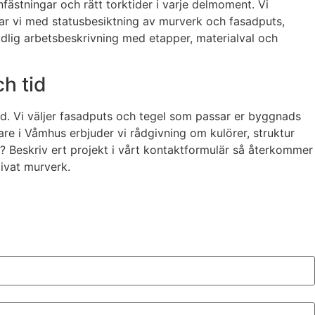
fästningar och rätt torktider i varje delmoment. Vi
örjar vi med statusbesiktning av murverk och fasadputs,
 tydlig arbetsbeskrivning med etapper, materialval och
h tid
d. Vi väljer fasadputs och tegel som passar er byggnads
urare i Våmhus erbjuder vi rådgivning om kulörer, struktur
sök? Beskriv ert projekt i vårt kontaktformulär så återkommer
livat murverk.