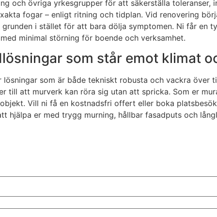
 och övriga yrkesgrupper för att säkerställa toleranser, in
 exakta fogar – enligt ritning och tidplan. Vid renovering b
rån grunden i stället för att bara dölja symptomen. Ni får en
ch med minimal störning för boende och verksamhet.
ösningar som står emot klimat oc
 lösningar som är både tekniskt robusta och vackra över ti
 ser till att murverk kan röra sig utan att spricka. Som er m
sobjekt. Vill ni få en kostnadsfri offert eller boka platsbe
att hjälpa er med trygg murning, hållbar fasadputs och lång