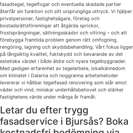
fasadtegel, tegelfogar och eventuella skadade partier
återfår sin funktion och sitt ursprungliga uttryck. Vi hjälper
privatpersoner, fastighetsägare, företag och
bostadsrättsföreningar att åtgärda sprickor,
frostsprängningar, sättningsskador och vittring – och att
förebygga framtida problem genom rätt omfogning,
rengöring, lagning och skyddsbehandling. Vårt fokus ligger
på långsiktig kvalitet, fuktskydd och bevarande av det
estetiska värdet i både äldre och nyare tegelbyggnader.
Med gedigen erfarenhet av tegelarbete, lokalkännedom
om klimatet i Dalarna och noggranna arbetsmetoder
levererar vi hållbar tegelfasad renovering som står emot
väder och vind, minskar underhållsbehovet och stärker
fastighetens värde under många år framåt.
Letar du efter trygg
fasadservice i Bjursås? Boka
kostnadsfri bedömning via