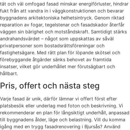
tät och väl omfogad fasad minskar energiförluster, hindrar
fukt från att vandra in i väggkonstruktionen och bevarar
byggnadens arkitektoniska helhetsintryck. Genom riktad
reparation av fogar, tegelstenar och fasadskador återfår
väggen sin bärighet och motståndskraft. Samtidigt stärks
andrahandsvärdet – något som uppskattas av såväl
privatpersoner som bostadsrättsföreningar och
fastighetsägare. Med rätt plan för löpande skötsel och
förebyggande åtgärder sänks behovet av framtida
insatser, vilket gör underhållet mer förutsägbart och
hållbart.
Pris, offert och nästa steg
Varje fasad är unik, därför lämnar vi offert först efter
platsbesök eller underlag med foton och beskrivning. Vi
rekommenderar en plan för långsiktigt underhåll, anpassad
till byggnadens ålder, läge och belastning. Vill du komma
igång med en trygg fasadrenovering i Bjursås? Använd