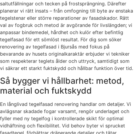
saltutfällningar och tecken på frostsprängning. Därefter
planerar vi rätt insats – från omfogning till byte av enstaka
tegelstenar eller större reparationer av fasadskador. Rätt
val av fogbruk och metod är avgörande för livslängden; vi
anpassar bindemedel, hårdhet och kulör efter befintlig
tegelfasad för ett sömlöst resultat. För dig som söker
renovering av tegelfasad i Bjursås med fokus på
bevarande av husets originalkaraktär erbjuder vi tekniker
som respekterar teglets ålder och uttryck, samtidigt som
vi säkrar ett starkt fuktskydd och hållbar funktion över tid.
Så bygger vi hållbarhet: metod,
material och fuktskydd
En långlivad tegelfasad renovering handlar om detaljer. Vi
avlägsnar skadade fogar varsamt, rengör underlaget och
fyller med ny tegelfog i kontrollerade skikt för optimal
vidhäftning och flexibilitet. Vid behov byter vi sprucket
fasadtegel, förbättrar dränerande detaljer och tätar