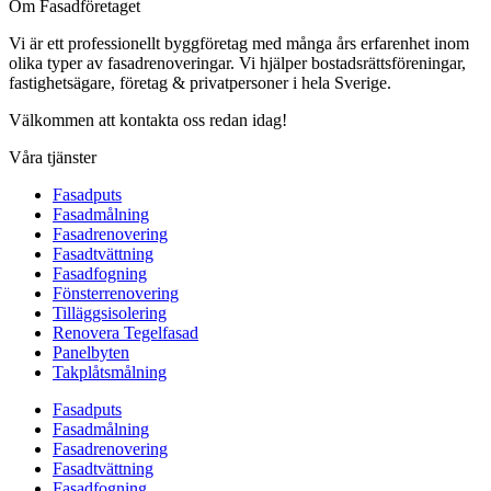
Om Fasadföretaget
Vi är ett professionellt byggföretag med många års erfarenhet inom
olika typer av fasadrenoveringar. Vi hjälper bostadsrättsföreningar,
fastighetsägare, företag & privatpersoner i hela Sverige.
Välkommen att kontakta oss redan idag!
Våra tjänster
Fasadputs
Fasadmålning
Fasadrenovering
Fasadtvättning
Fasadfogning
Fönsterrenovering
Tilläggsisolering
Renovera Tegelfasad
Panelbyten
Takplåtsmålning
Fasadputs
Fasadmålning
Fasadrenovering
Fasadtvättning
Fasadfogning