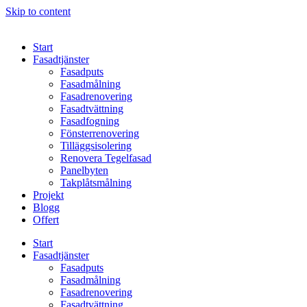
Skip to content
Start
Fasadtjänster
Fasadputs
Fasadmålning
Fasadrenovering
Fasadtvättning
Fasadfogning
Fönsterrenovering
Tilläggsisolering
Renovera Tegelfasad
Panelbyten
Takplåtsmålning
Projekt
Blogg
Offert
Start
Fasadtjänster
Fasadputs
Fasadmålning
Fasadrenovering
Fasadtvättning