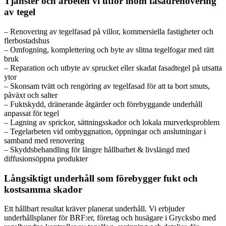
Tjänster och arbeten vi utför inom fasadrenovering
av tegel
– Renovering av tegelfasad på villor, kommersiella fastigheter och
flerbostadshus
– Omfogning, komplettering och byte av slitna tegelfogar med rätt
bruk
– Reparation och utbyte av sprucket eller skadat fasadtegel på utsatta
ytor
– Skonsam tvätt och rengöring av tegelfasad för att ta bort smuts,
påväxt och salter
– Fuktskydd, dränerande åtgärder och förebyggande underhåll
anpassat för tegel
– Lagning av sprickor, sättningsskador och lokala murverksproblem
– Tegelarbeten vid ombyggnation, öppningar och anslutningar i
samband med renovering
– Skyddsbehandling för längre hållbarhet & livslängd med
diffusionsöppna produkter
Långsiktigt underhåll som förebygger fukt och
kostsamma skador
Ett hållbart resultat kräver planerat underhåll. Vi erbjuder
underhållsplaner för BRF:er, företag och husägare i Grycksbo med