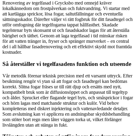
Renovering av tegelfasad i Grycksbo med omnejd kräver
lokalkännedom om frostpåverkan och fuktvandring. Vi startar med
att kartlägga sprickor, lösa fogar, saltutfällningar och eventuella
sättningsskador. Därefter väljer vi rätt fogbruk för ditt fasadtegel och
utför omfogning där tegelfogarna tappat hållfasthet. Skadade
tegelstenar byts skonsamt ut och fasadskador lagas för att återställa
bärighet och täthet. Genom att laga tegelfasad i tid minskar risken
för att vatten tränger in, fryser och spränger murverket – en central
del i all hållbar fasadrenovering och ett effektivt skydd mot framtida
kostnader.
Så återställer vi tegelfasadens funktion och utseende
Vår metodik förenar teknisk precision med ett varsamt uttryck. Efter
besiktning rengör vi ytan så att fogar och fasadtegel kan bedömas
korrekt. Slitna fogar fräses ur till rätt djup och ersätts med nytt,
kompatibelt bruk som är diffusionsöppet och anpassat till tegeltyp
och ålder. Sprucket eller flagande tegel byts, och småsprickor i fogar
och hörn lagas med matchande struktur och kulör. Vid behov
kompletteras med diskret injektering och vattenavledande detaljer.
Som avslutning kan vi applicera en andningsbar skyddsbehandling
som stöter bort regn men låter väggen torka ut, vilket förlänger
livslängden utan att stänga in fukt.