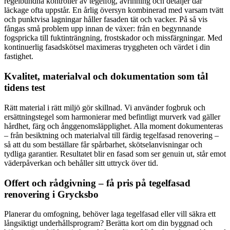
regelbundna kontroller av tegelfog, avrinning och detaljer där
läckage ofta uppstår. En årlig översyn kombinerad med varsam tvätt
och punktvisa lagningar håller fasaden tät och vacker. På så vis
fångas små problem upp innan de växer: från en begynnande
fogspricka till fuktinträngning, frostskador och missfärgningar. Med
kontinuerlig fasadskötsel maximeras tryggheten och värdet i din
fastighet.
Kvalitet, materialval och dokumentation som tål
tidens test
Rätt material i rätt miljö gör skillnad. Vi använder fogbruk och
ersättningstegel som harmonierar med befintligt murverk vad gäller
hårdhet, färg och ånggenomsläpplighet. Alla moment dokumenteras
– från besiktning och materialval till färdig tegelfasad renovering –
så att du som beställare får spårbarhet, skötselanvisningar och
tydliga garantier. Resultatet blir en fasad som ser genuin ut, står emot
väderpåverkan och behåller sitt uttryck över tid.
Offert och rådgivning – få pris på tegelfasad
renovering i Grycksbo
Planerar du omfogning, behöver laga tegelfasad eller vill säkra ett
långsiktigt underhållsprogram? Berätta kort om din byggnad och