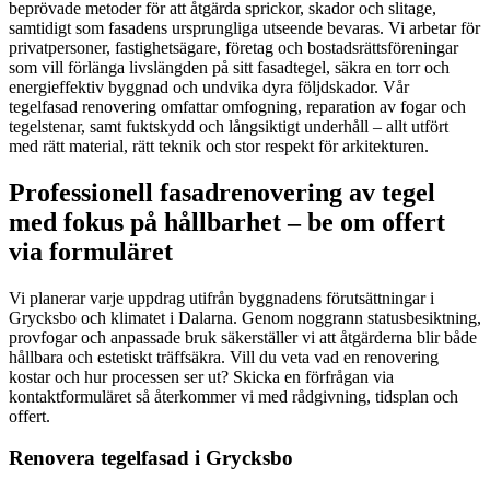
beprövade metoder för att åtgärda sprickor, skador och slitage,
samtidigt som fasadens ursprungliga utseende bevaras. Vi arbetar för
privatpersoner, fastighetsägare, företag och bostadsrättsföreningar
som vill förlänga livslängden på sitt fasadtegel, säkra en torr och
energieffektiv byggnad och undvika dyra följdskador. Vår
tegelfasad renovering omfattar omfogning, reparation av fogar och
tegelstenar, samt fuktskydd och långsiktigt underhåll – allt utfört
med rätt material, rätt teknik och stor respekt för arkitekturen.
Professionell fasadrenovering av tegel
med fokus på hållbarhet – be om offert
via formuläret
Vi planerar varje uppdrag utifrån byggnadens förutsättningar i
Grycksbo och klimatet i Dalarna. Genom noggrann statusbesiktning,
provfogar och anpassade bruk säkerställer vi att åtgärderna blir både
hållbara och estetiskt träffsäkra. Vill du veta vad en renovering
kostar och hur processen ser ut? Skicka en förfrågan via
kontaktformuläret så återkommer vi med rådgivning, tidsplan och
offert.
Renovera tegelfasad i Grycksbo