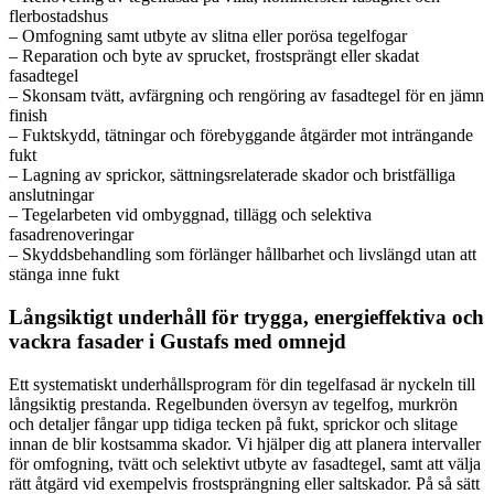
flerbostadshus
– Omfogning samt utbyte av slitna eller porösa tegelfogar
– Reparation och byte av sprucket, frostsprängt eller skadat
fasadtegel
– Skonsam tvätt, avfärgning och rengöring av fasadtegel för en jämn
finish
– Fuktskydd, tätningar och förebyggande åtgärder mot inträngande
fukt
– Lagning av sprickor, sättningsrelaterade skador och bristfälliga
anslutningar
– Tegelarbeten vid ombyggnad, tillägg och selektiva
fasadrenoveringar
– Skyddsbehandling som förlänger hållbarhet och livslängd utan att
stänga inne fukt
Långsiktigt underhåll för trygga, energieffektiva och
vackra fasader i Gustafs med omnejd
Ett systematiskt underhållsprogram för din tegelfasad är nyckeln till
långsiktig prestanda. Regelbunden översyn av tegelfog, murkrön
och detaljer fångar upp tidiga tecken på fukt, sprickor och slitage
innan de blir kostsamma skador. Vi hjälper dig att planera intervaller
för omfogning, tvätt och selektivt utbyte av fasadtegel, samt att välja
rätt åtgärd vid exempelvis frostsprängning eller saltskador. På så sätt