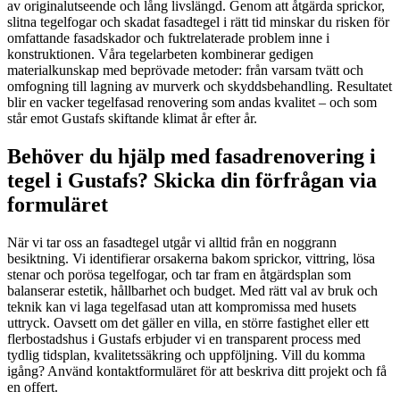
av originalutseende och lång livslängd. Genom att åtgärda sprickor,
slitna tegelfogar och skadat fasadtegel i rätt tid minskar du risken för
omfattande fasadskador och fuktrelaterade problem inne i
konstruktionen. Våra tegelarbeten kombinerar gedigen
materialkunskap med beprövade metoder: från varsam tvätt och
omfogning till lagning av murverk och skyddsbehandling. Resultatet
blir en vacker tegelfasad renovering som andas kvalitet – och som
står emot Gustafs skiftande klimat år efter år.
Behöver du hjälp med fasadrenovering i
tegel i Gustafs? Skicka din förfrågan via
formuläret
När vi tar oss an fasadtegel utgår vi alltid från en noggrann
besiktning. Vi identifierar orsakerna bakom sprickor, vittring, lösa
sten­ar och porösa tegelfogar, och tar fram en åtgärdsplan som
balanserar estetik, hållbarhet och budget. Med rätt val av bruk och
teknik kan vi laga tegelfasad utan att kompromissa med husets
uttryck. Oavsett om det gäller en villa, en större fastighet eller ett
flerbostadshus i Gustafs erbjuder vi en transparent process med
tydlig tidsplan, kvalitetssäkring och uppföljning. Vill du komma
igång? Använd kontaktformuläret för att beskriva ditt projekt och få
en offert.