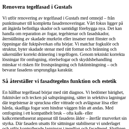
Renovera tegelfasad i Gustafs
Vi utför renovering av tegelfasad i Gustafs med omnejd – från
punktinsatser till kompletta fasadrenoveringar. Vårt fokus ligger på
att åtgärda befintliga skador och samtidigt förebygga nya. Det kan
handla om reparation av fogar, tegelstenar och fasadskador,
återställning av skadade murkrön eller insatser runt fönster och
öppningar där fuktpåverkan ofta börjar. Vi matchar fogkulör och
struktur, byter skadade stenar med rätt format och bränning och
säkerställer korrekt dränering i tegelfogen. Genom tekniskt korrekta
lösningar för omfogning, rörelsefogar och skyddsbehandling
minskar vi risken för frostsprängning och fuktinträngning – och
bevarar fasadens ursprungliga karaktär.
Så återställer vi fasadtegelns funktion och estetik
En hållbar tegelfasad börjar med rätt diagnos. Vi bedömer bärighet,
fuktnivåer och tecken på saltsprängning, sätter in selektiva lagningar
där tegelstenar är spruckna eller vittrade och avlägsnar lösa eller
hårda, skadliga fogar som hindrar väggen från att andas. Med
omfogning i ett kompatibelt bruk – ofta kalk- eller
kalkcementbaserat anpassat till fasadens ålder – återfår murverket sin
styrka. Där fasaden utsatts för sättningar stabiliserar vi underlaget
och utför kontrollerade lagningar i tegelfog och fasadtegel. Slutligen