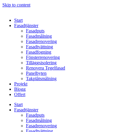
Skip to content
Start
Fasadtjänster
Fasadputs
Fasadmålning
Fasadrenovering
Fasadtvättning
Fasadfogning
Fönsterrenovering
Tilläggsisolering
Renovera Tegelfasad
Panelbyten
Takplåtsmålning
Projekt
Blogg
Offert
Start
Fasadtjänster
Fasadputs
Fasadmålning
Fasadrenovering
Fasadtvättning