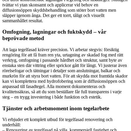
tvättar vi ytan skonsamt och applicerar vid behov en
diffusionsöppen skyddsbehandling som stöter bort vatten men
släpper igenom ånga. Det ger ett torrt, tåligt och visuellt
sammanhållet resultat.
Omfogning, lagningar och fuktskydd – vår
beprövade metod
Att laga tegelfasad kräver precision. Vi arbetar stegvis: försiktig
rengöring för att få fram ren yta, urtagning av skadad fog med rätt
verktyg, omfogning i passande hårdhet och struktur, samt byte av
enstaka sten där vittring eller sprickor gått för långt. Vi justerar även
rörelsefogar och tätningar i detaljer som anslutningar, balkar och
murkrön för att styra bort vatten. För att skydda mot framtida skador
kan vi komplettera med hydrofobering som är diffusionsöppen och
anpassad till fasadtegel. Alla moment dokumenteras och
kvalitetssäkras, så att du som beställare får full transparens i varje
steg – en trygg investering i både funktion och estetik.
Tjänster och arbetsmoment inom tegelarbete
Vi erbjuder ett komplett utbud för tegelfasad renovering och
underhåll:
– Renovering av tegelfasad på villa, kommersiell fastighet och