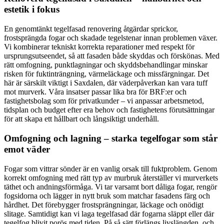
estetik i fokus
En genomtänkt tegelfasad renovering åtgärdar sprickor,
frostsprängda fogar och skadade tegelstenar innan problemen växer.
Vi kombinerar tekniskt korrekta reparationer med respekt för
ursprungsutseendet, så att fasaden både skyddas och förskönas. Med
rätt omfogning, punktlagningar och skyddsbehandlingar minskar
risken för fuktinträngning, värmeläckage och missfärgningar. Det
här är särskilt viktigt i Saxdalen, där väderpåverkan kan vara tuff
mot murverk. Våra insatser passar lika bra för BRF:er och
fastighetsbolag som för privatkunder – vi anpassar arbetsmetod,
tidsplan och budget efter era behov och fastighetens förutsättningar
för att skapa ett hållbart och långsiktigt underhåll.
Omfogning och lagning – starka tegelfogar som står
emot väder
Fogar som vittrar sönder är en vanlig orsak till fuktproblem. Genom
korrekt omfogning med rätt typ av murbruk återställer vi murverkets
täthet och andningsförmåga. Vi tar varsamt bort dåliga fogar, rengör
fogsidorna och lägger in nytt bruk som matchar fasadens färg och
hårdhet. Det förebygger frostsprängningar, läckage och onödigt
slitage. Samtidigt kan vi laga tegelfasad där fogarna släppt eller där
tegelfog blivit porös med tiden. På så sätt förlängs livslängden, och