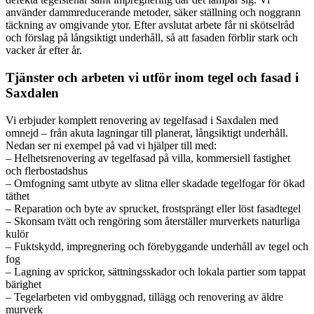
använder dammreducerande metoder, säker ställning och noggrann
täckning av omgivande ytor. Efter avslutat arbete får ni skötselråd
och förslag på långsiktigt underhåll, så att fasaden förblir stark och
vacker år efter år.
Tjänster och arbeten vi utför inom tegel och fasad i
Saxdalen
Vi erbjuder komplett renovering av tegelfasad i Saxdalen med
omnejd – från akuta lagningar till planerat, långsiktigt underhåll.
Nedan ser ni exempel på vad vi hjälper till med:
– Helhetsrenovering av tegelfasad på villa, kommersiell fastighet
och flerbostadshus
– Omfogning samt utbyte av slitna eller skadade tegelfogar för ökad
täthet
– Reparation och byte av sprucket, frostsprängt eller löst fasadtegel
– Skonsam tvätt och rengöring som återställer murverkets naturliga
kulör
– Fuktskydd, impregnering och förebyggande underhåll av tegel och
fog
– Lagning av sprickor, sättningsskador och lokala partier som tappat
bärighet
– Tegelarbeten vid ombyggnad, tillägg och renovering av äldre
murverk