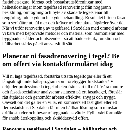
fastighetsägare, företag och bostadsrättsföreningar med
helhetslösningar inom tegelfasad renovering: från noggrann
besiktning, omfogning och byte av skadade tegelstenar till
rengöring, fuktskydd och skyddsbehandling. Resultatet blir en fasad
som ser bättre ut, tål mer och kräver mindre akuta åtgärder över tid.
När vi utför renovering av tegelfasad i Saxdalen med omnejd arbetar
vi bara med beprövade metoder och material som harmonierar med
byggnadens ålder och utseende – så att både estetik, funktion och
hållbarhet stärks på ett ansvarsfullt sätt.
Planerar ni fasadrenovering i tegel? Be
om offert via kontaktformuläret idag
Vill ni laga tegelfasad, förstärka utsatta tegelfogar eller få ett
långsiktigt underhållsprogram som förebygger fuktskador? Vi
erbjuder professionella tegelarbeten från start till mål. Våra murare
och fasadspecialister analyserar statusen på ert fasadtegel, föreslår
rätt åtgärder och genomför arbetet effektivt, snyggt och tryggt.
Oavsett om det gäller en villa, en kommersiell fastighet eller ett
flerbostadshus i Saxdalen får ni en hållbar lösning som minskar
driftkostnader och bevarar byggnadens värde. Fyll i vårt formulär
för snabb återkoppling och skräddarsydd offert.
Renovera tegelfasad i Saxdalen – hållbarhet och