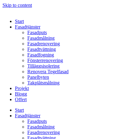
Skip to content
Start
Fasadtjänster
Fasadputs
Fasadmålning
Fasadrenovering
Fasadtvättning
Fasadfogning
Fönsterrenovering
Tilläggsisolering
Renovera Tegelfasad
Panelbyten
Takplåtsmålning
Projekt
Blogg
Offert
Start
Fasadtjänster
Fasadputs
Fasadmålning
Fasadrenovering
Fasadtvättning