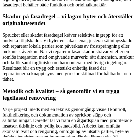
fasadtegel behåller både funktion och originalkaraktär.
Skador på fasadtegel – vi lagar, byter och återställer
originalutseendet
Sprucket eller skadat fasadtegel kräver selektiva ingrepp för att
undvika följdskador. Vi byter enstaka stenar, justerar sättningsskador
och reparerar lokala partier som påverkats av frostsprängning eller
mekanisk åverkan. När vi reparerar fasadskador strävar vi efter en
sömlös integration med omgivande murverk: rätt dimension, struktur
och kulör samt fogfinish som harmonierar med övriga tegelfogar.
Resultatet blir en trygg och estetiskt enhetlig fasad där
reparationerna knappt syns men gör stor skillnad för hållbarhet och
täthet.
Metodik och kvalitet – så genomför vi en trygg
tegelfasad renovering
Varje projekt inleds med en teknisk genomgång: visuell kontroll,
fuktindikering och dokumentation av sprickor, släpp och
saltutfällningar. Därefter tar vi fram en åtgärdsplan med prioriterade
insatser, tidslinje och tydlig kostnadsbild. Arbetet kan omfatta
skonsam tvätt och rengöring, omfogning av utsatta partier, byte av
defekta tegelstenar samt impregnering där det lämpar sig. Vi