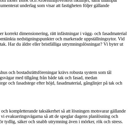
som möter BBR och Arbetsmiljöverkets riktlinjer, samt tillämpar
menterat underlag som visar att fastigheten följer gällande
er korrekt dimensionering, rätt infästningar i vägg- och fasadmaterial
enomtänkta nedstigningspunkter och markerade uppställningsytor. Vid
k. Har du äldre eller bristfälliga utrymningslösningar? Vi byter ut
shus och bostadsrättsföreningar krävs robusta system som tål
ngsvägar med tillgång från både tak och fasad, medan
ge och fasadstege efter höjd, fasadmaterial, gånglinjer på tak och
ar och kompletterande taksäkerhet så att lösningen motsvarar gällande
ar vi evakueringsvägarna så att de speglar dagens planlösning och
r tydlig, säker och snabb utrymning även i mörker, rök och stress.