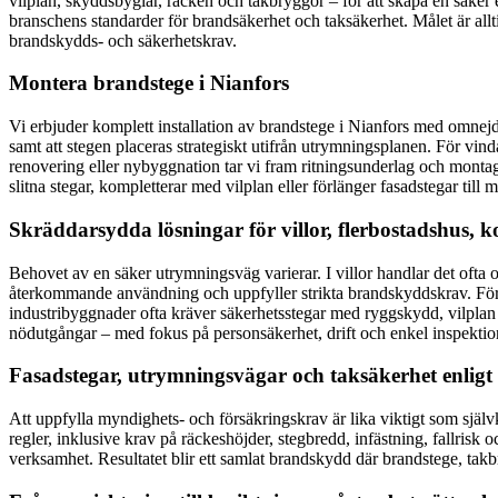
vilplan, skyddsbyglar, räcken och takbryggor – för att skapa en säker
branschens standarder för brandsäkerhet och taksäkerhet. Målet är all
brandskydds- och säkerhetskrav.
Montera brandstege i Nianfors
Vi erbjuder komplett installation av brandstege i Nianfors med omnejd –
samt att stegen placeras strategiskt utifrån utrymningsplanen. För v
renovering eller nybyggnation tar vi fram ritningsunderlag och montage
slitna stegar, kompletterar med vilplan eller förlänger fasadstegar till
Skräddarsydda lösningar för villor, flerbostadshus, 
Behovet av en säker utrymningsväg varierar. I villor handlar det ofta
återkommande användning och uppfyller strikta brandskyddskrav. Föret
industribyggnader ofta kräver säkerhetsstegar med ryggskydd, vilplan 
nödutgångar – med fokus på personsäkerhet, drift och enkel inspektion
Fasadstegar, utrymningsvägar och taksäkerhet enligt
Att uppfylla myndighets- och försäkringskrav är lika viktigt som själv
regler, inklusive krav på räckeshöjder, stegbredd, infästning, fallrisk
verksamhet. Resultatet blir ett samlat brandskydd där brandstege, tak