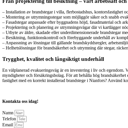
Från projektering till besiktning – vårt arbetssätt oc
– Installation av brandstegar i villa, flerbostadshus, kontorsfastighet o
– Montering av utrymningsstegar som möjliggör säker och snabb evak
– Fasadstegar anpassade efter byggnadens höjd, fasadmaterial och arki
– Projektering och planering av utrymningsvägar där vi kartlägger nödu
– Utbyte av äldre, skadade eller underdimensionerade brandstegar m
– Besiktning, funktionskontroll och förebyggande underhåll av komple
– Anpassning av lösningar till gällande brandskyddsregler, arbetsmiljö
– Helhetslösningar för brandsäkerhet och utrymning där stegar, räcken
Trygghet, kvalitet och långsiktigt underhåll
En välplanerad evakueringsväg är en investering i liv och egendom. Vi
myndigheter och försäkringsbolag. För att behålla hög brandsäkerhet e
fastighet med en korrekt installerad brandstege i Nianfors? Använd kon
Kontakta oss idag!
Namn
Telefon
Email