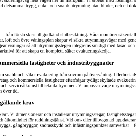
 evakueringsväg hela vägen ner till markplan. Vi arbetar med lösningar 
tid detsamma: trygg, enkel och snabb utrymning utan hinder, och ett doku
 från första skiss till godkänd slutbesiktning. Våra montörer säkerställ
indar, loft och övre våningsplan skapar vi säkra utrymningsvägar med g
anvisningar så att utrymningsstegen integreras smidigt med fasad och ta
 marknivå för att skapa en komplett, säker evakueringskedja.
kommersiella fastigheter och industribyggnader
 om snabb och säker evakuering från sovrum på övervåning. I flerbostad
ag och kommersiella fastigheter efterfrågar tydligt skyltade evakueri
och serviceåtkomst till teknikutrymmen. Vi anpassar varje utrymningsste
 över tid.
 gällande krav
klart. Vi dimensionerar och installerar utrymningsstegar, fastighetssteg
 och åtkomlighet för räddningstjänst. Vid om- eller tillbyggnad uppdater
brygga, gångbryggor, snörasskydd och infästningspunkter samverkar – fö