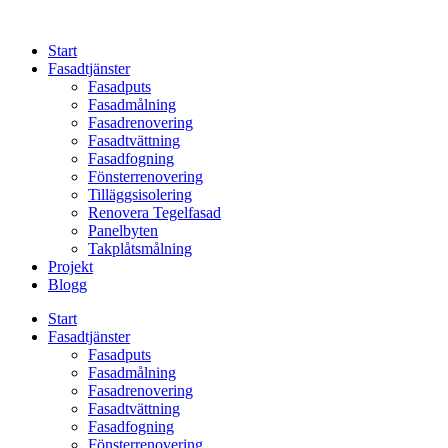
Skip
to
Start
content
Fasadtjänster
Fasadputs
Fasadmålning
Fasadrenovering
Fasadtvättning
Fasadfogning
Fönsterrenovering
Tilläggsisolering
Renovera Tegelfasad
Panelbyten
Takplåtsmålning
Projekt
Blogg
Start
Fasadtjänster
Fasadputs
Fasadmålning
Fasadrenovering
Fasadtvättning
Fasadfogning
Fönsterrenovering