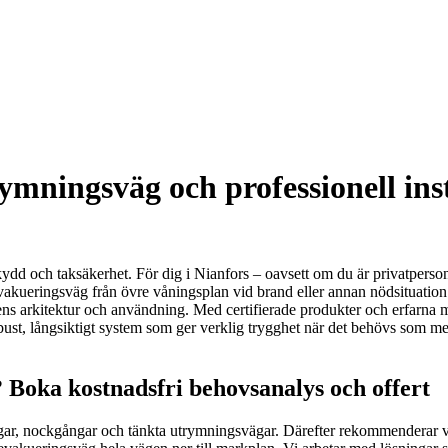
ymningsväg och professionell inst
dd och taksäkerhet. För dig i Nianfors – oavsett om du är privatperson, 
vakueringsväg från övre våningsplan vid brand eller annan nödsituation.
s arkitektur och användning. Med certifierade produkter och erfarna mont
obust, långsiktigt system som ger verklig trygghet när det behövs som mes
 Boka kostnadsfri behovsanalys och offert
ingar, nockgångar och tänkta utrymningsvägar. Därefter rekommenderar vi