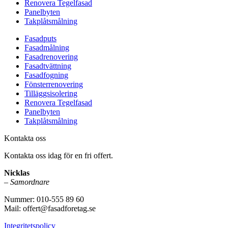
Renovera Tegelfasad
Panelbyten
Takplåtsmålning
Fasadputs
Fasadmålning
Fasadrenovering
Fasadtvättning
Fasadfogning
Fönsterrenovering
Tilläggsisolering
Renovera Tegelfasad
Panelbyten
Takplåtsmålning
Kontakta oss
Kontakta oss idag för en fri offert.
Nicklas
–
Samordnare
Nummer: 010-555 89 60
Mail: offert@fasadforetag.se
Integritetspolicy