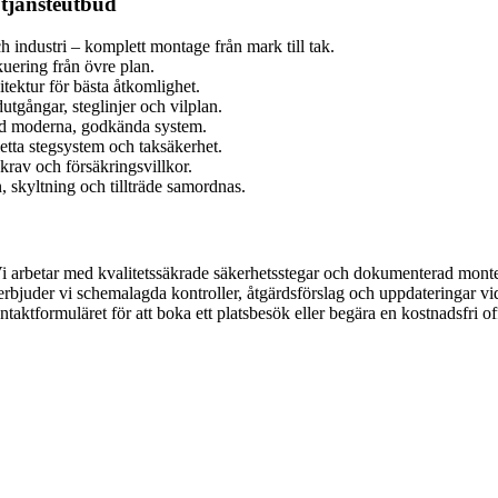
h tjänsteutbud
ch industri – komplett montage från mark till tak.
uering från övre plan.
tektur för bästa åtkomlighet.
tgångar, steglinjer och vilplan.
ed moderna, godkända system.
tta stegsystem och taksäkerhet.
krav och försäkringsvillkor.
, skyltning och tillträde samordnas.
 arbetar med kvalitetssäkrade säkerhetsstegar och dokumenterad monteri
rbjuder vi schemalagda kontroller, åtgärdsförslag och uppdateringar vi
taktformuläret för att boka ett platsbesök eller begära en kostnadsfri o