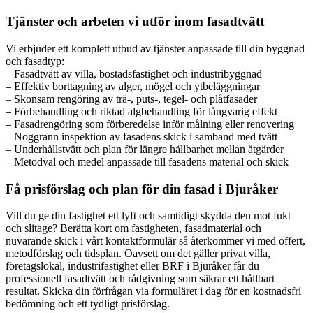
Tjänster och arbeten vi utför inom fasadtvätt
Vi erbjuder ett komplett utbud av tjänster anpassade till din byggnad
och fasadtyp:
– Fasadtvätt av villa, bostadsfastighet och industribyggnad
– Effektiv borttagning av alger, mögel och ytbeläggningar
– Skonsam rengöring av trä-, puts-, tegel- och plåtfasader
– Förbehandling och riktad algbehandling för långvarig effekt
– Fasadrengöring som förberedelse inför målning eller renovering
– Noggrann inspektion av fasadens skick i samband med tvätt
– Underhållstvätt och plan för längre hållbarhet mellan åtgärder
– Metodval och medel anpassade till fasadens material och skick
Få prisförslag och plan för din fasad i Bjuråker
Vill du ge din fastighet ett lyft och samtidigt skydda den mot fukt
och slitage? Berätta kort om fastigheten, fasadmaterial och
nuvarande skick i vårt kontaktformulär så återkommer vi med offert,
metodförslag och tidsplan. Oavsett om det gäller privat villa,
företagslokal, industrifastighet eller BRF i Bjuråker får du
professionell fasadtvätt och rådgivning som säkrar ett hållbart
resultat. Skicka din förfrågan via formuläret i dag för en kostnadsfri
bedömning och ett tydligt prisförslag.