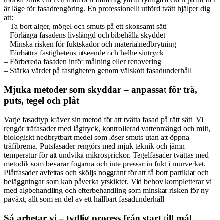
är läge för fasadrengöring. En professionellt utförd tvätt hjälper dig
att:
– Ta bort alger, mögel och smuts på ett skonsamt sätt
– Förlänga fasadens livslängd och bibehålla skyddet
– Minska risken för fuktskador och materialnedbrytning
– Förbättra fastighetens utseende och helhetsintryck
– Förbereda fasaden inför målning eller renovering
– Stärka värdet på fastigheten genom välskött fasadunderhåll
Mjuka metoder som skyddar – anpassat för trä,
puts, tegel och plåt
Varje fasadtyp kräver sin metod för att tvätta fasad på rätt sätt. Vi
rengör träfasader med lågtryck, kontrollerad vattenmängd och milt,
biologiskt nedbrytbart medel som löser smuts utan att öppna
träfibrerna. Putsfasader rengörs med mjuk teknik och jämn
temperatur för att undvika mikrosprickor. Tegelfasader tvättas med
metodik som bevarar fogarna och inte pressar in fukt i murverket.
Plåtfasader avfettas och sköljs noggrant för att få bort partiklar och
beläggningar som kan påverka ytskiktet. Vid behov kompletterar vi
med algbehandling och efterbehandling som minskar risken för ny
påväxt, allt som en del av ett hållbart fasadunderhåll.
Så arbetar vi – tydlig process från start till mål