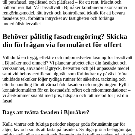
till putsfasad, tegelfasad och plåtfasad – för ett rent, fräscht och
hållbart resultat. Vår fasadtvätt i Bjuråker kombinerar skonsamma
rengöringsmedel, rätt tryck och kontrollerad teknik för att bevara
fasadens yta, förbättra intrycket av fastigheten och förlänga
underhållsintervallet.
Behöver pålitlig fasadrengöring? Skicka
din förfrågan via formuläret för offert
Vill du få en trygg, effektiv och miljömedveten lösning för fasadtvätt
i Bjuråker med omnejd? Vi planerar arbetet efter din fastighet och
verksamhet, använder lågtryck, hetvatten och pH-anpassade medel
samt vid behov certifierad algtvätt som förhindrar ny påväxt. Våra
utbildade tekniker följer tydliga rutiner för säkerhet, täckning och
efterbehandling för att värna både fasaden och omgivningen. Fyll i
kontaktformuläret för en kostnadsfri offert och rekommendationer –
vi återkommer snabbt med pris, tidsplan och rätt metod för just din
fasad.
Dags att tvätta fasaden i Bjuråker?
Kalla vintrar och fuktiga perioder skapar goda förutsättningar för
alger, lav och smuts att fästa på fasaden. Synliga gröna beläggningar,
mörka stråk eller en matt och flammig yta är tydliga tecken på att det