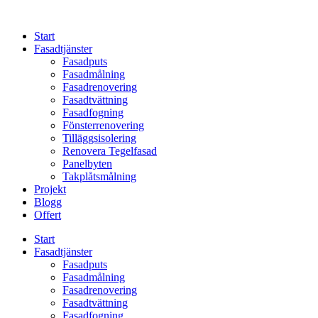
Skip
to
Start
content
Fasadtjänster
Fasadputs
Fasadmålning
Fasadrenovering
Fasadtvättning
Fasadfogning
Fönsterrenovering
Tilläggsisolering
Renovera Tegelfasad
Panelbyten
Takplåtsmålning
Projekt
Blogg
Offert
Start
Fasadtjänster
Fasadputs
Fasadmålning
Fasadrenovering
Fasadtvättning
Fasadfogning