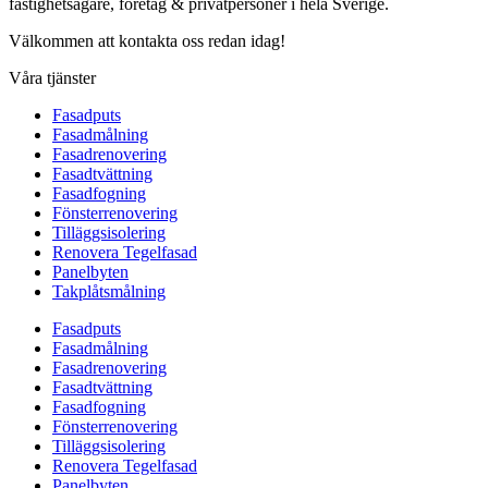
fastighetsägare, företag & privatpersoner i hela Sverige.
Välkommen att kontakta oss redan idag!
Våra tjänster
Fasadputs
Fasadmålning
Fasadrenovering
Fasadtvättning
Fasadfogning
Fönsterrenovering
Tilläggsisolering
Renovera Tegelfasad
Panelbyten
Takplåtsmålning
Fasadputs
Fasadmålning
Fasadrenovering
Fasadtvättning
Fasadfogning
Fönsterrenovering
Tilläggsisolering
Renovera Tegelfasad
Panelbyten