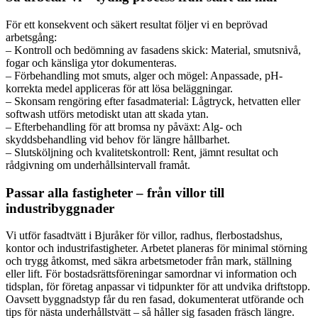
För ett konsekvent och säkert resultat följer vi en beprövad
arbetsgång:
– Kontroll och bedömning av fasadens skick: Material, smutsnivå,
fogar och känsliga ytor dokumenteras.
– Förbehandling mot smuts, alger och mögel: Anpassade, pH-
korrekta medel appliceras för att lösa beläggningar.
– Skonsam rengöring efter fasadmaterial: Lågtryck, hetvatten eller
softwash utförs metodiskt utan att skada ytan.
– Efterbehandling för att bromsa ny påväxt: Alg- och
skyddsbehandling vid behov för längre hållbarhet.
– Slutsköljning och kvalitetskontroll: Rent, jämnt resultat och
rådgivning om underhållsintervall framåt.
Passar alla fastigheter – från villor till
industribyggnader
Vi utför fasadtvätt i Bjuråker för villor, radhus, flerbostadshus,
kontor och industrifastigheter. Arbetet planeras för minimal störning
och trygg åtkomst, med säkra arbetsmetoder från mark, ställning
eller lift. För bostadsrättsföreningar samordnar vi information och
tidsplan, för företag anpassar vi tidpunkter för att undvika driftstopp.
Oavsett byggnadstyp får du ren fasad, dokumenterat utförande och
tips för nästa underhållstvätt – så håller sig fasaden fräsch längre.