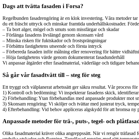
Dags att tvätta fasaden i Forsa?
Regelbunden fasadrengöring är en klok investering. Våra metoder tar eff
du ett fräscht uttryck och minskar framtida underhållskostnader. Fördel
– Ta bort alger, mögel och smuts som missfärgar och skadar
– Förlänga fasadens livslängd genom skonsam vård
– Minska risken för fuktskador och frostsprängningar
– Förbättra fastighetens utseende och första intryck
– Förbereda fasaden inför målning eller renovering för bättre vidhäftn
– Höja fastighetens värde genom dokumenterat fasadunderhåll
Vi anpassar åtgärder efter fasadmaterial, väderläge och tidigare behand
Så går vår fasadtvätt till – steg för steg
Ett tryggt och välplanerat arbetssätt ger säkra resultat. Vår process för 
1) Kontroll och bedömning: Vi inspekterar fasadens skick, identifierar
2) Förbehandling: Ytan förbehandlas med anpassade produkter mot smu
3) Skonsam rengöring: Vi sköljer och tvättar med justerat tryck, temper
4) Efterbehandling: Vid behov appliceras algskydd för att bromsa ny påv
Anpassade metoder för trä-, puts-, tegel- och plåtfasa
Olika fasadmaterial kräver olika angreppssätt. När vi rengör träfasad f
undvika ytskador och flagning. Tegelfasad rengörs med rätt temperatur