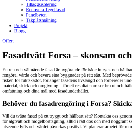
Tilläggsisolering
Renovera Tegelfasad
Panelbyten
Takplåtsmålning
Projekt
Blogg
Offert
Fasadtvätt Forsa – skonsam och 
En ren och välmående fasad är avgörande för både intryck och hållbarhe
rengöra, vårda och bevara sina byggnader på rätt sätt. Med beprövade,
risken för fuktskador, förlänger fasadens livslängd och förbereder unde
material, skick och omgivning – för ett resultat som ser bra ut och hål
omfattning och dina mål med fasadunderhållet.
Behöver du fasadrengöring i Forsa? Skicka
Vill du tvätta fasad på ett tryggt och hållbart sätt? Kontakta oss ge
för algtvätt och mögelborttagning, alltid i rätt dos och med noggrant 
utseende lyfts och värdet påverkas positivt. Vi planerar arbetet för mini