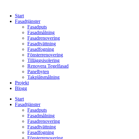
Skip
to
Start
content
Fasadtjänster
Fasadputs
Fasadmålning
Fasadrenovering
Fasadtvättning
Fasadfogning
Fönsterrenovering
Tilläggsisolering
Renovera Tegelfasad
Panelbyten
Takplåtsmålning
Projekt
Blogg
Start
Fasadtjänster
Fasadputs
Fasadmålning
Fasadrenovering
Fasadtvättning
Fasadfogning
Fönsterrenovering