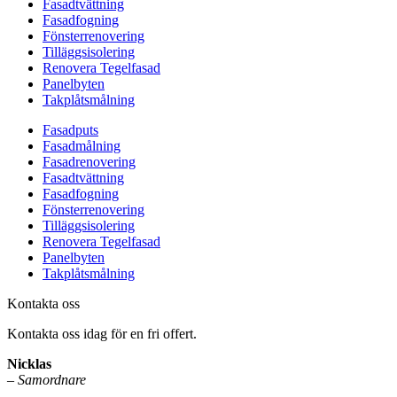
Fasadtvättning
Fasadfogning
Fönsterrenovering
Tilläggsisolering
Renovera Tegelfasad
Panelbyten
Takplåtsmålning
Fasadputs
Fasadmålning
Fasadrenovering
Fasadtvättning
Fasadfogning
Fönsterrenovering
Tilläggsisolering
Renovera Tegelfasad
Panelbyten
Takplåtsmålning
Kontakta oss
Kontakta oss idag för en fri offert.
Nicklas
–
Samordnare