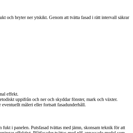
 och bryter ner ytskikt. Genom att tvätta fasad i rätt intervall säkrar
al effekt.
 metodiskt uppifrån och ner och skyddar fönster, mark och växter.
ventuellt måleri eller fortsatt fasadunderhåll.
in fukt i panelen. Putsfasad tvättas med jämn, skonsam teknik för att
oreningar effektivt. Plåtfasader tvättas med pH-anpassade medel som