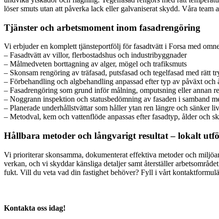
löser smuts utan att påverka lack eller galvaniserat skydd. Våra team ar
Tjänster och arbetsmoment inom fasadrengöring
Vi erbjuder en komplett tjänsteportfölj för fasadtvätt i Forsa med omne
– Fasadtvätt av villor, flerbostadshus och industribyggnader
– Målmedveten borttagning av alger, mögel och trafiksmuts
– Skonsam rengöring av träfasad, putsfasad och tegelfasad med rätt t
– Förbehandling och algbehandling anpassad efter typ av påväxt och å
– Fasadrengöring som grund inför målning, omputsning eller annan r
– Noggrann inspektion och statusbedömning av fasaden i samband me
– Planerade underhållstvättar som håller ytan ren längre och sänker l
– Metodval, kem och vattenflöde anpassas efter fasadtyp, ålder och ski
Hållbara metoder och långvarigt resultat – lokalt utfö
Vi prioriterar skonsamma, dokumenterat effektiva metoder och miljöan
verkan, och vi skyddar känsliga detaljer samt återställer arbetsområde
fukt. Vill du veta vad din fastighet behöver? Fyll i vårt kontaktformul
Kontakta oss idag!