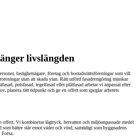
länger livslängden
rsoner, fastighetsägare, företag och bostadsrättsföreningar som vill
roreningar utan att skada ytan. Rätt utförd fasadrengöring minskar
asad, putsfasad, tegelfasad eller plåtfasad arbetar vi anpassat efter
ov, planera rätt tidpunkt och ge en offert som speglar arbetets
h offert. Vi kombinerar lågtryck, hetvatten och miljöanpassade medel
asad som bättre står emot väder och vind, samtidigt som byggnadens
i Forsa.