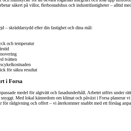
betar säkert på villor, flerbostadshus och industrifastigheter – alltid me
jd – skräddarsydd efter din fastighet och dina mål:
ryck och temperatur
rstid
enovering
d tvätten
ivscykelkostnaden
ck för säkra resultat
rt i Forsa
passade medel för algtvätt och fasadunderhåll. Arbetet utförs under rä
t snyggt. Med lokal kännedom om klimat och påväxt i Forsa planerar vi un
är för rådgivning och offert – vi återkommer snabbt med ett förslag anpas