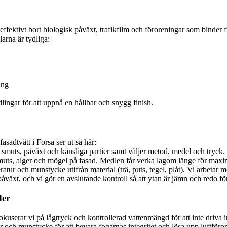
ektivt bort biologisk påväxt, trafikfilm och föroreningar som binder fukt
arna är tydliga:
ing
lingar för att uppnå en hållbar och snygg finish.
fasadtvätt i Forsa ser ut så här:
 smuts, påväxt och känsliga partier samt väljer metod, medel och tryck.
ts, alger och mögel på fasad. Medlen får verka lagom länge för maxim
atur och munstycke utifrån material (trä, puts, tegel, plåt). Vi arbetar
äxt, och vi gör en avslutande kontroll så att ytan är jämn och redo för e
der
okuserar vi på lågtryck och kontrollerad vattenmängd för att inte driva 
 och munstycke för att bevara fogarnas integritet och lösa upp luftför