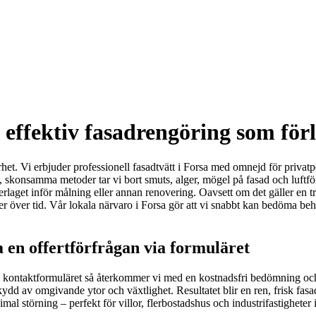
effektiv fasadrengöring som för
t. Vi erbjuder professionell fasadtvätt i Forsa med omnejd för privatpe
 skonsamma metoder tar vi bort smuts, alger, mögel på fasad och luftfö
rlaget inför målning eller annan renovering. Oavsett om det gäller en träf
ler över tid. Vår lokala närvaro i Forsa gör att vi snabbt kan bedöma beh
 en offertförfrågan via formuläret
nom kontaktformuläret så återkommer vi med en kostnadsfri bedömning oc
skydd av omgivande ytor och växtlighet. Resultatet blir en ren, frisk f
mal störning – perfekt för villor, flerbostadshus och industrifastigheter 