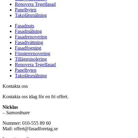
Renovera Tegelfasad
Panelbyten
Takplåtsmålning
Fasadputs
Fasadmålning
Fasadrenovering
Fasadtvättning
Fasadfogning
Fönsterrenovering
Tilläggsisolering
Renovera Tegelfasad
Panelbyten
Takplåtsmålning
Kontakta oss
Kontakta oss idag för en fri offert.
Nicklas
–
Samordnare
Nummer: 010-555 89 60
Mail: offert@fasadforetag.se