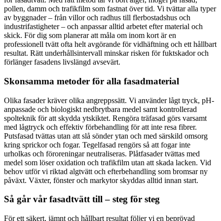
pollen, damm och trafikfilm som fastnat över tid. Vi tvättar alla typer
av byggnader – från villor och radhus till flerbostadshus och
industrifastigheter – och anpassar alltid arbetet efter material och
skick. För dig som planerar att måla om inom kort är en
professionell tvätt ofta helt avgörande för vidhäftning och ett hållbart
resultat. Rätt underhållsintervall minskar risken för fuktskador och
förlänger fasadens livslängd avsevärt.
Skonsamma metoder för alla fasadmaterial
Olika fasader kräver olika angreppssätt. Vi använder lågt tryck, pH-
anpassade och biologiskt nedbrytbara medel samt kontrollerad
spolteknik för att skydda ytskiktet. Rengöra träfasad görs varsamt
med lågtryck och effektiv förbehandling för att inte resa fibrer.
Putsfasad tvättas utan att slå sönder ytan och med särskild omsorg
kring sprickor och fogar. Tegelfasad rengörs så att fogar inte
urholkas och föroreningar neutraliseras. Plåtfasader tvättas med
medel som löser oxidation och trafikfilm utan att skada lacken. Vid
behov utför vi riktad algtvätt och efterbehandling som bromsar ny
påväxt. Växter, fönster och markytor skyddas alltid innan start.
Så går vår fasadtvätt till – steg för steg
För ett säkert, jämnt och hållbart resultat följer vi en beprövad