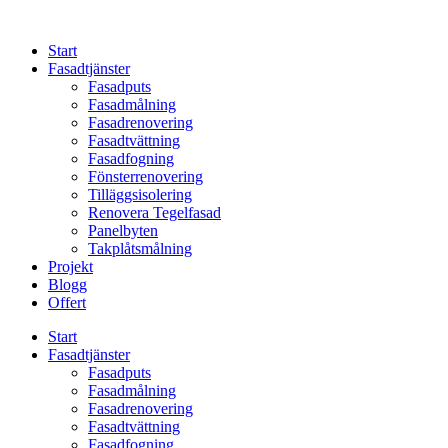
Skip
to
Start
content
Fasadtjänster
Fasadputs
Fasadmålning
Fasadrenovering
Fasadtvättning
Fasadfogning
Fönsterrenovering
Tilläggsisolering
Renovera Tegelfasad
Panelbyten
Takplåtsmålning
Projekt
Blogg
Offert
Start
Fasadtjänster
Fasadputs
Fasadmålning
Fasadrenovering
Fasadtvättning
Fasadfogning