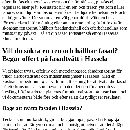
efter ditt fasadmaterial – oavsett om det är träfasad, putsfasad,
tegelfasad eller plåt. Resultatet blir en ren och fräsch yta som håller
längre, samtidigt som fastigheten får ett tydligare helhetsintryck och
ett högre värde. Dessutom är en väl genomförd tvätt den bästa
förberedelsen inför målning eller annan renovering. Vårt fokus är
skonsam rengöring, hållbart fasadunderhåll och efterbehandling som
minskar ny påväxt – så att din fasad fortsätter stå emot Hasselas
klimat år efter år.
Vill du säkra en ren och hållbar fasad?
Begär offert på fasadtvätt i Hassela
Vi erbjuder trygg, effektiv och metodanpassad fasadrengöring för
villor, flerbostadshus och industrifastigheter i Hassela. Med en
kostnadsfri bedömning tar vi fram rätt lösning för att tvätta din fasad
på ett skonsamt sätt som bevarar materialet och förlänger dess
livslängd. Våra arbeten planeras för minimal störning i vardagen och
vi dokumenterar både före och efter så att du tydligt ser resultatet.
Dags att tvätta fasaden i Hassela?
Tecken som mörka stråk, gröna beläggningar, påväxt i skuggiga
partier eller att färgen ser matt och smutsig ut betyder att det är läge
för fasadtvätt. Med rätt metod tar vi bort alger, mögel på fasad,