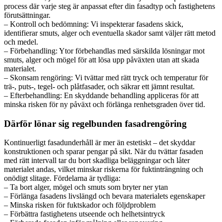
process där varje steg är anpassat efter din fasadtyp och fastighetens
förutsättningar.
– Kontroll och bedömning: Vi inspekterar fasadens skick,
identifierar smuts, alger och eventuella skador samt väljer rätt metod
och medel.
– Förbehandling: Ytor förbehandlas med särskilda lösningar mot
smuts, alger och mögel för att lösa upp påväxten utan att skada
materialet.
– Skonsam rengöring: Vi tvättar med rätt tryck och temperatur för
trä-, puts-, tegel- och plåtfasader, och säkrar ett jämnt resultat.
– Efterbehandling: En skyddande behandling appliceras för att
minska risken för ny påväxt och förlänga renhetsgraden över tid.
Därför lönar sig regelbunden fasadrengöring
Kontinuerligt fasadunderhåll är mer än estetiskt – det skyddar
konstruktionen och sparar pengar på sikt. När du tvättar fasaden
med rätt intervall tar du bort skadliga beläggningar och låter
materialet andas, vilket minskar riskerna för fuktinträngning och
onödigt slitage. Fördelarna är tydliga:
– Ta bort alger, mögel och smuts som bryter ner ytan
– Förlänga fasadens livslängd och bevara materialets egenskaper
– Minska risken för fuktskador och följdproblem
– Förbättra fastighetens utseende och helhetsintryck