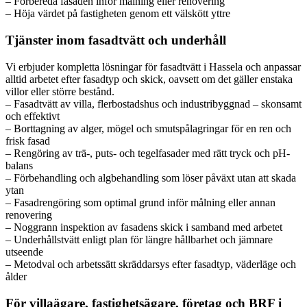
– Förbereda fasaden inför målning eller renovering
– Höja värdet på fastigheten genom ett välskött yttre
Tjänster inom fasadtvätt och underhåll
Vi erbjuder kompletta lösningar för fasadtvätt i Hassela och anpassar
alltid arbetet efter fasadtyp och skick, oavsett om det gäller enstaka
villor eller större bestånd.
– Fasadtvätt av villa, flerbostadshus och industribyggnad – skonsamt
och effektivt
– Borttagning av alger, mögel och smutspålagringar för en ren och
frisk fasad
– Rengöring av trä-, puts- och tegelfasader med rätt tryck och pH-
balans
– Förbehandling och algbehandling som löser påväxt utan att skada
ytan
– Fasadrengöring som optimal grund inför målning eller annan
renovering
– Noggrann inspektion av fasadens skick i samband med arbetet
– Underhållstvätt enligt plan för längre hållbarhet och jämnare
utseende
– Metodval och arbetssätt skräddarsys efter fasadtyp, väderläge och
ålder
För villaägare, fastighetsägare, företag och BRF i