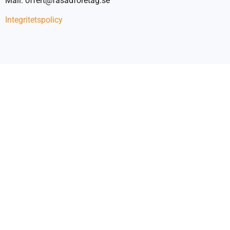
Mail: offert@fasadforetag.se
Integritetspolicy