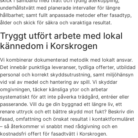
skick i samband med tvätt och tydlig återkoppling;
underhållstvätt med planerade intervaller för längre
hållbarhet; samt fullt anpassade metoder efter fasadtyp,
ålder och skick för säkra och varaktiga resultat.
Tryggt utfört arbete med lokal
kännedom i Korskrogen
Vi kombinerar dokumenterad metodik med lokalt ansvar.
Det innebär punktliga leveranser, tydliga offerter, utbildad
personal och korrekt skyddsutrustning, samt miljöhänsyn
vid val av medel och hantering av spill. Vi skyddar
omgivningen, täcker känsliga ytor och arbetar
systematiskt för att inte påverka trädgård, entréer eller
passerande. Vill du ge din byggnad ett längre liv, ett
renare uttryck och ett bättre skydd mot fukt? Beskriv din
fasad, omfattning och önskat resultat i kontaktformuläret
– så återkommer vi snabbt med rådgivning och en
kostnadsfri offert för fasadtvätt i Korskrogen.