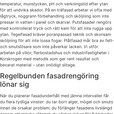
temperatur, munstycken, pH och verkningstid efter ytan
för att undvika skador. På en träfasad arbetar vi ofta med
lågtryck, noggrann förbehandling och sköljning som inte
pressar in vatten i panel och skarvar. Putsfasader rengörs
med kontrollerat tryck och rätt kem för att inte rugga upp
ytan. Tegelfasad kräver poranpassad teknik och skonsam
sköljning för att inte lossa fogar. Plåtfasad mår bra av fett-
och smutslösare som inte påverkar lacken. Vi utför
arbeten på villor, flerbostadshus och industrifastigheter i
Korskrogen med metodik som ger rent resultat och
bevarat material – utan onödigt slitage.
Regelbunden fasadrengöring
lönar sig
När du planerar fasadunderhåll med jämna intervaller får
du flera tydliga vinster: du tar bort alger, mögel och smuts
innan de orsakar problem; du förlänger fasadens livslängd
genom att minska slitaget; du sänker risken för fuktskador