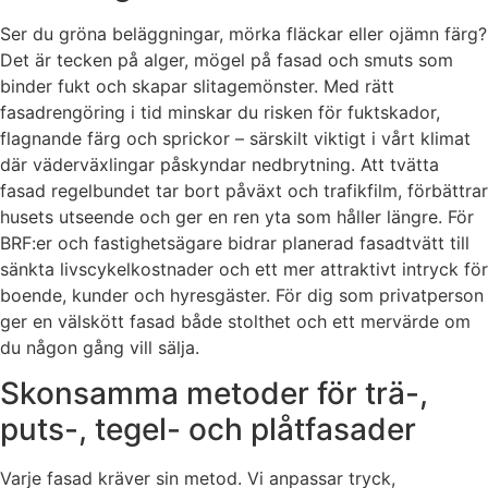
Ser du gröna beläggningar, mörka fläckar eller ojämn färg?
Det är tecken på alger, mögel på fasad och smuts som
binder fukt och skapar slitagemönster. Med rätt
fasadrengöring i tid minskar du risken för fuktskador,
flagnande färg och sprickor – särskilt viktigt i vårt klimat
där väderväxlingar påskyndar nedbrytning. Att tvätta
fasad regelbundet tar bort påväxt och trafikfilm, förbättrar
husets utseende och ger en ren yta som håller längre. För
BRF:er och fastighetsägare bidrar planerad fasadtvätt till
sänkta livscykelkostnader och ett mer attraktivt intryck för
boende, kunder och hyresgäster. För dig som privatperson
ger en välskött fasad både stolthet och ett mervärde om
du någon gång vill sälja.
Skonsamma metoder för trä-,
puts-, tegel- och plåtfasader
Varje fasad kräver sin metod. Vi anpassar tryck,