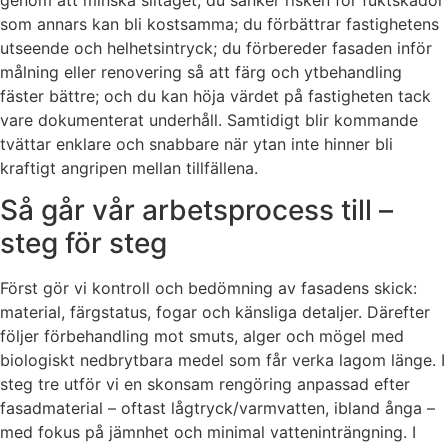
som annars kan bli kostsamma; du förbättrar fastighetens
utseende och helhetsintryck; du förbereder fasaden inför
målning eller renovering så att färg och ytbehandling
fäster bättre; och du kan höja värdet på fastigheten tack
vare dokumenterat underhåll. Samtidigt blir kommande
tvättar enklare och snabbare när ytan inte hinner bli
kraftigt angripen mellan tillfällena.
Så går vår arbetsprocess till –
steg för steg
Först gör vi kontroll och bedömning av fasadens skick:
material, färgstatus, fogar och känsliga detaljer. Därefter
följer förbehandling mot smuts, alger och mögel med
biologiskt nedbrytbara medel som får verka lagom länge. I
steg tre utför vi en skonsam rengöring anpassad efter
fasadmaterial – oftast lågtryck/varmvatten, ibland ånga –
med fokus på jämnhet och minimal vatteninträngning. I