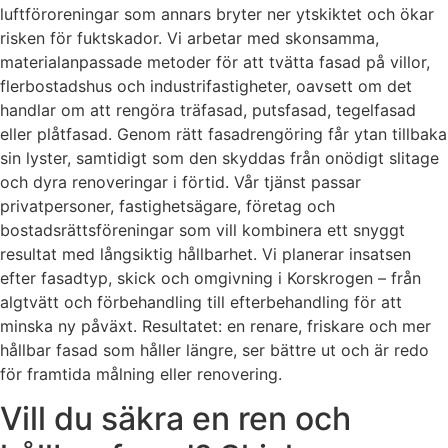
luftföroreningar som annars bryter ner ytskiktet och ökar
risken för fuktskador. Vi arbetar med skonsamma,
materialanpassade metoder för att tvätta fasad på villor,
flerbostadshus och industrifastigheter, oavsett om det
handlar om att rengöra träfasad, putsfasad, tegelfasad
eller plåtfasad. Genom rätt fasadrengöring får ytan tillbaka
sin lyster, samtidigt som den skyddas från onödigt slitage
och dyra renoveringar i förtid. Vår tjänst passar
privatpersoner, fastighetsägare, företag och
bostadsrättsföreningar som vill kombinera ett snyggt
resultat med långsiktig hållbarhet. Vi planerar insatsen
efter fasadtyp, skick och omgivning i Korskrogen – från
algtvätt och förbehandling till efterbehandling för att
minska ny påväxt. Resultatet: en renare, friskare och mer
hållbar fasad som håller längre, ser bättre ut och är redo
för framtida målning eller renovering.
Vill du säkra en ren och