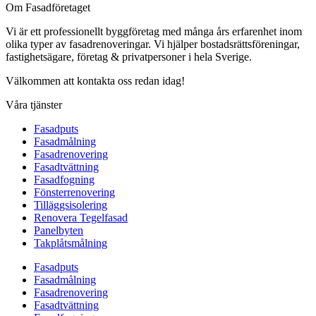
Om Fasadföretaget
Vi är ett professionellt byggföretag med många års erfarenhet inom
olika typer av fasadrenoveringar. Vi hjälper bostadsrättsföreningar,
fastighetsägare, företag & privatpersoner i hela Sverige.
Välkommen att kontakta oss redan idag!
Våra tjänster
Fasadputs
Fasadmålning
Fasadrenovering
Fasadtvättning
Fasadfogning
Fönsterrenovering
Tilläggsisolering
Renovera Tegelfasad
Panelbyten
Takplåtsmålning
Fasadputs
Fasadmålning
Fasadrenovering
Fasadtvättning