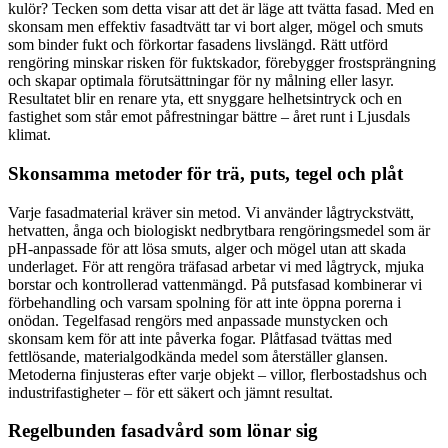
kulör? Tecken som detta visar att det är läge att tvätta fasad. Med en
skonsam men effektiv fasadtvätt tar vi bort alger, mögel och smuts
som binder fukt och förkortar fasadens livslängd. Rätt utförd
rengöring minskar risken för fuktskador, förebygger frostsprängning
och skapar optimala förutsättningar för ny målning eller lasyr.
Resultatet blir en renare yta, ett snyggare helhetsintryck och en
fastighet som står emot påfrestningar bättre – året runt i Ljusdals
klimat.
Skonsamma metoder för trä, puts, tegel och plåt
Varje fasadmaterial kräver sin metod. Vi använder lågtryckstvätt,
hetvatten, ånga och biologiskt nedbrytbara rengöringsmedel som är
pH-anpassade för att lösa smuts, alger och mögel utan att skada
underlaget. För att rengöra träfasad arbetar vi med lågtryck, mjuka
borstar och kontrollerad vattenmängd. På putsfasad kombinerar vi
förbehandling och varsam spolning för att inte öppna porerna i
onödan. Tegelfasad rengörs med anpassade munstycken och
skonsam kem för att inte påverka fogar. Plåtfasad tvättas med
fettlösande, materialgodkända medel som återställer glansen.
Metoderna finjusteras efter varje objekt – villor, flerbostadshus och
industrifastigheter – för ett säkert och jämnt resultat.
Regelbunden fasadvård som lönar sig