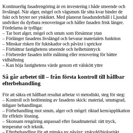
Kontinuerlig fasadrengöring är en investering i både utseende och
livslängd. När alger, mögel och vägsmuts får sitta kvar binder de
fukt och bryter ner ytskiktet. Med planerat fasadunderhåll i Ljusdal
undviker du dyrbara renoveringar och håller fasaden frisk längre.
Fördelarna är tydliga:
– Tar bort alger, mögel och smuts som försämrar ytan
– Förlänger fasadens livslängd och bevarar materialets funktion
– Minskar risken för fuktskador och påväxt i sprickor
– Förbättrar fastighetens utseende och helhetsintryck
– Förbereder fasaden inför målning eller renovering för bättre
vidhäftning
– Kan höja fastighetens värde genom ett välskött yttre
Så går arbetet till – från första kontroll till hållbar
efterbehandling
För att säkra ett hållbart resultat arbetar vi metodiskt, steg för steg:
– Kontroll och bedömning av fasadens skick: material, smutsgrad,
tidigare behandlingar.
– Förbehandling mot smuts, alger och mögel: riktad kem/applikation
för effektiv lösning.
– Skonsam rengöring anpassad efter fasadmaterial: rätt tryck,
temperatur och teknik.
– Efterbehandling för att minska ny påväxt: ytskydd/biologiskt