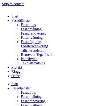
Skip to content
Start
Fasadtjänster
Fasadputs
Fasadmålning
Fasadrenovering
Fasadtvättning
Fasadfogning
Fönsterrenovering
Tilläggsisolering
Renovera Tegelfasad
Panelbyten
Takplåtsmålning
Projekt
Blogg
Offert
Start
Fasadtjänster
Fasadputs
Fasadmålning
Fasadrenovering
Fasadtvättning