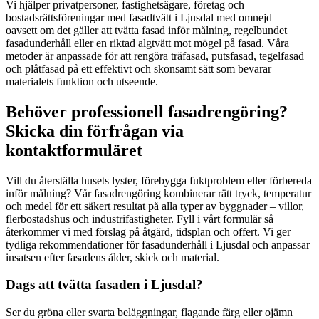
Vi hjälper privatpersoner, fastighetsägare, företag och
bostadsrättsföreningar med fasadtvätt i Ljusdal med omnejd –
oavsett om det gäller att tvätta fasad inför målning, regelbundet
fasadunderhåll eller en riktad algtvätt mot mögel på fasad. Våra
metoder är anpassade för att rengöra träfasad, putsfasad, tegelfasad
och plåtfasad på ett effektivt och skonsamt sätt som bevarar
materialets funktion och utseende.
Behöver professionell fasadrengöring?
Skicka din förfrågan via
kontaktformuläret
Vill du återställa husets lyster, förebygga fuktproblem eller förbereda
inför målning? Vår fasadrengöring kombinerar rätt tryck, temperatur
och medel för ett säkert resultat på alla typer av byggnader – villor,
flerbostadshus och industrifastigheter. Fyll i vårt formulär så
återkommer vi med förslag på åtgärd, tidsplan och offert. Vi ger
tydliga rekommendationer för fasadunderhåll i Ljusdal och anpassar
insatsen efter fasadens ålder, skick och material.
Dags att tvätta fasaden i Ljusdal?
Ser du gröna eller svarta beläggningar, flagande färg eller ojämn