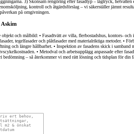
ningarna. 3) Skonsam rengöring efter fasadtyp – lågtryck, hetvatten e
msköljning, kontroll och åtgärdsförslag – vi säkerställer jämnt result
l påverkan på omgivningen.
r Askim
de objekt och målbild: • Fasadtvätt av villa, flerbostadshus, kontors- o
sfasader, tegelfasader och plåtfasader med materialriktiga metoder. • Fö
äftning och längre hållbarhet. • Inspektion av fasadens skick i samband 
vscykelkostnaden. • Metodval och arbetsupplägg anpassade efter fasadtyp,
ri bedömning – så återkommer vi med rätt lösning och tidsplan för din 