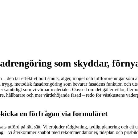
adrengöring som skyddar, förnya
n – den tar effektivt bort smuts, alger, mögel och luftföroreningar som a
med trygg, metodisk fasadrengöring som bevarar fasadens funktion och 
ter samtidigt som vi värnar materialet. Oavsett om det gäller villor, fler
nare, hållbarare och mer värdehöjande fasad – redo för västkustens väder
Skicka en förfrågan via formuläret
sats utförd på rätt sätt. Vi erbjuder rådgivning, tydlig planering och et
ng – vi återkommer snabbt med rekommendationer, tidsplan och prisbild. V