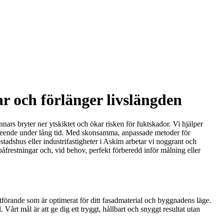
r och förlänger livslängden
nnars bryter ner ytskiktet och ökar risken för fuktskador. Vi hjälper
utseende under lång tid. Med skonsamma, anpassade metoder för
bostadshus eller industrifastigheter i Askim arbetar vi noggrant och
påfrestningar och, vid behov, perfekt förberedd inför målning eller
t utförande som är optimerat för ditt fasadmaterial och byggnadens läge.
årt mål är att ge dig ett tryggt, hållbart och snyggt resultat utan