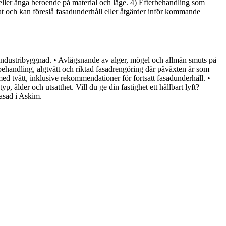
ller ånga beroende på material och läge. 4) Efterbehandling som
at och kan föreslå fasadunderhåll eller åtgärder inför kommande
ch industribyggnad. • Avlägsnande av alger, mögel och allmän smuts på
rbehandling, algtvätt och riktad fasadrengöring där påväxten är som
med tvätt, inklusive rekommendationer för fortsatt fasadunderhåll. •
 ålder och utsatthet. Vill du ge din fastighet ett hållbart lyft?
fasad i Askim.