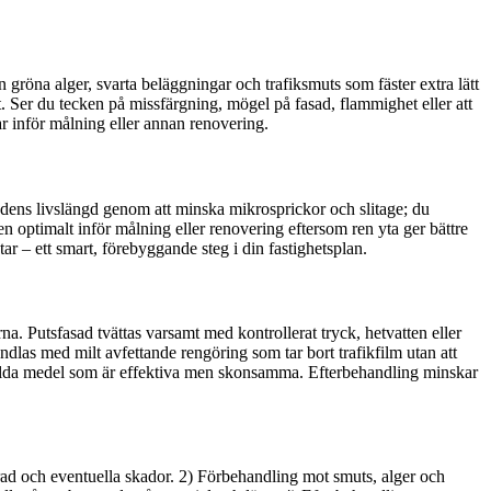
 gröna alger, svarta beläggningar och trafiksmuts som fäster extra lätt
åt. Ser du tecken på missfärgning, mögel på fasad, flammighet eller att
ar inför målning eller annan renovering.
adens livslängd genom att minska mikrosprickor och slitage; du
en optimalt inför målning eller renovering eftersom ren yta ger bättre
ar – ett smart, förebyggande steg i din fastighetsplan.
na. Putsfasad tvättas varsamt med kontrollerat tryck, hetvatten eller
andlas med milt avfettande rengöring som tar bort trafikfilm utan att
äl valda medel som är effektiva men skonsamma. Efterbehandling minskar
grad och eventuella skador. 2) Förbehandling mot smuts, alger och