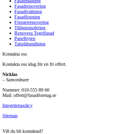
Fasadmålning
Fasadrenovering
Fasadtvättning
Fasadfogning
Fönsterrenovering
Tilläggsisolering
Renovera Tegelfasad
Panelbyten
Takplåtsmålning
Kontakta oss
Kontakta oss idag för en fri offert.
Nicklas
–
Samordnare
Nummer: 010-555 89 60
Mail: offert@fasadforetag.se
Integritetspolicy
Sitemap
Vill du bli kontaktad?