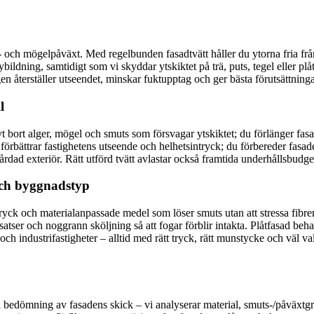
- och mögelpåväxt. Med regelbunden fasadtvätt håller du ytorna fria från
bildning, samtidigt som vi skyddar ytskiktet på trä, puts, tegel eller pl
en återställer utseendet, minskar fuktupptag och ger bästa förutsättning
l
t bort alger, mögel och smuts som försvagar ytskiktet; du förlänger fas
förbättrar fastighetens utseende och helhetsintryck; du förbereder fasad
rdad exteriör. Rätt utförd tvätt avlastar också framtida underhållsbudget
och byggnadstyp
ryck och materialanpassade medel som löser smuts utan att stressa fibrer
satser och noggrann sköljning så att fogar förblir intakta. Plåtfasad beh
s och industrifastigheter – alltid med rätt tryck, rätt munstycke och v
 och bedömning av fasadens skick – vi analyserar material, smuts-/påväxt