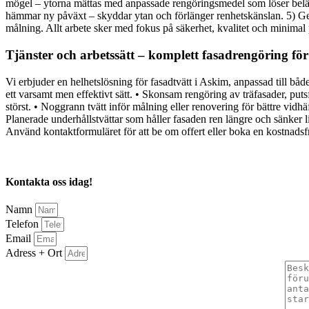
mögel – ytorna mättas med anpassade rengöringsmedel som löser belägg
hämmar ny påväxt – skyddar ytan och förlänger renhetskänslan. 5) Geno
målning. Allt arbete sker med fokus på säkerhet, kvalitet och minima
Tjänster och arbetssätt – komplett fasadrengöring fö
Vi erbjuder en helhetslösning för fasadtvätt i Askim, anpassad till bå
ett varsamt men effektivt sätt. • Skonsam rengöring av träfasader, put
störst. • Noggrann tvätt inför målning eller renovering för bättre vidh
Planerade underhållstvättar som håller fasaden ren längre och sänker li
Använd kontaktformuläret för att be om offert eller boka en kostnadsf
Kontakta oss idag!
Namn
Telefon
Email
Adress + Ort