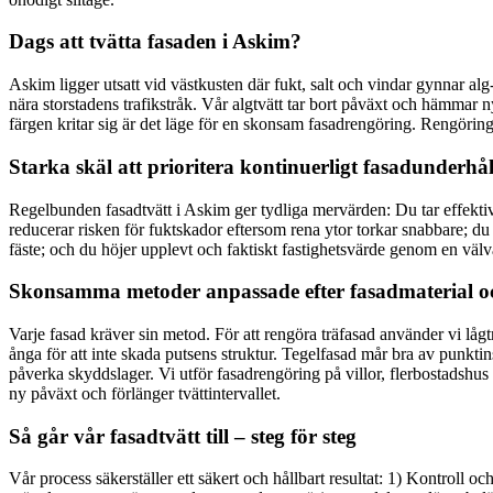
Dags att tvätta fasaden i Askim?
Askim ligger utsatt vid västkusten där fukt, salt och vindar gynnar alg
nära storstadens trafikstråk. Vår algtvätt tar bort påväxt och hämmar ny
färgen kritar sig är det läge för en skonsam fasadrengöring. Rengöring
Starka skäl att prioritera kontinuerligt fasadunderhål
Regelbunden fasadtvätt i Askim ger tydliga mervärden: Du tar effektiv
reducerar risken för fuktskador eftersom rena ytor torkar snabbare; du 
fäste; och du höjer upplevt och faktiskt fastighetsvärde genom en välvå
Skonsamma metoder anpassade efter fasadmaterial 
Varje fasad kräver sin metod. För att rengöra träfasad använder vi lågt
ånga för att inte skada putsens struktur. Tegelfasad mår bra av punktin
påverka skyddslager. Vi utför fasadrengöring på villor, flerbostadshu
ny påväxt och förlänger tvättintervallet.
Så går vår fasadtvätt till – steg för steg
Vår process säkerställer ett säkert och hållbart resultat: 1) Kontroll