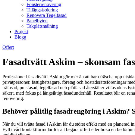
Fönsterrenovering
Tilläggsisolering
Renovera Tegelfasad
Panelbyten
Takplåtsmålning
Projekt
Blogg
Offert
Fasadtvätt Askim – skonsam fas
Professionell fasadtvätt i Askim gör mer än att bara fräscha upp utsida
privatpersoner, fastighetsägare, företag och bostadsrättsföreningar 
träfasad, putsfasad, tegelfasad och plåtfasad återställer vi fasadens lys
säkert, med fokus på långsiktigt fasadunderhåll. Resultatet blir en re
renovering.
Behöver pålitlig fasadrengöring i Askim? 
När du vill tvätta fasad i Askim får du störst effekt med en planerad in
Fyll i vårt kontaktformulär för att begära offert eller boka en bedömni
onödigt slitage.