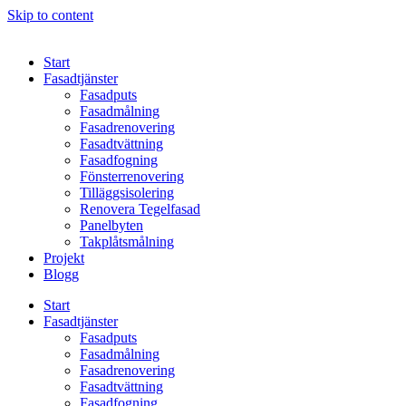
Skip to content
Start
Fasadtjänster
Fasadputs
Fasadmålning
Fasadrenovering
Fasadtvättning
Fasadfogning
Fönsterrenovering
Tilläggsisolering
Renovera Tegelfasad
Panelbyten
Takplåtsmålning
Projekt
Blogg
Start
Fasadtjänster
Fasadputs
Fasadmålning
Fasadrenovering
Fasadtvättning
Fasadfogning