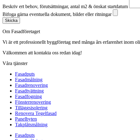
Beskriv ert behov, förutsättningar, antal m2 & önskat startdatum
Bifoga gärna eventuella dokument, bilder eller ritningar
Skicka
Om Fasadföretaget
Vi är ett professionellt byggföretag med många års erfarenhet inom olik
Välkommen att kontakta oss redan idag!
Våra tjänster
Fasadputs
Fasadmålning
Fasadrenovering
Fasadtvättning
Fasadfogning
Fönsterrenovering
Tilläggsisolering
Renovera Tegelfasad
Panelbyten
Takplåtsmålning
Fasadputs