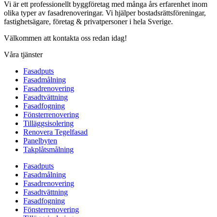
Vi är ett professionellt byggföretag med många års erfarenhet inom
olika typer av fasadrenoveringar. Vi hjälper bostadsrättsföreningar,
fastighetsägare, företag & privatpersoner i hela Sverige.
Välkommen att kontakta oss redan idag!
Våra tjänster
Fasadputs
Fasadmålning
Fasadrenovering
Fasadtvättning
Fasadfogning
Fönsterrenovering
Tilläggsisolering
Renovera Tegelfasad
Panelbyten
Takplåtsmålning
Fasadputs
Fasadmålning
Fasadrenovering
Fasadtvättning
Fasadfogning
Fönsterrenovering