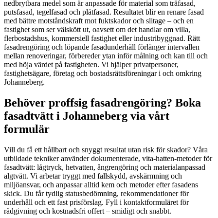
nedbrytbara medel som är anpassade för material som träfasad,
putsfasad, tegelfasad och plåtfasad. Resultatet blir en renare fasad
med bättre motståndskraft mot fuktskador och slitage – och en
fastighet som ser välskött ut, oavsett om det handlar om villa,
flerbostadshus, kommersiell fastighet eller industribyggnad. Rätt
fasadrengöring och löpande fasadunderhåll förlänger intervallen
mellan renoveringar, förbereder ytan inför målning och kan till och
med höja värdet på fastigheten. Vi hjälper privatpersoner,
fastighetsägare, företag och bostadsrättsföreningar i och omkring
Johanneberg.
Behöver proffsig fasadrengöring? Boka
fasadtvätt i Johanneberg via vårt
formulär
Vill du få ett hållbart och snyggt resultat utan risk för skador? Våra
utbildade tekniker använder dokumenterade, vita-hatten-metoder för
fasadtvätt: lågtryck, hetvatten, ångrengöring och materialanpassad
algtvätt. Vi arbetar tryggt med fallskydd, avskärmning och
miljöansvar, och anpassar alltid kem och metoder efter fasadens
skick. Du får tydlig statusbedömning, rekommendationer för
underhåll och ett fast prisförslag. Fyll i kontaktformuläret för
rådgivning och kostnadsfri offert – smidigt och snabbt.