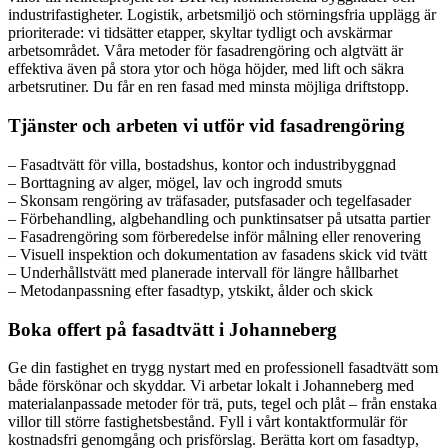
industrifastigheter. Logistik, arbetsmiljö och störningsfria upplägg är
prioriterade: vi tidsätter etapper, skyltar tydligt och avskärmar
arbetsområdet. Våra metoder för fasadrengöring och algtvätt är
effektiva även på stora ytor och höga höjder, med lift och säkra
arbetsrutiner. Du får en ren fasad med minsta möjliga driftstopp.
Tjänster och arbeten vi utför vid fasadrengöring
– Fasadtvätt för villa, bostadshus, kontor och industribyggnad
– Borttagning av alger, mögel, lav och ingrodd smuts
– Skonsam rengöring av träfasader, putsfasader och tegelfasader
– Förbehandling, algbehandling och punktinsatser på utsatta partier
– Fasadrengöring som förberedelse inför målning eller renovering
– Visuell inspektion och dokumentation av fasadens skick vid tvätt
– Underhållstvätt med planerade intervall för längre hållbarhet
– Metodanpassning efter fasadtyp, ytskikt, ålder och skick
Boka offert på fasadtvätt i Johanneberg
Ge din fastighet en trygg nystart med en professionell fasadtvätt som
både förskönar och skyddar. Vi arbetar lokalt i Johanneberg med
materialanpassade metoder för trä, puts, tegel och plåt – från enstaka
villor till större fastighetsbestånd. Fyll i vårt kontaktformulär för
kostnadsfri genomgång och prisförslag. Berätta kort om fasadtyp,