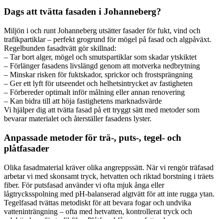
Dags att tvätta fasaden i Johanneberg?
Miljön i och runt Johanneberg utsätter fasader för fukt, vind och
trafikpartiklar – perfekt grogrund för mögel på fasad och algpåväxt.
Regelbunden fasadtvätt gör skillnad:
– Tar bort alger, mögel och smutspartiklar som skadar ytskiktet
– Förlänger fasadens livslängd genom att motverka nedbrytning
– Minskar risken för fuktskador, sprickor och frostsprängning
– Ger ett lyft för utseendet och helhetsintrycket av fastigheten
– Förbereder optimalt inför målning eller annan renovering
– Kan bidra till att höja fastighetens marknadsvärde
Vi hjälper dig att tvätta fasad på ett tryggt sätt med metoder som
bevarar materialet och återställer fasadens lyster.
Anpassade metoder för trä-, puts-, tegel- och
plåtfasader
Olika fasadmaterial kräver olika angreppssätt. När vi rengör träfasad
arbetar vi med skonsamt tryck, hetvatten och riktad borstning i träets
fiber. För putsfasad använder vi ofta mjuk ånga eller
lågtrycksspolning med pH-balanserad algtvätt för att inte rugga ytan.
Tegelfasad tvättas metodiskt för att bevara fogar och undvika
vatteninträngning – ofta med hetvatten, kontrollerat tryck och