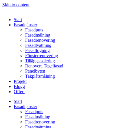
Skip to content
Start
Fasadtjänster
Fasadputs
Fasadmålning
Fasadrenovering
Fasadtvättning
Fasadfogning
Fönsterrenovering
Tilläggsisolering
Renovera Tegelfasad
Panelbyten
Takplåtsmålning
Projekt
Blogg
Offert
Start
Fasadtjänster
Fasadputs
Fasadmålning
Fasadrenovering
Fasadtvättning