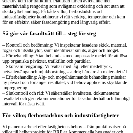
selektiv kem för trafikfilm. Plåtfasad får en avfettande men
materialvänlig rengöring som avlägsnar oxidering och sot utan att
skada ytbehandling. På både villor, flerbostadshus och
industrifastigheter kombinerar vi rätt verktyg, temperatur och kem
för en effektiv, säker fasadrengöring med långvarig effekt.
Så går vår fasadtvätt till – steg för steg
– Kontroll och bedömning: Vi inspekterar fasadens skick, material,
fogar och utsatta ytor, samt identifierar smuts, alger och mögel.
– Förbehandling: Ytan behandlas med anpassade medel för att lösa
upp organiska påväxter, trafikfilm och partiklar.
– Skonsam rengöring: Vi tvättar med låg- eller medeltryck,
hetvatten/ånga och mjukborstning – aldrig hårdare än materialet tål.
– Efterbehandling: Alg- och mögelhämmande behandling minskar
ny påväxt och förlänger resultatet; vid behov appliceras skyddande
impregnering.
– Slutkontroll och råd: Vi säkerställer kvaliteten, dokumenterar
resultatet och ger rekommendationer för fasadunderhåll och lämpligt
intervall för nästa tvätt.
För villor, flerbostadshus och industrifastigheter
Vi planerar arbetet efter fastighetens behov – från punktinsatser på
villor till helhetsprojekt för BRF:er, kommersiella byggnader och