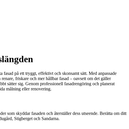
slängden
tta fasad på ett tryggt, effektivt och skonsamt sätt. Med anpassade
 renare, friskare och mer hållbar fasad – oavsett om det gäller
nabbt sätter sig. Genom professionell fasadrengöring och planerat
tida målning eller renovering.
der som skyddar fasaden och återställer dess utseende. Berätta om ditt
dugård, Stigberget och Sandarna.