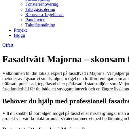
Fönsterrenovering
Tilläggsisolering
Renovera Tegelfasad
Panelbyten
Takplåtsmålning
Projekt
Blogg
Offert
Fasadtvätt Majorna – skonsam f
Välkommen till din lokala expert på fasadtvätt i Majorna. Vi hjälper pr
metoder avlägsnar vi smuts, alger, mögel och luftföroreningar som annar
träfasad, putsfasad, tegelfasad eller plåtfasad. I stadsmiljöer som Maj
fasadunderhåll får du både ett snyggare intryck och en längre livslängd
Behöver du hjälp med professionell fasadr
Vill du snabbt få bort alger, mögel på fasad eller missfärgningar uta
projekt via vårt kontaktformulär så återkommer vi med bedömning och