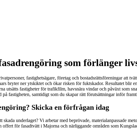
asadrengöring som förlänger liv
ivatpersoner, fastighetsägare, företag och bostadsrättsföreningar att tvä
s bryter ner ytskiktet och ökar risken för fuktskador. Resultatet blir en
orna utsätts fastigheter för trafikfilm, havsnära vindar och påväxt som s
 på fastigheten, samtidigt som du skapar rätt förutsättningar inför fram
engöring? Skicka en förfrågan idag
n att skada underlaget? Vi arbetar med beprövade, materialanpassade meto
 offert för fasadtvätt i Majorna och närliggande områden som Kungsla