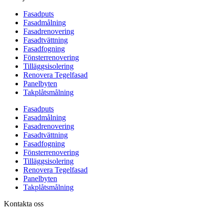
Fasadputs
Fasadmålning
Fasadrenovering
Fasadtvättning
Fasadfogning
Fönsterrenovering
Tilläggsisolering
Renovera Tegelfasad
Panelbyten
Takplåtsmålning
Fasadputs
Fasadmålning
Fasadrenovering
Fasadtvättning
Fasadfogning
Fönsterrenovering
Tilläggsisolering
Renovera Tegelfasad
Panelbyten
Takplåtsmålning
Kontakta oss