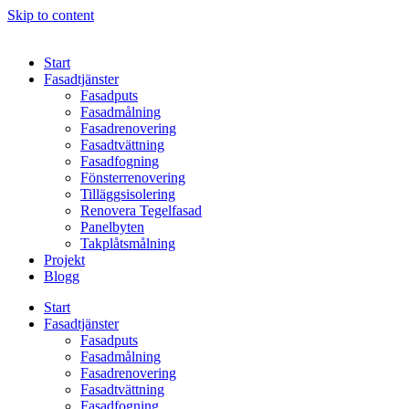
Skip to content
Start
Fasadtjänster
Fasadputs
Fasadmålning
Fasadrenovering
Fasadtvättning
Fasadfogning
Fönsterrenovering
Tilläggsisolering
Renovera Tegelfasad
Panelbyten
Takplåtsmålning
Projekt
Blogg
Start
Fasadtjänster
Fasadputs
Fasadmålning
Fasadrenovering
Fasadtvättning
Fasadfogning