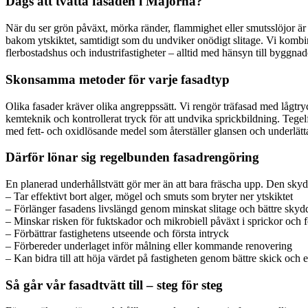
Dags att tvätta fasaden i Majorna?
När du ser grön påväxt, mörka ränder, flammighet eller smutsslöjor är 
bakom ytskiktet, samtidigt som du undviker onödigt slitage. Vi komb
flerbostadshus och industrifastigheter – alltid med hänsyn till byggnad
Skonsamma metoder för varje fasadtyp
Olika fasader kräver olika angreppssätt. Vi rengör träfasad med lågtr
kemteknik och kontrollerat tryck för att undvika sprickbildning. Tege
med fett- och oxidlösande medel som återställer glansen och underlättar
Därför lönar sig regelbunden fasadrengöring
En planerad underhållstvätt gör mer än att bara fräscha upp. Den skydd
– Tar effektivt bort alger, mögel och smuts som bryter ner ytskiktet
– Förlänger fasadens livslängd genom minskat slitage och bättre skyd
– Minskar risken för fuktskador och mikrobiell påväxt i sprickor och 
– Förbättrar fastighetens utseende och första intryck
– Förbereder underlaget inför målning eller kommande renovering
– Kan bidra till att höja värdet på fastigheten genom bättre skick och e
Så går vår fasadtvätt till – steg för steg