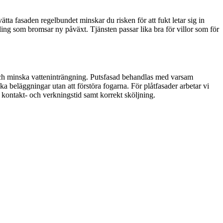
tta fasaden regelbundet minskar du risken för att fukt letar sig in
g som bromsar ny påväxt. Tjänsten passar lika bra för villor som för
a och minska vatteninträngning. Putsfasad behandlas med varsam
 beläggningar utan att förstöra fogarna. För plåtfasader arbetar vi
t kontakt- och verkningstid samt korrekt sköljning.