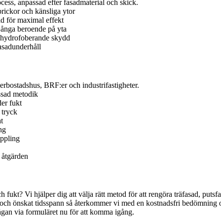
process, anpassad efter fasadmaterial och skick.
prickor och känsliga ytor
d för maximal effekt
r ånga beroende på yta
, hydrofoberande skydd
fasadunderhåll
flerbostadshus, BRF:er och industrifastigheter.
assad metodik
er fukt
 tryck
t
ng
oppling
 åtgärden
 fukt? Vi hjälper dig att välja rätt metod för att rengöra träfasad, putsfa
och önskat tidsspann så återkommer vi med en kostnadsfri bedömning oc
rågan via formuläret nu för att komma igång.