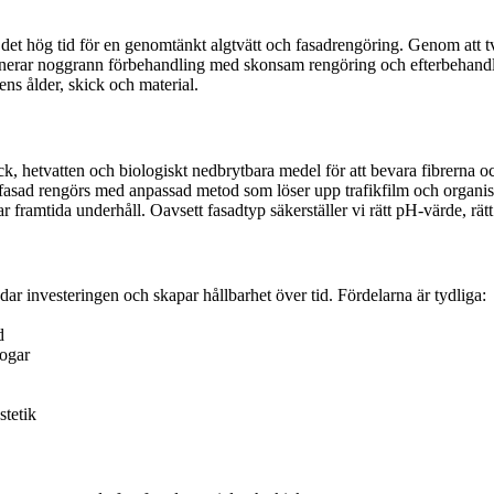
det hög tid för en genomtänkt algtvätt och fasadrengöring. Genom att tvä
inerar noggrann förbehandling med skonsam rengöring och efterbehandlin
ens ålder, skick och material.
yck, hetvatten och biologiskt nedbrytbara medel för att bevara fibrern
lfasad rengörs med anpassad metod som löser upp trafikfilm och organiska
 framtida underhåll. Oavsett fasadtyp säkerställer vi rätt pH-värde, rät
ar investeringen och skapar hållbarhet över tid. Fördelarna är tydliga:
d
fogar
stetik