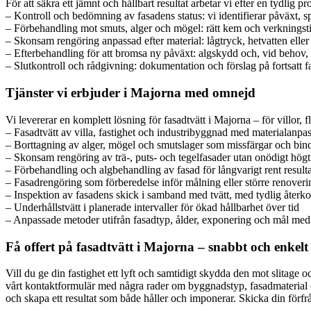
För att säkra ett jämnt och hållbart resultat arbetar vi efter en tydlig 
– Kontroll och bedömning av fasadens status: vi identifierar påväxt, s
– Förbehandling mot smuts, alger och mögel: rätt kem och verkningsti
– Skonsam rengöring anpassad efter material: lågtryck, hetvatten elle
– Efterbehandling för att bromsa ny påväxt: algskydd och, vid behov
– Slutkontroll och rådgivning: dokumentation och förslag på fortsatt 
Tjänster vi erbjuder i Majorna med omnejd
Vi levererar en komplett lösning för fasadtvätt i Majorna – för villor, 
– Fasadtvätt av villa, fastighet och industribyggnad med materialanp
– Borttagning av alger, mögel och smutslager som missfärgar och bind
– Skonsam rengöring av trä-, puts- och tegelfasader utan onödigt högt
– Förbehandling och algbehandling av fasad för långvarigt rent resulta
– Fasadrengöring som förberedelse inför målning eller större renoveri
– Inspektion av fasadens skick i samband med tvätt, med tydlig återk
– Underhållstvätt i planerade intervaller för ökad hållbarhet över tid
– Anpassade metoder utifrån fasadtyp, ålder, exponering och mål med
Få offert på fasadtvätt i Majorna – snabbt och enkelt
Vill du ge din fastighet ett lyft och samtidigt skydda den mot slitage och
vårt kontaktformulär med några rader om byggnadstyp, fasadmaterial 
och skapa ett resultat som både håller och imponerar. Skicka din förf